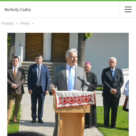
Borboly Csaba
Főoldal
Hírek