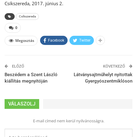
Csíkszereda, 2017. június 2.
Csíkszereda
0
Megosztás
Facebook
Twitter
ELŐZŐ
KÖVETKEZŐ
Beszédem a Szent László
Látványsajtműhelyt nyitottak
kiállítás megnyitóján
Gyergyószentmiklóson
VÁLASZOLJ
E-mail címed nem kerül nyilvánosságra.