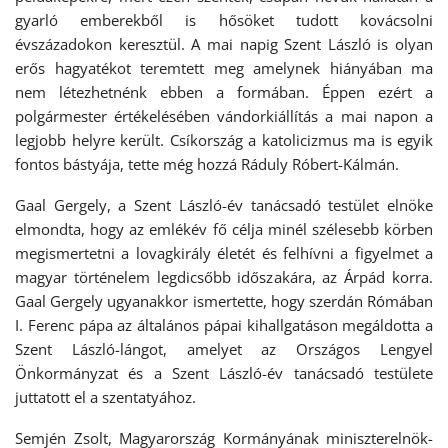
gyarló emberekből is hősöket tudott kovácsolni
évszázadokon keresztül. A mai napig Szent László is olyan
erős hagyatékot teremtett meg amelynek hiányában ma
nem létezhetnénk ebben a formában. Éppen ezért a
polgármester értékelésében vándorkiállítás a mai napon a
legjobb helyre került. Csíkország a katolicizmus ma is egyik
fontos bástyája, tette még hozzá Ráduly Róbert-Kálmán.
Gaal Gergely, a Szent László-év tanácsadó testület elnöke
elmondta, hogy az emlékév fő célja minél szélesebb körben
megismertetni a lovagkirály életét és felhívni a figyelmet a
magyar történelem legdicsőbb időszakára, az Árpád korra.
Gaal Gergely ugyanakkor ismertette, hogy szerdán Rómában
I. Ferenc pápa az általános pápai kihallgatáson megáldotta a
Szent László-lángot, amelyet az Országos Lengyel
Önkormányzat és a Szent László-év tanácsadó testülete
juttatott el a szentatyához.
Semjén Zsolt, Magyarország Kormányának miniszterelnök-