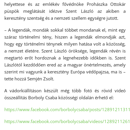
helyettese és az emlékév fővédnöke Prohászka Ottokár
püspök meglátását idézve Szent László az akiben a
keresztény szentség és a nemzeti szellem egységre jutott.
– A legendák, mondák sokkal többet mondanak el, mint egy
száraz történelmi tény, hiszen a legendák elmondják azt,
hogy egy történelmi ténynek milyen hatása volt a közösség,
a nemzet életére. Szent László öröksége, legendák révén is
megtartó erőt hordoznak a legnehezebb időkben is. Szent
Lászlótól kezdődően ered az a magyar önértelmezés, amely
szerint mi vagyunk a keresztény Európa védőpajzsa, ma is –
tette hozzá Semjén Zsolt.
A vádorkiállításon készült még több fotó és rövid videó
összeállítás Borboly Csaba közösségi oldalán érhető el:
https://www.facebook.com/borbolycsaba/posts/1289121131
https://www.facebook.com/borbolycsaba/videos/128921126