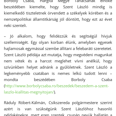
Borboly Csaba, Hargita Megye Tanácsának elnöke
beszédében kiemelte, hogy Szent László mindig is
kiemelkedő tiszteletnek örvendett a székelyek körében és a
nemzetpolitikai államtitkárság jól döntött, hogy ezt az évet
neki szenteli.
– Jó alkalom, hogy felidézzük és segítségül hívjuk
szellemiségét. Egy olyan korban élünk, amelyben egyesek
hajlamosak egymással szembe állítani a felebaráti szeretetet.
Szent László példája azt mutatja, hogy megvédeni magunkat
nem vétek és a harcot meglehet vívni anélkül, hogy
szívünkben helyet adnánk a gyűlöletnek. Szent László a
legkeményebb csatában is nemes lelkű tudott lenni –
mondta beszédében Borboly Csaba
(
http://www.borbolycsaba.ro/beszedek/beszedem-a-szent-
laszlo-kiallitas-megnyitojan/
).
Ráduly Róbert-Kálmán, Csíkszereda polgármestere szerint
azért is van szükségünk Szent Lászlóhoz hasonló
példaképekre, mert ezen szentek, csupán nevük hallatán a