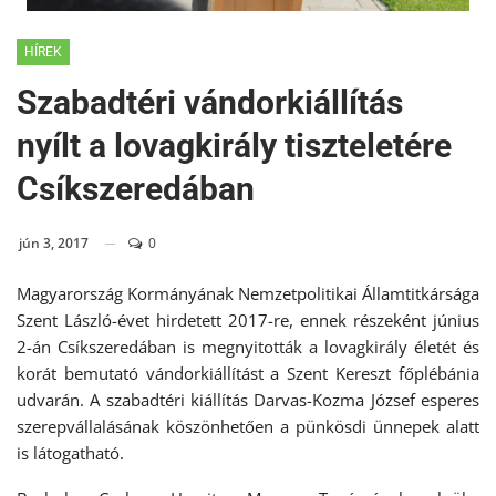
HÍREK
Szabadtéri vándorkiállítás
nyílt a lovagkirály tiszteletére
Csíkszeredában
jún 3, 2017
0
Magyarország Kormányának Nemzetpolitikai Államtitkársága
Szent László-évet hirdetett 2017-re, ennek részeként június
2-án Csíkszeredában is megnyitották a lovagkirály életét és
korát bemutató vándorkiállítást a Szent Kereszt főplébánia
udvarán. A szabadtéri kiállítás Darvas-Kozma József esperes
szerepvállalásának köszönhetően a pünkösdi ünnepek alatt
is látogatható.