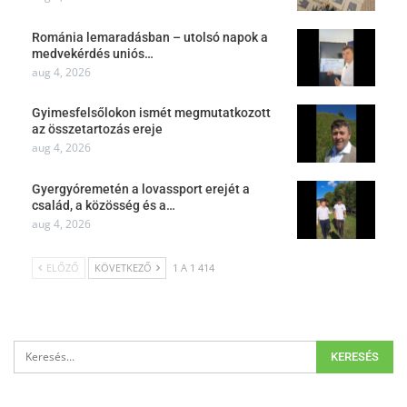
Románia lemaradásban – utolsó napok a
medvekérdés uniós…
aug 4, 2026
Gyimesfelsőlokon ismét megmutatkozott
az összetartozás ereje
aug 4, 2026
Gyergyóremetén a lovassport erejét a
család, a közösség és a…
aug 4, 2026
ELŐZŐ
KÖVETKEZŐ
1 A 1 414