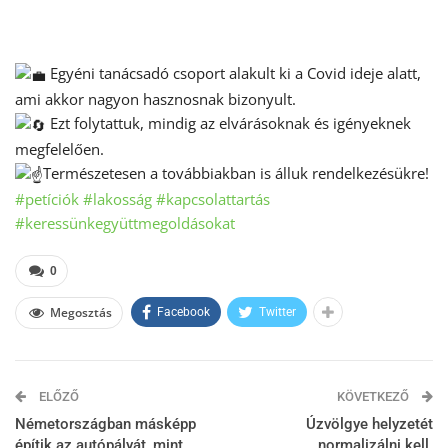
Egyéni tanácsadó csoport alakult ki a Covid ideje alatt,
ami akkor nagyon hasznosnak bizonyult.
Ezt folytattuk, mindig az elvárásoknak és igényeknek
megfelelően.
Természetesen a továbbiakban is álluk rendelkezésükre!
#petíciók
#lakosság
#kapcsolattartás
#keressünkegyüttmegoldásokat
0
Megosztás
Facebook
Twitter
ELŐZŐ
KÖVETKEZŐ
Németországban másképp
Úzvölgye helyzetét
építik az autópályát, mint
normalizálni kell.