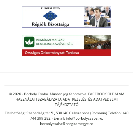
© 2026 - Borboly Csaba. Minden jog fenntartva!
FACEBOOK OLDALAM
HASZNÁLATI SZABÁLYZATA
ADATKEZELÉSI ÉS ADATVÉDELMI
TÁJÉKOZTATÓ
Elérhetőség: Szabadság tér 5., 530140 Csíkszereda (Románia) Telefon: +40
744 399 282 • E-mail:
info@borbolycsaba.ro
,
borbolycsaba@hargitamegye.ro