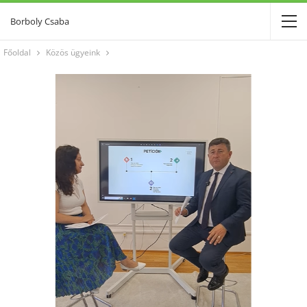
Borboly Csaba
Főoldal
Közös ügyeink