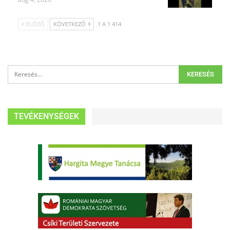
ELŐZŐ
KÖVETKEZŐ
1 A 1 414
TEVÉKENYSÉGEK