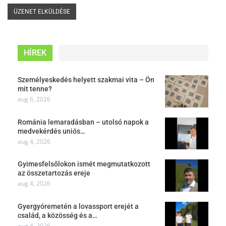
HÍREK
Személyeskedés helyett szakmai vita – Ön
mit tenne?
aug 6, 2026
Románia lemaradásban – utolsó napok a
medvekérdés uniós…
aug 4, 2026
Gyimesfelsőlokon ismét megmutatkozott
az összetartozás ereje
aug 4, 2026
Gyergyóremetén a lovassport erejét a
család, a közösség és a…
aug 4, 2026