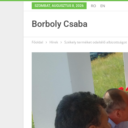
RO
EN
SZOMBAT, AUGUSZTUS 8, 2026
Borboly Csaba
Főoldal
Hírek
Székely terméket odaítélő albizottságo