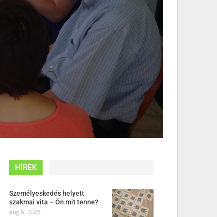
HÍREK
Személyeskedés helyett
szakmai vita – Ön mit tenne?
aug 6, 2026