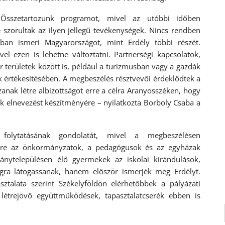
 Összetartozunk programot, mivel az utóbbi időben
szorultak az ilyen jellegű tevékenységek. Nincs rendben
bban ismeri Magyarországot, mint Erdély többi részét.
el ezen is lehetne változtatni. Partnerségi kapcsolatok,
 területek között is, például a turizmusban vagy a gazdák
 értékesítésében. A megbeszélés résztvevői érdeklődtek a
zanak létre albizottságot erre a célra Aranyosszéken, hogy
ék elnevezést készítményére – nyilatkozta Borboly Csaba a
lytatásának gondolatát, mivel a megbeszélésen
ékre az önkormányzatok, a pedagógusok és az egyházak
ánytelepülésen élő gyermekek az iskolai kirándulások,
gra látogassanak, hanem először ismerjék meg Erdélyt.
ztalata szerint Székelyföldön elérhetőbbek a pályázati
 létrejövő együttműködések, tapasztalatcserék ebben is