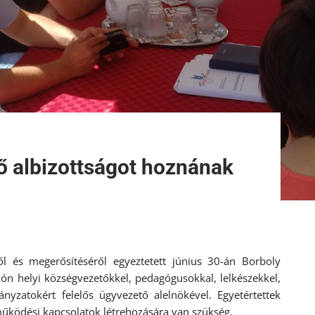
ő albizottságot hoznának
ől és megerősítéséről egyeztetett június 30-án Borboly
n helyi községvezetőkkel, pedagógusokkal, lelkészekkel,
zatokért felelős ügyvezető alelnökével. Egyetértettek
működési kapcsolatok létrehozására van szükség.