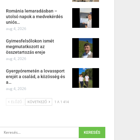
Románia lemaradásban –
utolsó napok a medvekérdés
uniós…
aug 4, 2026
Gyimesfelsőlokon ismét
megmutatkozott az
összetartozás ereje
aug 4, 2026
Gyergyóremetén a lovassport
erejét a család, a közösség és
a…
aug 4, 2026
ELŐZŐ
KÖVETKEZŐ
1 A 1 414