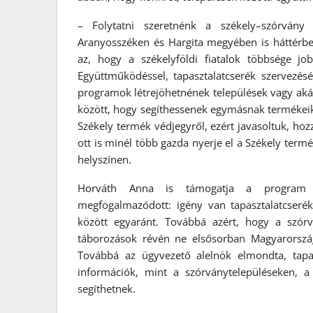
– Folytatni szeretnénk a székely–szórvány
Aranyosszéken és Hargita megyében is háttérbe 
az, hogy a székelyföldi fiatalok többsége jo
Együttműködéssel, tapasztalatcserék szervezésév
programok létrejöhetnének települések vagy akár
között, hogy segíthessenek egymásnak termékeik
Székely termék védjegyről, ezért javasoltuk, hoz
ott is minél több gazda nyerje el a Székely term
helyszínen.
Horváth Anna is támogatja a program fo
megfogalmazódott: igény van tapasztalatcser
között egyaránt. Továbbá azért, hogy a szórv
táborozások révén ne elsősorban Magyarorszá
Továbbá az ügyvezető alelnök elmondta, tapas
információk, mint a szórványtelepüléseken, a
segíthetnek.