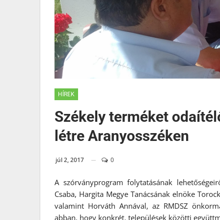
HÍREK
Székely terméket odaítél
létre Aranyosszéken
júl 2, 2017
0
A szórványprogram folytatásának lehetőségeir
Csaba, Hargita Megye Tanácsának elnöke Torockó
valamint Horváth Annával, az RMDSZ önkormány
abban, hogy konkrét, települések közötti együtt