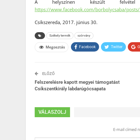
A helyszínen készült felvéte
https://www.facebook.com/borbolycsaba/post
Csíkszereda, 2017. június 30.
Székely termék
szórvány
Megosztás
Facebook
Twitter
G
ELŐZŐ
Felszerelésre kapott megyei támogatást
Csíkszentkirály labdarúgócsapata
VÁLASZOLJ
E-mail címed 