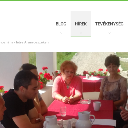
BLOG
HÍREK
TEVÉKENYSÉG
t hoznának létre Aranyosszéken