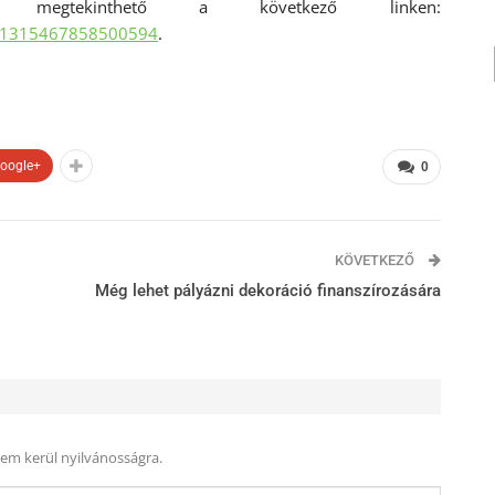
l megtekinthető a következő linken:
s/1315467858500594
.
oogle+
0
KÖVETKEZŐ
Még lehet pályázni dekoráció finanszírozására
nem kerül nyilvánosságra.