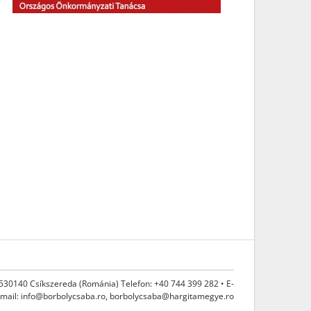
 530140 Csíkszereda (Románia) Telefon: +40 744 399 282 • E-
mail:
info@borbolycsaba.ro
,
borbolycsaba@hargitamegye.ro