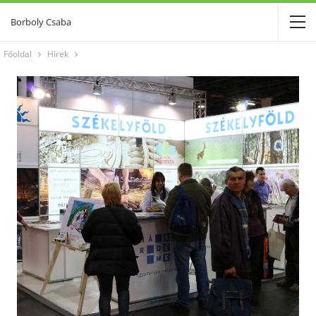
Borboly Csaba
Főoldal
Hírek