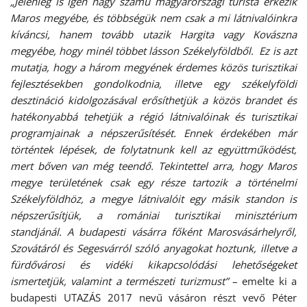
„Jelenleg is igen nagy számú magyarországi turista érkezik
Maros megyébe, és többségük nem csak a mi látnivalóinkra
kíváncsi, hanem tovább utazik Hargita vagy Kovászna
megyébe, hogy minél többet lásson Székelyföldből. Ez is azt
mutatja, hogy a három megyének érdemes közös turisztikai
fejlesztésekben gondolkodnia, illetve egy székelyföldi
desztináció kidolgozásával erősíthetjük a közös brandet és
hatékonyabbá tehetjük a régió látnivalóinak és turisztikai
programjainak a népszerűsítését. Ennek érdekében már
történtek lépések, de folytatnunk kell az együttműködést,
mert bőven van még teendő. Tekintettel arra, hogy Maros
megye területének csak egy része tartozik a történelmi
Székelyföldhöz, a megye látnivalóit egy másik standon is
népszerűsítjük, a romániai turisztikai minisztérium
standjánál. A budapesti vásárra főként Marosvásárhelyről,
Szovátáról és Segesvárról szóló anyagokat hoztunk, illetve a
fürdővárosi és vidéki kikapcsolódási lehetőségeket
ismertetjük, valamint a természeti turizmust”
– emelte ki a
budapesti UTAZÁS 2017 nevű vásáron részt vevő Péter