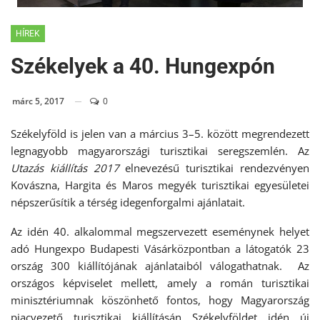
HÍREK
Székelyek a 40. Hungexpón
márc 5, 2017
0
Székelyföld is jelen van a március 3–5. között megrendezett
legnagyobb magyarországi turisztikai seregszemlén. Az
Utazás kiállítás 2017
elnevezésű turisztikai rendezvényen
Kovászna, Hargita és Maros megyék turisztikai egyesületei
népszerűsítik a térség idegenforgalmi ajánlatait.
Az idén 40. alkalommal megszervezett eseménynek helyet
adó Hungexpo Budapesti Vásárközpontban a látogatók 23
ország 300 kiállítójának ajánlataiból válogathatnak. Az
országos képviselet mellett, amely a román turisztikai
minisztériumnak köszönhető fontos, hogy Magyarország
piacvezető turisztikai kiállításán Székelyföldet idén új