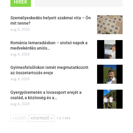
HÍREK
Személyeskedés helyett szakmai vita – Ön
mit tenne?
aug 6, 2026
Románia lemaradásban – utolsó napok a
medvekérdés uniós…
aug 4, 2026
Gyimesfelsőlokon ismét megmutatkozott
az összetartozás ereje
aug 4, 2026
Gyergyóremetén a lovassport erejét a
család, a közösség és a…
aug 4, 2026
ELŐZŐ
KÖVETKEZŐ
1 A 1 414