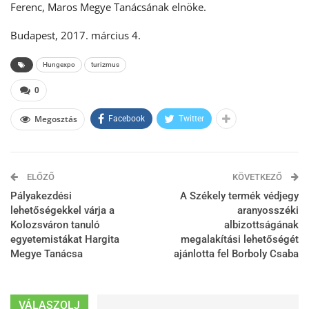
Ferenc, Maros Megye Tanácsának elnöke.
Budapest, 2017. március 4.
Hungexpo
turizmus
0
Megosztás
Facebook
Twitter
ELŐZŐ
KÖVETKEZŐ
Pályakezdési
A Székely termék védjegy
lehetőségekkel várja a
aranyosszéki
Kolozsváron tanuló
albizottságának
egyetemistákat Hargita
megalakítási lehetőségét
Megye Tanácsa
ajánlotta fel Borboly Csaba
VÁLASZOLJ