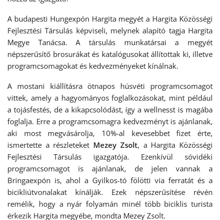
A budapesti Hungexpón Hargita megyét a Hargita Közösségi
Fejlesztési Társulás képviseli, melynek alapító tagja Hargita
Megye Tanácsa. A társulás munkatársai a megyét
népszerűsítő brosurákat és katalógusokat állítottak ki, illetve
programcsomagokat és kedvezményeket kínálnak.
A mostani kiállításra ötnapos húsvéti programcsomagot
vittek, amely a hagyományos foglalkozásokat, mint például
a tojásfestés, de a kikapcsolódást, így a wellnesst is magába
foglalja. Erre a programcsomagra kedvezményt is ajánlanak,
aki most megvásárolja, 10%-al kevesebbet fizet érte,
ismertette a részleteket
Mezey Zsolt
, a Hargita Közösségi
Fejlesztési Társulás igazgatója. Ezenkívül sóvidéki
programcsomagot is ajánlanak, de jelen vannak a
Bringaexpón is, ahol a Gyilkos-tó fölötti via ferratát és a
bicikliútvonalakat kínálják. Ezek népszerűsítése révén
remélik, hogy a nyár folyamán minél több biciklis turista
érkezik Hargita megyébe, mondta Mezey Zsolt.