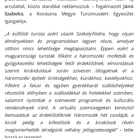
arculattal, közös standdal reklámozzuk – fogalmazott
Jánó
Szabolcs
, a Kovászna Megye Turizmusáért Egyesület
igazgatója.
„A külföldi turista azért utazik Székelyföldre, hogy olyan
élményekben és programokban legyen része, amelyet
otthon nincs lehetősége megtapasztalni. Éppen ezért a
magyarországi turisták főként a háromszéki mofetták és
gyógykezelési lehetőségek felől érdeklődnek, elmondásuk
szerint kirándulásuk során szívesen látogatnak el a
háromszéki épített örökségekhez, kúriákhoz, kastélyokhoz.
Főként a falusi és egyben gyerekbarát szálláshelyeket
részesítik előnyben a szállodákkal és hotelekkel szemben,
valamint nyitottak a szervezett programok és kulturális
rendezvények iránt. A virtuális szemüvegeken keresztül
bemutattuk az érdeklődőknek Háromszék hét csodáját, a
kicsik pedig a kifestősök és a kirakósok révén
megismerhették térségünk néhány jellegzetességét” –
tette
hozzá az igazgató.