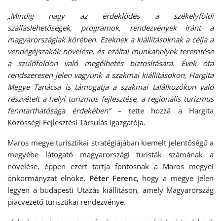
„Mindig nagy az érdeklődés a székelyföldi
szálláslehetőségek, programok, rendezvények iránt a
magyarországiak körében. Ezeknek a kiállításoknak a célja a
vendégéjszakák növelése, és ezáltal munkahelyek teremtése
a szülőföldön való megélhetés biztosítására. Évek óta
rendszeresen jelen vagyunk a szakmai kiállításokon, Hargita
Megye Tanácsa is támogatja a szakmai találkozókon való
részvételt a helyi turizmus fejlesztése, a regionális turizmus
fenntarthatósága érdekében”
– tette hozzá a Hargita
Közösségi Fejlesztési Társulás igazgatója.
Maros megye turisztikai stratégiájában kiemelt jelentőségű a
megyébe látogató magyarországi turisták számának a
növelése, éppen ezért tartja fontosnak a Maros megyei
önkormányzat elnöke,
Péter Ferenc
, hogy a megye jelen
legyen a budapesti Utazás kiállításon, amely Magyarország
piacvezető turisztikai rendezvénye.