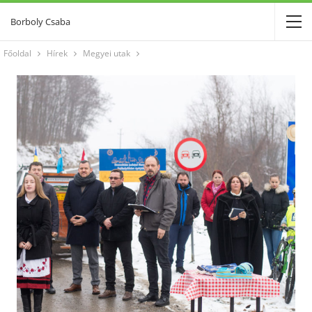
Borboly Csaba
Főoldal
Hírek
Megyei utak