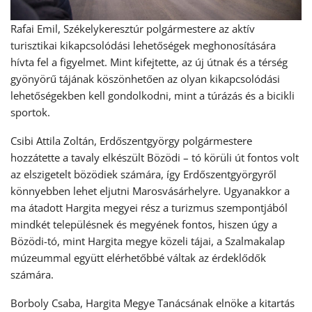
Rafai Emil, Székelykeresztúr polgármestere az aktív
turisztikai kikapcsolódási lehetőségek meghonosítására
hívta fel a figyelmet. Mint kifejtette, az új útnak és a térség
gyönyörű tájának köszönhetően az olyan kikapcsolódási
lehetőségekben kell gondolkodni, mint a túrázás és a bicikli
sportok.
Csibi Attila Zoltán, Erdőszentgyörgy polgármestere
hozzátette a tavaly elkészült Bözödi – tó körüli út fontos volt
az elszigetelt bözödiek számára, így Erdőszentgyörgyről
könnyebben lehet eljutni Marosvásárhelyre. Ugyanakkor a
ma átadott Hargita megyei rész a turizmus szempontjából
mindkét településnek és megyének fontos, hiszen úgy a
Bözödi-tó, mint Hargita megye közeli tájai, a Szalmakalap
múzeummal együtt elérhetőbbé váltak az érdeklődők
számára.
Borboly Csaba, Hargita Megye Tanácsának elnöke a kitartás