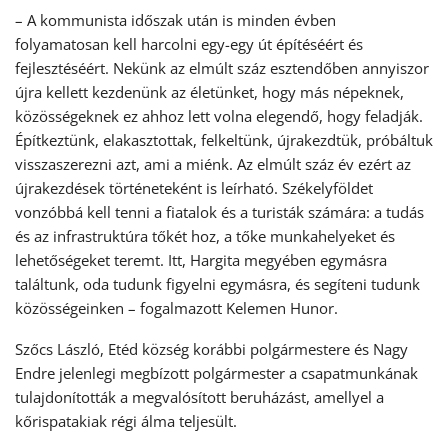
– A kommunista időszak után is minden évben
folyamatosan kell harcolni egy-egy út építéséért és
fejlesztéséért. Nekünk az elmúlt száz esztendőben annyiszor
újra kellett kezdenünk az életünket, hogy más népeknek,
közösségeknek ez ahhoz lett volna elegendő, hogy feladják.
Építkeztünk, elakasztottak, felkeltünk, újrakezdtük, próbáltuk
visszaszerezni azt, ami a miénk. Az elmúlt száz év ezért az
újrakezdések történeteként is leírható. Székelyföldet
vonzóbbá kell tenni a fiatalok és a turisták számára: a tudás
és az infrastruktúra tőkét hoz, a tőke munkahelyeket és
lehetőségeket teremt. Itt, Hargita megyében egymásra
találtunk, oda tudunk figyelni egymásra, és segíteni tudunk
közösségeinken – fogalmazott Kelemen Hunor.
Szőcs László, Etéd község korábbi polgármestere és Nagy
Endre jelenlegi megbízott polgármester a csapatmunkának
tulajdonították a megvalósított beruházást, amellyel a
kőrispatakiak régi álma teljesült.