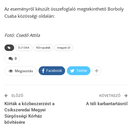
Az eseményről készült összefoglaló megtekinthető Borboly
Csaba közösségi oldalán:
Fotó
:
Csedő Attila
DJ136A
Kőrispatak
megyei út
0
Megosztás
Facebook
Twitter
ELŐZŐ
KÖVETKEZŐ
Kiírták a közbeszerzést a
A téli karbantartásról
Csíkszeredai Megyei
Sürgősségi Kórház
bővítésére