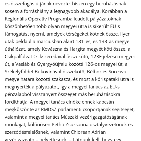
és összefogás útjának nevezte, hiszen egy beruházásnak
sosem a forráshiány a legnagyobb akadálya. Korábban a
Regionális Operatív Programba leadott pályázatoknak
köszönhetően több olyan megyei útra is sikerült EU-s
támogatást nyerni, amelyek térségeket kötnek össze. Ilyen
utak például a márciusban aláírt 131-es, és 133-as megyei
úthálózat, amely Kovászna és Hargita megyét köti össze, a
Csíkpálfalvát Csíkszeredával összekötő, 123E jelzésű megyei
út, a Vasláb és Gyergyóújfalu közötti 126-os megyei út, a
Székelyföldet Bukovinával összekötő, Bélbor és Suceava
megye határa közötti szakasza, és most a kőrispataki útra is
megnyerték a pályázatot, így a megyei tanács az EU-s
pénzalapból visszanyert összeget más beruházásokra
fordíthatja. A megyei tanács elnöke ennek kapcsán
megköszönte az RMDSZ parlamenti csoportjának segítségét,
valamint a megyei tanács Műszaki vezérigazgatóságának
munkáját, különösen Pethő Zsuzsanna osztályvezetőnek és
szerződésfelelősnek, valamint Chiorean Adrian
vezérigazgató – helyettesnek. – Látnunk kell, hogy egy