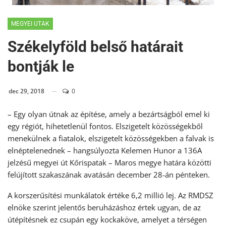
MEGYEI UTAK
Székelyföld belső határait
bontják le
dec 29, 2018
0
– Egy olyan útnak az építése, amely a bezártságból emel ki
egy régiót, hihetetlenül fontos. Elszigetelt közösségekből
menekülnek a fiatalok, elszigetelt közösségekben a falvak is
elnéptelenednek – hangsúlyozta Kelemen Hunor a 136A
jelzésű megyei út Kőrispatak – Maros megye határa közötti
felújított szakaszának avatásán december 28-án pénteken.
A korszerűsítési munkálatok értéke 6,2 millió lej. Az RMDSZ
elnöke szerint jelentős beruházáshoz értek ugyan, de az
útépítésnek ez csupán egy kockaköve, amelyet a térségen