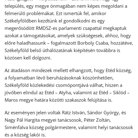
település, egy megye önmagában nem képes megoldani a
felmerülő problémákat. Ezt ismertük fel, amikor
Székelyföldben kezdtünk el gondolkodni és egy
megerősödött RMDSZ-es parlamenti csapattal megkaptuk
azokat a támogatásokat, amelyek szükségesek, ahhoz, hogy
előre haladhassunk – fogalmazott Borboly Csaba, hozzátéve,
Székelyföld belső úthálózatának kiépítésén továbbra is
közösen kell dolgozni.
Az átadáson mindezek mellett elhangzott, hogy Etéd község,
a folyamatban lévő beruházásoknak köszönhetően,
Székelyföld közlekedési csomópontjává válhat, hiszen a
jövőben elindul az Etéd – Atyha, valamint az Etéd – Siklód –
Maros megye határa közötti szakaszok felújítása is.
Az eseményen jelen voltak Rátz István, Sándor György, és
Nagy Pál Hargita megyei tanácsosok, Péter Zoltán,
Siménfalva község polgármestere, valamint helyi tanácsosok
és a község lakói is.