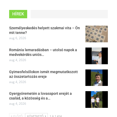
HÍREK
Személyeskedés helyett szakmai vita – Ön
mit tenne?
aug 6, 2026
Románia lemaradásban – utolsó napok a
medvekérdés uniós…
aug 4, 2026
Gyimesfelsőlokon ismét megmutatkozott
az összetartozás ereje
aug 4, 2026
Gyergyóremetén a lovassport erejét a
család, a közösség és a…
aug 4, 2026
ELŐZŐ
KÖVETKEZŐ
1 A 1 414