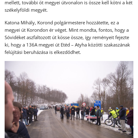
mellett, további öt megyei útvonalon is össze kell kötni a két
székelyföldi megyét.
Katona Mihály, Korond polgármestere hozzátette, ez a
megyei út Korondon ér véget. Mint mondta, fontos, hogy a
Sóvidéket aszfaltozott út kösse össze, így reményeit fejezte
ki, hogy a 136A megyei út Etéd – Atyha közötti szakaszának
felújítási beruházása is elkezdődhet.