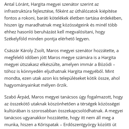
Antal Lóránt, Hargita megyei szenátor szerint az
infrastruktúra fejlesztése, főként az úthálózatok kiépítése
fontos a rokoni, baráti kötelékek életben tartása érdekében,
hiszen így maradhatnak meg közösségeink és minél több
ehhez hasonló beruházást kell megvalósítani, hogy
Székelyföld minden pontja elérhető legyen.
Császár Károly Zsolt, Maros megyei szenátor hozzátette, a
megfelelő időben jött Maros megye számára is a Hargita
megyei útszakasz elkészülte, amelyen immár a Bözödi –
tóhoz is könnyedén eljuthatnak Hargita megyéből. Mint
mondta, ezen utak azon kis településeket kötik össze, ahol
hagyományainkat mélyen őrzik.
Szabó Árpád, Maros megyei tanácsos úgy fogalmazott, hogy
az összekötő utaknak köszönhetően a térségek közösségei
kultúrában is szorosabban összekapcsolódhatnak. A megyei
tanácsos ugyanakkor hozzátette, hogy itt nem áll meg a
munka, hiszen a Kőrispatak – Erdőszentgyörgy közötti út