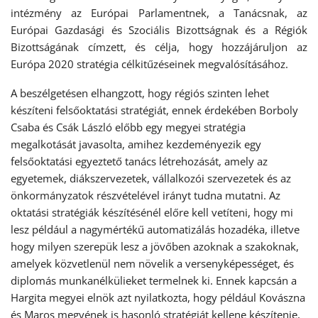
intézmény az Európai Parlamentnek, a Tanácsnak, az
Európai Gazdasági és Szociális Bizottságnak és a Régiók
Bizottságának címzett, és célja, hogy hozzájáruljon az
Európa 2020 stratégia célkitűzéseinek megvalósításához.
A beszélgetésen elhangzott, hogy régiós szinten lehet
készíteni felsőoktatási stratégiát, ennek érdekében Borboly
Csaba és Csák László előbb egy megyei stratégia
megalkotását javasolta, amihez kezdeményezik egy
felsőoktatási egyeztető tanács létrehozását, amely az
egyetemek, diákszervezetek, vállalkozói szervezetek és az
önkormányzatok részvételével irányt tudna mutatni. Az
oktatási stratégiák készítésénél előre kell vetíteni, hogy mi
lesz például a nagymértékű automatizálás hozadéka, illetve
hogy milyen szerepük lesz a jövőben azoknak a szakoknak,
amelyek közvetlenül nem növelik a versenyképességet, és
diplomás munkanélkülieket termelnek ki. Ennek kapcsán a
Hargita megyei elnök azt nyilatkozta, hogy például Kovászna
és Maros megyének is hasonló stratégiát kellene készítenie,