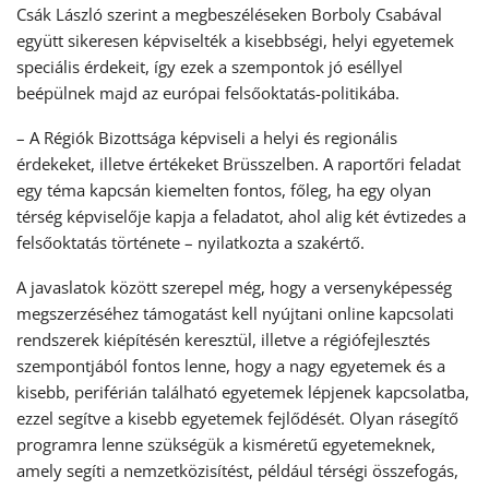
Csák László szerint a megbeszéléseken Borboly Csabával
együtt sikeresen képviselték a kisebbségi, helyi egyetemek
speciális érdekeit, így ezek a szempontok jó eséllyel
beépülnek majd az európai felsőoktatás-politikába.
– A Régiók Bizottsága képviseli a helyi és regionális
érdekeket, illetve értékeket Brüsszelben. A raportőri feladat
egy téma kapcsán kiemelten fontos, főleg, ha egy olyan
térség képviselője kapja a feladatot, ahol alig két évtizedes a
felsőoktatás története – nyilatkozta a szakértő.
A javaslatok között szerepel még, hogy a versenyképesség
megszerzéséhez támogatást kell nyújtani online kapcsolati
rendszerek kiépítésén keresztül, illetve a régiófejlesztés
szempontjából fontos lenne, hogy a nagy egyetemek és a
kisebb, periférián található egyetemek lépjenek kapcsolatba,
ezzel segítve a kisebb egyetemek fejlődését. Olyan rásegítő
programra lenne szükségük a kisméretű egyetemeknek,
amely segíti a nemzetközisítést, például térségi összefogás,