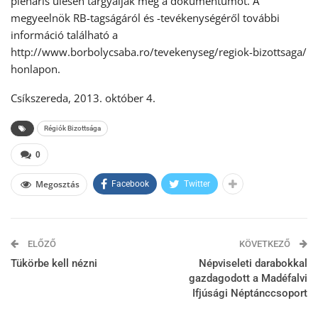
plenáris ülésen tárgyalják meg a dokumentumot. A
megyeelnök RB-tagságáról és -tevékenységéről további
információ található a
http://www.borbolycsaba.ro/tevekenyseg/regiok-bizottsaga/
honlapon.
Csíkszereda, 2013. október 4.
Régiók Bizottsága
0
Megosztás
Facebook
Twitter
ELŐZŐ
KÖVETKEZŐ
Tükörbe kell nézni
Népviseleti darabokkal
gazdagodott a Madéfalvi
Ifjúsági Néptánccsoport