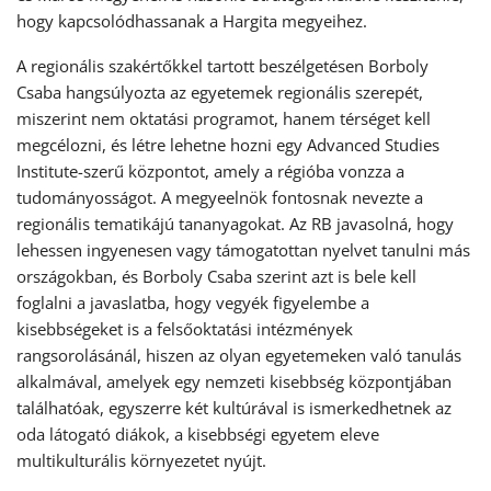
hogy kapcsolódhassanak a Hargita megyeihez.
A regionális szakértőkkel tartott beszélgetésen Borboly
Csaba hangsúlyozta az egyetemek regionális szerepét,
miszerint nem oktatási programot, hanem térséget kell
megcélozni, és létre lehetne hozni egy Advanced Studies
Institute-szerű központot, amely a régióba vonzza a
tudományosságot. A megyeelnök fontosnak nevezte a
regionális tematikájú tananyagokat. Az RB javasolná, hogy
lehessen ingyenesen vagy támogatottan nyelvet tanulni más
országokban, és Borboly Csaba szerint azt is bele kell
foglalni a javaslatba, hogy vegyék figyelembe a
kisebbségeket is a felsőoktatási intézmények
rangsorolásánál, hiszen az olyan egyetemeken való tanulás
alkalmával, amelyek egy nemzeti kisebbség központjában
találhatóak, egyszerre két kultúrával is ismerkedhetnek az
oda látogató diákok, a kisebbségi egyetem eleve
multikulturális környezetet nyújt.