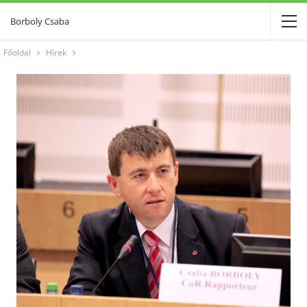
Borboly Csaba
Főoldal
Hírek