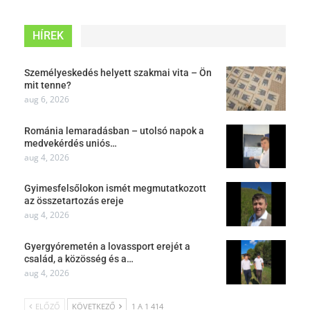
HÍREK
Személyeskedés helyett szakmai vita – Ön
mit tenne?
aug 6, 2026
Románia lemaradásban – utolsó napok a
medvekérdés uniós…
aug 4, 2026
Gyimesfelsőlokon ismét megmutatkozott
az összetartozás ereje
aug 4, 2026
Gyergyóremetén a lovassport erejét a
család, a közösség és a…
aug 4, 2026
ELŐZŐ
KÖVETKEZŐ
1 A 1 414