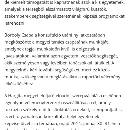
de kiemelt támogatást is kaphatnának azok a kis egyetemek,
amelyek a térségből elszármazott világhírű kutatók,
szakemberek segítségével szeretnének képzési programokat
létrehozni.
Borboly Csaba a konzultáció utáni nyilatkozatában
megköszönte a megyei tanács csapatának munkáját,
amelynek tagjai munkaidőn kívül is dolgoztak a
javaslatokon, valamint azon egyetemi vezetők segítségét,
akik személyesen vagy levélben tanácsokkal látták el. A
megyeelnök kéri további segítségüket, mert ez közös
munka, szükség van a meglátásaikra a raportőri vélemény
elkészítéséhez.
A Hargita megyei elöljáró előadói szerepvállalása esetében
egy olyan véleménytervezet összeállítása a cél, amely
tükrözi a székelyföldi felsőoktatás érdekeit, szempontjait is,
ezért folyamatosan konzultál a helyi egyetemek
képviselőivel is a témában, majd 2014. január 30–31-én a