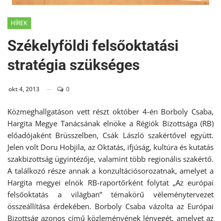
HÍREK
Székelyföldi felsőoktatási
stratégia szükséges
okt 4, 2013
0
Közmeghallgatáson vett részt október 4-én Borboly Csaba,
Hargita Megye Tanácsának elnöke a Régiók Bizottsága (RB)
előadójaként Brüsszelben, Csák László szakértővel együtt.
Jelen volt Doru Hobjila, az Oktatás, ifjúság, kultúra és kutatás
szakbizottság ügyintézője, valamint több regionális szakértő.
A találkozó része annak a konzultációsorozatnak, amelyet a
Hargita megyei elnök RB-raportőrként folytat „Az európai
felsőoktatás a világban” témakörű véleménytervezet
összeállítása érdekében. Borboly Csaba vázolta az Európai
Bizottság azonos című közleményének lényegét, amelyet az