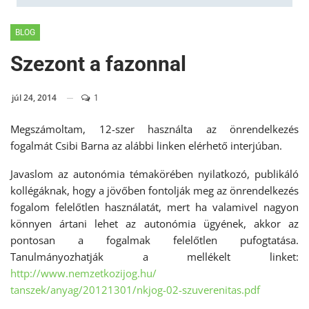
BLOG
Szezont a fazonnal
júl 24, 2014
1
Megszámoltam, 12-szer használta az önrendelkezés
fogalmát Csibi Barna az alábbi linken elérhető interjúban.
Javaslom az autonómia témakörében nyilatkozó, publikáló
kollégáknak, hogy a jövőben fontolják meg az önrendelkezés
fogalom felelőtlen használatát, mert ha valamivel nagyon
könnyen ártani lehet az autonómia ügyének, akkor az
pontosan a fogalmak felelőtlen pufogtatása.
Tanulmányozhatják a mellékelt linket:
http://www.nemzetkozijog.hu/
tanszek/anyag/20121301/nkjog-
02-szuverenitas.pdf