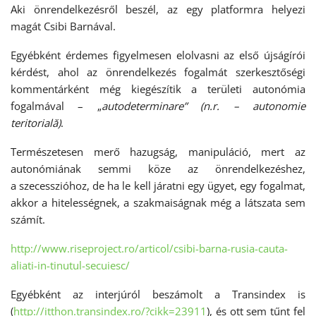
Aki önrendelkezésről beszél, az egy platformra helyezi
magát Csibi Barnával.
Egyébként érdemes figyelmesen elolvasni az első újságírói
kérdést, ahol az önrendelkezés fogalmát szerkesztőségi
kommentárként még kiegészítik a területi autonómia
fogalmával – „
autodeterminare” (n.r. – autonomie
teritorială)
.
Természetesen merő hazugság, manipuláció, mert az
autonómiának semmi köze az önrendelkezéshez,
a szecesszióhoz, de ha le kell járatni egy ügyet, egy fogalmat,
akkor a hitelességnek, a szakmaiságnak még a látszata sem
számít.
http://www.riseproject.ro/articol/csibi-barna-rusia-cauta-
aliati-in-tinutul-secuiesc/
Egyébként az interjúról beszámolt a Transindex is
(
http://itthon.transindex.ro/?cikk=23911
), és ott sem tűnt fel