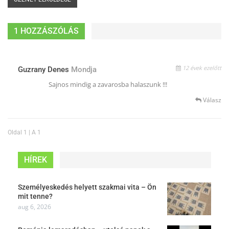
1 HOZZÁSZÓLÁS
12 évek ezelőtt
Guzrany Denes
Mondja
Sajnos mindig a zavarosba halaszunk !!!
Válasz
Oldal 1 | A 1
HÍREK
Személyeskedés helyett szakmai vita – Ön
mit tenne?
aug 6, 2026