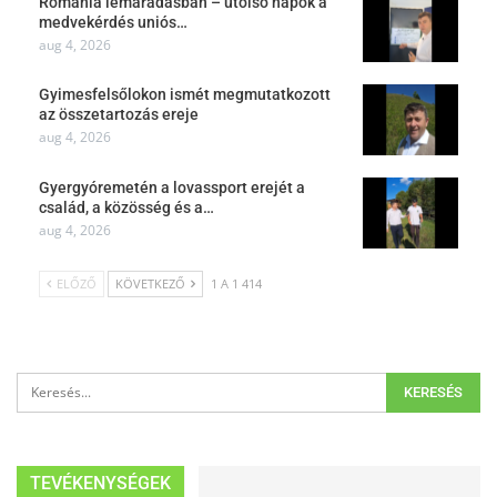
Románia lemaradásban – utolsó napok a
medvekérdés uniós…
aug 4, 2026
Gyimesfelsőlokon ismét megmutatkozott
az összetartozás ereje
aug 4, 2026
Gyergyóremetén a lovassport erejét a
család, a közösség és a…
aug 4, 2026
ELŐZŐ
KÖVETKEZŐ
1 A 1 414
TEVÉKENYSÉGEK