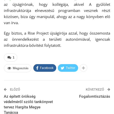
az újságírónak, hogy kollégája, akivel A gyűlölet
infrastruktúrája elnevezésű programban vesznek részt
közösen, biza úgy manipulál, ahogy az a nagy könyvben elő
van írva.
Egy biztos, a Rise Project újságírója azzal, hogy összemosta
az önrendelkezést a területi autonómiával, igencsak
infrastruktúra-bővítést folytatott.
1
Megosztás
Facebook
Twitter
ELŐZŐ
KÖVETKEZŐ
Az épített örökség
Fogalomtisztázás
védelméről szóló tankönyvet
tervez Hargita Megye
Tanácsa