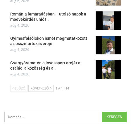
aug 6, 2026
Románia lemaradásban – utolsó napok a
medvekérdés uniós…
aug 4, 2026
Gyimesfelsőlokon ismét megmutatkozott
az összetartozás ereje
aug 4, 2026
Gyergyóremetén a lovassport erejét a
család, a közösség és a…
aug 4, 2026
ELŐZŐ
KÖVETKEZŐ
1 A 1 414