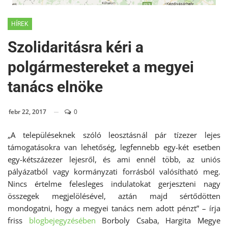
HÍREK
Szolidaritásra kéri a
polgármestereket a megyei
tanács elnöke
febr 22, 2017
0
„A településeknek szóló leosztásnál pár tízezer lejes
támogatásokra van lehetőség, legfennebb egy-két esetben
egy-kétszázezer lejesről, és ami ennél több, az uniós
pályázatból vagy kormányzati forrásból valósítható meg.
Nincs értelme felesleges indulatokat gerjeszteni nagy
összegek megjelölésével, aztán majd sértődötten
mondogatni, hogy a megyei tanács nem adott pénzt” – írja
friss
blogbejegyzésében
Borboly Csaba, Hargita Megye