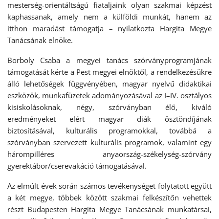
mesterség-orientáltságú fiataljaink olyan szakmai képzést
kaphassanak, amely nem a külföldi munkát, hanem az
itthon maradást támogatja – nyilatkozta Hargita Megye
Tanácsának elnöke.
Borboly Csaba a megyei tanács szórványprogramjának
támogatását kérte a Pest megyei elnöktől, a rendelkezésükre
álló lehetőségek függvényében, magyar nyelvű didaktikai
eszközök, munkafüzetek adományozásával az I–IV. osztályos
kisiskolásoknak, négy, szórványban élő, kiváló
eredményeket elért magyar diák ösztöndíjának
biztosításával, kulturális programokkal, továbbá a
szórványban szervezett kulturális programok, valamint egy
hárompilléres anyaország-székelység-szórvány
gyerektábor/cserevakáció támogatásával.
Az elmúlt évek során számos tevékenységet folytatott együtt
a két megye, többek között szakmai felkészítőn vehettek
részt Budapesten Hargita Megye Tanácsának munkatársai,