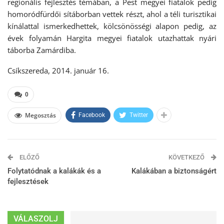
regionális fejlesztés témában, a Pest megyei fiatalok pedig
homoródfürdői sítáborban vettek részt, ahol a téli turisztikai
kínálattal ismerkedhettek, kölcsönösségi alapon pedig, az
évek folyamán Hargita megyei fiatalok utazhattak nyári
táborba Zamárdiba.
Csíkszereda, 2014. január 16.
0
Megosztás
Facebook
Twitter
ELŐZŐ
KÖVETKEZŐ
Folytatódnak a kalákák és a
Kalákában a biztonságért
fejlesztések
VÁLASZOLJ