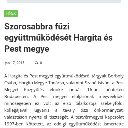
HÍREK
Szorosabbra fűzi
együttműködését Hargita és
Pest megye
jan 17, 2015
0
A Hargita és Pest megyei együttműködésről tárgyalt Borboly
Csaba, Hargita Megye Tanácsa, valamint Szabó István, a Pest
Megyei Közgyűlés elnöke január 16-án, pénteken
Budapesten. A Pest megyei elöljárónak megyeelnöki
minőségében ez volt az első találkozója székelyföldi
kollégájával, ugyanis a tavaly őszi önkormányzati
választáson nyerte el tisztségét. A testvérmegyei kapcsolat
1997-ben köttetett, az eddigi együttműködést ismertette