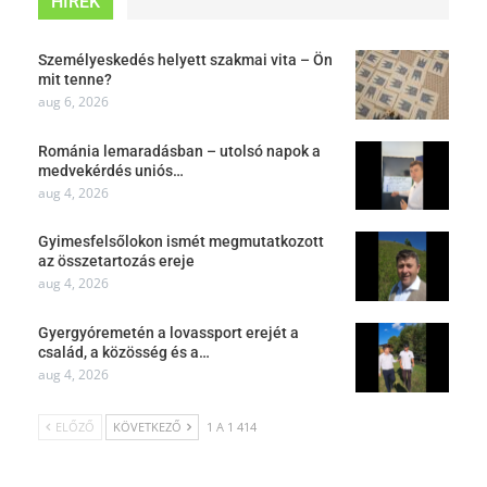
HÍREK
Személyeskedés helyett szakmai vita – Ön
mit tenne?
aug 6, 2026
Románia lemaradásban – utolsó napok a
medvekérdés uniós…
aug 4, 2026
Gyimesfelsőlokon ismét megmutatkozott
az összetartozás ereje
aug 4, 2026
Gyergyóremetén a lovassport erejét a
család, a közösség és a…
aug 4, 2026
ELŐZŐ
KÖVETKEZŐ
1 A 1 414