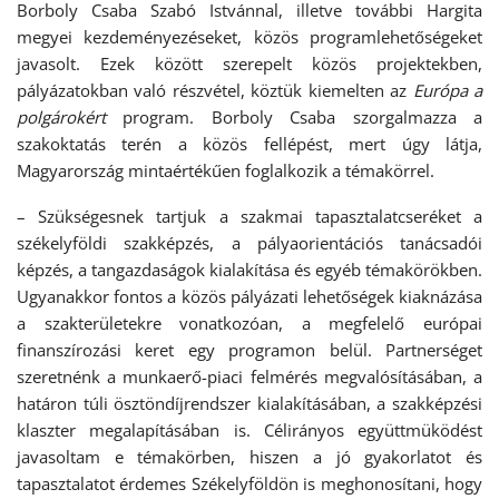
Borboly Csaba Szabó Istvánnal, illetve további Hargita
megyei kezdeményezéseket, közös programlehetőségeket
javasolt. Ezek között szerepelt közös projektekben,
pályázatokban való részvétel, köztük kiemelten az
Európa a
polgárokért
program. Borboly Csaba szorgalmazza a
szakoktatás terén a közös fellépést, mert úgy látja,
Magyarország mintaértékűen foglalkozik a témakörrel.
– Szükségesnek tartjuk a szakmai tapasztalatcseréket a
székelyföldi szakképzés, a pályaorientációs tanácsadói
képzés, a tangazdaságok kialakítása és egyéb témakörökben.
Ugyanakkor fontos a közös pályázati lehetőségek kiaknázása
a szakterületekre vonatkozóan, a megfelelő európai
finanszírozási keret egy programon belül. Partnerséget
szeretnénk a munkaerő-piaci felmérés megvalósításában, a
határon túli ösztöndíjrendszer kialakításában, a szakképzési
klaszter megalapításában is. Célirányos együttmüködést
javasoltam e témakörben, hiszen a jó gyakorlatot és
tapasztalatot érdemes Székelyföldön is meghonosítani, hogy