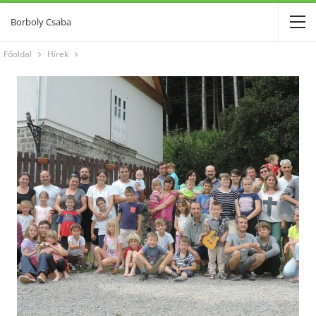
Borboly Csaba
Főoldal
Hírek