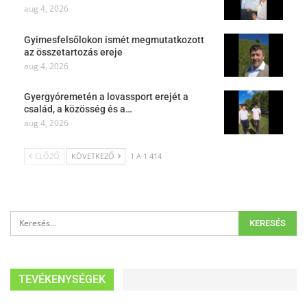
aug 4, 2026
Gyimesfelsőlokon ismét megmutatkozott
az összetartozás ereje
aug 4, 2026
Gyergyóremetén a lovassport erejét a
család, a közösség és a…
aug 4, 2026
ELŐZŐ
KÖVETKEZŐ
1 A 1 414
TEVÉKENYSÉGEK