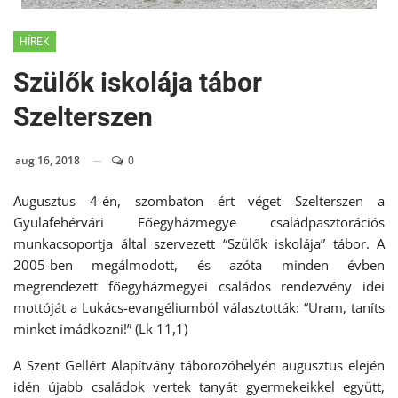
HÍREK
Szülők iskolája tábor
Szelterszen
aug 16, 2018
0
Augusztus 4-én, szombaton ért véget Szelterszen a
Gyulafehérvári Főegyházmegye családpasztorációs
munkacsoportja által szervezett “Szülők iskolája” tábor. A
2005-ben megálmodott, és azóta minden évben
megrendezett főegyházmegyei családos rendezvény idei
mottóját a Lukács-evangéliumból választották: “Uram, taníts
minket imádkozni!” (Lk 11,1)
A Szent Gellért Alapítvány táborozóhelyén augusztus elején
idén újabb családok vertek tanyát gyermekeikkel együtt,