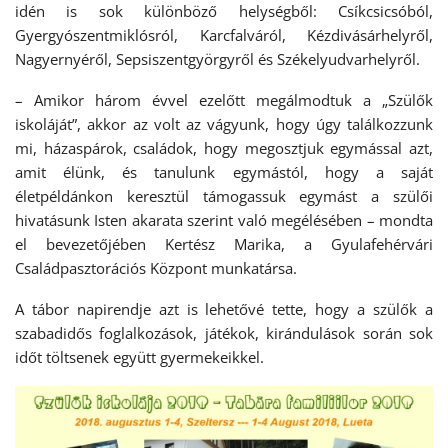
idén is sok különböző helységből: Csíkcsicsóból,
Gyergyószentmiklósról, Karcfalváról, Kézdivásárhelyről,
Nagyernyéről, Sepsiszentgyörgyről és Székelyudvarhelyről.
– Amikor három évvel ezelőtt megálmodtuk a „Szülők
iskoláját”, akkor az volt az vágyunk, hogy úgy találkozzunk
mi, házaspárok, családok, hogy megosztjuk egymással azt,
amit élünk, és tanulunk egymástól, hogy a saját
életpéldánkon keresztül támogassuk egymást a szülői
hivatásunk Isten akarata szerint való megélésében – mondta
el bevezetőjében Kertész Marika, a Gyulafehérvári
Családpasztorációs Központ munkatársa.
A tábor napirendje azt is lehetővé tette, hogy a szülők a
szabadidős foglalkozások, játékok, kirándulások során sok
időt töltsenek együtt gyermekeikkel.