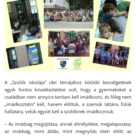
A „Szülők iskolája” idei témájához kötődő beszélgetések
egyik fontos következtetése volt, hogy a gyermekeket a
családban nem annyira tanítani kell imádkozni, és főleg nem
„imádkoztatni” kell, hanem előttük, a szemük láttára, fülük
hallatára, velük együtt kell a szülőknek imádkozniuk.
– Az imádság megújítása, annak elmélyítése, megalapozása;
az imádság, mint áldás, mint megnyílás Isten előtt; az