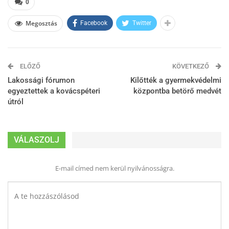
0
Megosztás
Facebook
Twitter
ELŐZŐ
KÖVETKEZŐ
Lakossági fórumon
Kilőtték a gyermekvédelmi
egyeztettek a kovácspéteri
központba betörő medvét
útról
VÁLASZOLJ
E-mail címed nem kerül nyilvánosságra.