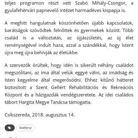
teljes programon részt vett Szabó Mihály-Csongor, a
gyulafehérvári papnevelő intézet harmadéves kispapja is.
A meghitt hangulatnak köszönhetően újabb kapcsolatok,
barátságok szövődtek felnőttek és gyermekek között. Több
család is a változtatás, az újjászületés, az új élet
reménységével indult haza, azzal a szándékkal, hogy Istent
újra meg újra behívják az életükbe.
A szervezők örültek, hogy idén is sikerült néhány családot
megszólítani, az ima által velük eggyé válni, az imádság és
Isten kegyelme által megerősödni. Ehhez kitűnő hátteret
biztosított a Szent Gellért Rehabilitációs és Rekreációs
Központ és a házigazdák vendégszeretete. Az idei családos
tábort Hargita Megye Tanácsa támogatta.
Csíkszereda, 2018. augusztus 14.
Szeltersz