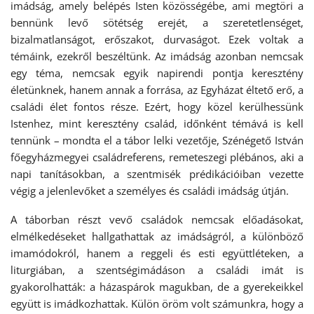
imádság, amely belépés Isten közösségébe, ami megtöri a
bennünk levő sötétség erejét, a szeretetlenséget,
bizalmatlanságot, erőszakot, durvaságot. Ezek voltak a
témáink, ezekről beszéltünk. Az imádság azonban nemcsak
egy téma, nemcsak egyik napirendi pontja keresztény
életünknek, hanem annak a forrása, az Egyházat éltető erő, a
családi élet fontos része. Ezért, hogy közel kerülhessünk
Istenhez, mint keresztény család, időnként témává is kell
tennünk – mondta el a tábor lelki vezetője, Szénégető István
főegyházmegyei családreferens, remeteszegi plébános, aki a
napi tanításokban, a szentmisék prédikációiban vezette
végig a jelenlevőket a személyes és családi imádság útján.
A táborban részt vevő családok nemcsak előadásokat,
elmélkedéseket hallgathattak az imádságról, a különböző
imamódokról, hanem a reggeli és esti együttléteken, a
liturgiában, a szentségimádáson a családi imát is
gyakorolhatták: a házaspárok magukban, de a gyerekeikkel
együtt is imádkozhattak. Külön öröm volt számunkra, hogy a