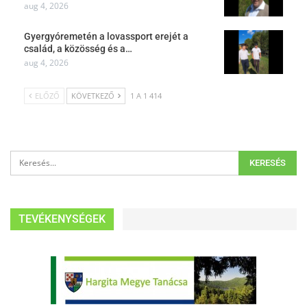
aug 4, 2026
Gyergyóremetén a lovassport erejét a
család, a közösség és a…
aug 4, 2026
ELŐZŐ
KÖVETKEZŐ
1 A 1 414
TEVÉKENYSÉGEK