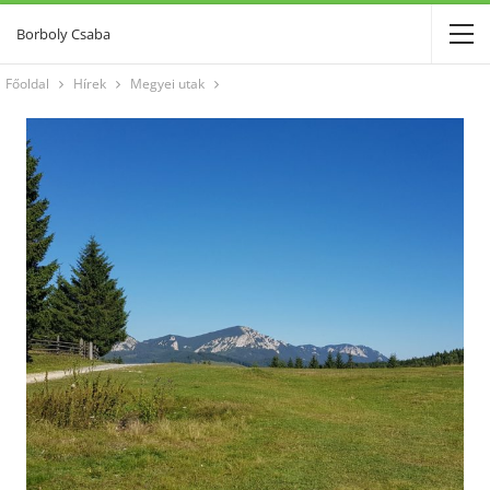
Borboly Csaba
Főoldal
Hírek
Megyei utak