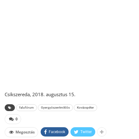
Csíkszereda, 2018. augusztus 15.
falufórum
Gyergyószentmiklós
Kovácspéter
0
Megosztás
Facebook
Twitter