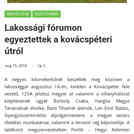
MEGYEI UTAK
VEZETŐ HÍREK
Lakossági fórumon
egyeztettek a kovácspéteri
útról
aug 15, 2018
0
A négyes kilométerkőnél beszélték meg közösen a
lakossággal augusztus 14-én, kedden a Kovácspéter fele
vezető, 125A jelzésű megyei út valamint a villanyhálózat
kiépítésének ügyét Borboly Csaba, Hargita Megye
Tanácsának elnöke, Barti Tihamér alelnök, Len Emil Balázs,
Gyergyószentmiklós alpolgármestere, a megyei tanács
illetékes munkatársai, valamint a tervező cég képviselője. A
találkozó megszervezésében Portik – Hegyi Kelemen