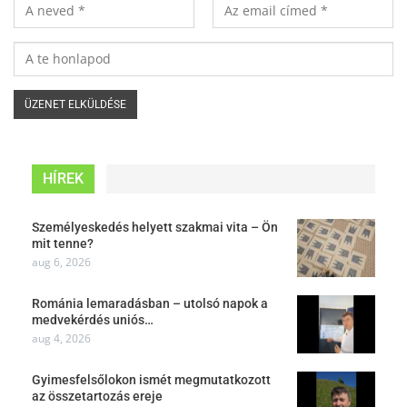
HÍREK
Személyeskedés helyett szakmai vita – Ön
mit tenne?
aug 6, 2026
Románia lemaradásban – utolsó napok a
medvekérdés uniós…
aug 4, 2026
Gyimesfelsőlokon ismét megmutatkozott
az összetartozás ereje