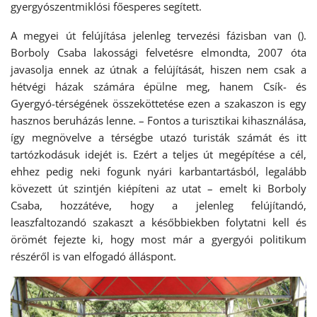
gyergyószentmiklósi főesperes segített.
A megyei út felújítása jelenleg tervezési fázisban van ().
Borboly Csaba lakossági felvetésre elmondta, 2007 óta
javasolja ennek az útnak a felújítását, hiszen nem csak a
hétvégi házak számára épülne meg, hanem Csík- és
Gyergyó-térségének összeköttetése ezen a szakaszon is egy
hasznos beruházás lenne. – Fontos a turisztikai kihasználása,
így megnövelve a térségbe utazó turisták számát és itt
tartózkodásuk idejét is. Ezért a teljes út megépítése a cél,
ehhez pedig neki fogunk nyári karbantartásból, legalább
kövezett út szintjén kiépíteni az utat – emelt ki Borboly
Csaba, hozzátéve, hogy a jelenleg felújítandó,
leaszfaltozandó szakaszt a későbbiekben folytatni kell és
örömét fejezte ki, hogy most már a gyergyói politikum
részéről is van elfogadó álláspont.