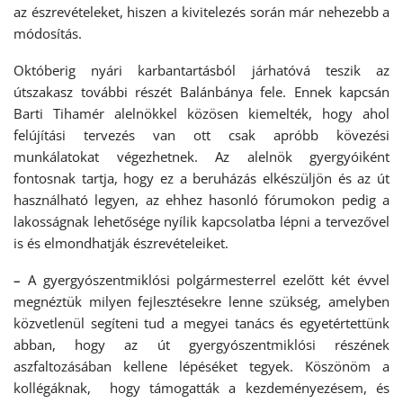
az észrevételeket, hiszen a kivitelezés során már nehezebb a
módosítás.
Októberig nyári karbantartásból járhatóvá teszik az
útszakasz további részét Balánbánya fele. Ennek kapcsán
Barti Tihamér alelnökkel közösen kiemelték, hogy ahol
felújítási tervezés van ott csak apróbb kövezési
munkálatokat végezhetnek. Az alelnök gyergyóiként
fontosnak tartja, hogy ez a beruházás elkészüljön és az út
használható legyen, az ehhez hasonló fórumokon pedig a
lakosságnak lehetősége nyílik kapcsolatba lépni a tervezővel
is és elmondhatják észrevételeiket.
–
A gyergyószentmiklósi polgármesterrel ezelőtt két évvel
megnéztük milyen fejlesztésekre lenne szükség, amelyben
közvetlenül segíteni tud a megyei tanács és egyetértettünk
abban, hogy az út gyergyószentmiklósi részének
aszfaltozásában kellene lépéséket tegyek. Köszönöm a
kollégáknak, hogy támogatták a kezdeményezésem, és