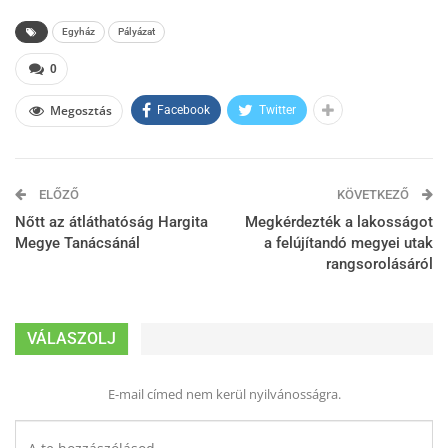
Egyház
Pályázat
0
Megosztás
Facebook
Twitter
ELŐZŐ
KÖVETKEZŐ
Nőtt az átláthatóság Hargita
Megkérdezték a lakosságot
Megye Tanácsánál
a felújítandó megyei utak
rangsorolásáról
VÁLASZOLJ
E-mail címed nem kerül nyilvánosságra.