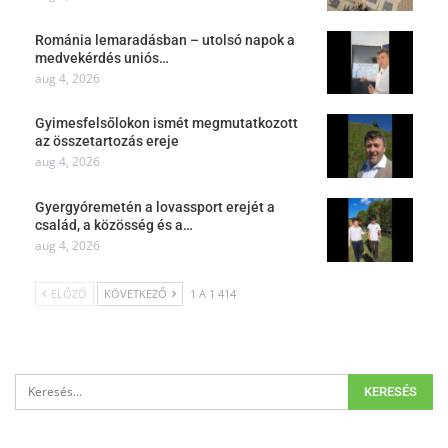
Románia lemaradásban – utolsó napok a
medvekérdés uniós…
aug 4, 2026
Gyimesfelsőlokon ismét megmutatkozott
az összetartozás ereje
aug 4, 2026
Gyergyóremetén a lovassport erejét a
család, a közösség és a…
aug 4, 2026
ELŐZŐ
KÖVETKEZŐ
1 A 1 414