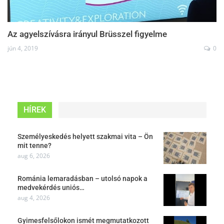
Az agyelszívásra irányul Brüsszel figyelme
jún 4, 2019
0
HÍREK
Személyeskedés helyett szakmai vita – Ön
mit tenne?
aug 6, 2026
Románia lemaradásban – utolsó napok a
medvekérdés uniós…
aug 4, 2026
Gyimesfelsőlokon ismét megmutatkozott