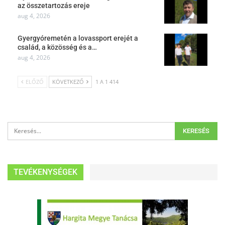
az összetartozás ereje
aug 4, 2026
Gyergyóremetén a lovassport erejét a
család, a közösség és a…
aug 4, 2026
ELŐZŐ
KÖVETKEZŐ
1 A 1 414
TEVÉKENYSÉGEK