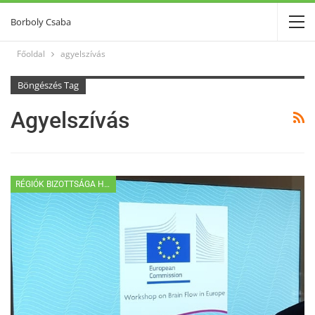
Borboly Csaba
Főoldal
agyelszívás
Böngészés Tag
Agyelszívás
RÉGIÓK BIZOTTSÁGA HÍREK