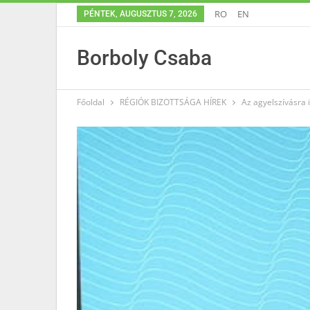
RO
EN
PÉNTEK, AUGUSZTUS 7, 2026
Borboly Csaba
Főoldal
RÉGIÓK BIZOTTSÁGA HÍREK
Az agyelszívásra 