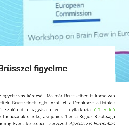
 Brüsszel figyelme
 az agyelszívás kérdését. Ma már Brüsszelben is komolyan
ttek. Brüsszelnek foglalkozni kell a témakörrel a fiatalok
ő szülőföld elhagyása ellen – nyilatkozta
élő videó
Tanácsának elnöke, aki június 4-én a Régiók Bizottsága
arning Event keretében szervezett
Agyelszívás Európában