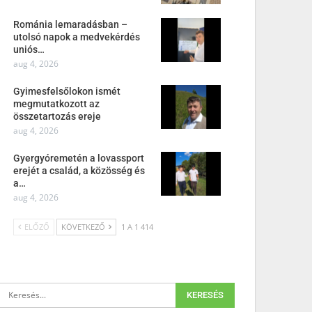
Románia lemaradásban –
utolsó napok a medvekérdés
uniós…
aug 4, 2026
Gyimesfelsőlokon ismét
megmutatkozott az
összetartozás ereje
aug 4, 2026
Gyergyóremetén a lovassport
erejét a család, a közösség és
a…
aug 4, 2026
ELŐZŐ
KÖVETKEZŐ
1 A 1 414