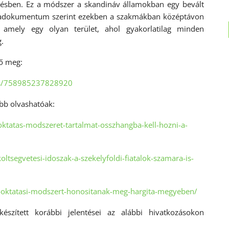
épzésben. Ez a módszer a skandináv államokban egy bevált
kadokumentum szerint ezekben a szakmákban középtávon
amely egy olyan terület, ahol gyakorlatilag minden
.
tő meg:
os/758985237828920
bb olvashatóak:
ktatas-modszeret-tartalmat-osszhangba-kell-hozni-a-
tsegvetesi-idoszak-a-szekelyfoldi-fiatalok-szamara-is-
m-oktatasi-modszert-honositanak-meg-hargita-megyeben/
észített korábbi jelentései az alábbi hivatkozásokon