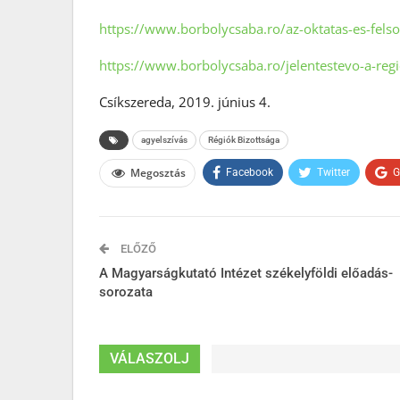
https://www.borbolycsaba.ro/az-oktatas-es-felso
https://www.borbolycsaba.ro/jelentestevo-a-reg
Csíkszereda, 2019. június 4.
agyelszívás
Régiók Bizottsága
Megosztás
Facebook
Twitter
G
ELŐZŐ
A Magyarságkutató Intézet székelyföldi előadás-
sorozata
VÁLASZOLJ