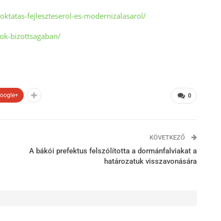
oktatas-fejleszteserol-es-modernizalasarol/
iok-bizottsagaban/
oogle+
0
KÖVETKEZŐ
A bákói prefektus felszólította a dormánfalviakat a
határozatuk visszavonására