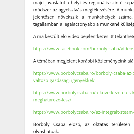
majd javaslatot a helyi és regionális szintű k
módszer az agyelszívás megfékezésére. A mun
jelentősen növekszik a munkahelyek száma, 
tagállamban a legalacsonyabb a munkanélküliség
A ma készült élő videó bejelentkezés itt tekinthe
https://www.facebook.com/borbolycsaba/vide
A témában megjelent korábbi közleményeink alá
https://www.borbolycsaba.ro/borboly-csaba-az-o
valtozo-gazdasagi-igenyekkel/
https://www.borbolycsaba.ro/a-kovetkezo-eu-s-kol
meghatarozo-lesz/
https://www.borbolycsaba.ro/az-integralt-stea
Borboly Csaba előző, az oktatás területén k
olvashatóak: