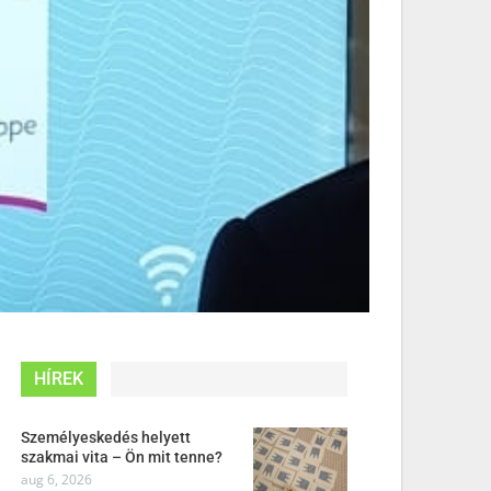
HÍREK
Személyeskedés helyett
szakmai vita – Ön mit tenne?
aug 6, 2026