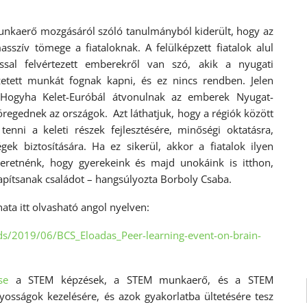
 munkaerő mozgásáról szóló tanulmányból kiderült, hogy az
szív tömege a fiataloknak. A felülképzett fiatalok alul
ssal felvértezett emberekről van szó, akik a nyugati
zetett munkát fognak kapni, és ez nincs rendben. Jelen
 Hogyha Kelet-Euróbál átvonulnak az emberek Nyugat-
regednek az országok. Azt láthatjuk, hogy a régiók között
enni a keleti részek fejlesztésére, minőségi oktatásra,
égek biztosítására. Ha ez sikerül, akkor a fiatalok ilyen
eretnénk, hogy gyerekeink és majd unokáink is itthon,
apítsanak családot – hangsúlyozta Borboly Csaba.
ata itt olvasható angol nyelven:
s/2019/06/BCS_Eloadas_Peer-learning-event-on-brain-
se
a STEM képzések, a STEM munkaerő, és a STEM
sságok kezelésére, és azok gyakorlatba ültetésére tesz