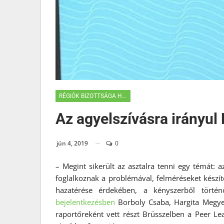
RÉGIÓK BIZOTTSÁGA HÍREK
Az agyelszívásra irányul
jún 4, 2019
0
– Megint sikerült az asztalra tenni egy témát:
foglalkoznak a problémával, felméréseket készíte
hazatérése érdekében, a kényszerből történ
bejelentkezésben
Borboly Csaba, Hargita Megye 
raportőreként vett részt Brüsszelben a Peer Le