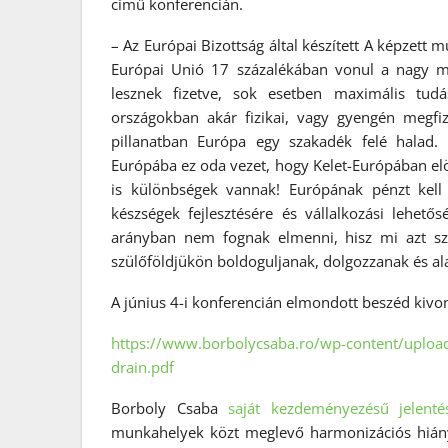
című konferencián.
– Az Európai Bizottság által készített A képzett
Európai Unió 17 százalékában vonul a nagy mas
lesznek fizetve, sok esetben maximális tudá
országokban akár fizikai, vagy gyengén megfi
pillanatban Európa egy szakadék felé halad.
Európába ez oda vezet, hogy Kelet-Európában elö
is különbségek vannak! Európának pénzt kell t
készségek fejlesztésére és vállalkozási lehetős
arányban nem fognak elmenni, hisz mi azt sz
szülőföldjükön boldoguljanak, dolgozzanak és al
A június 4-i konferencián elmondott beszéd kivon
https://www.borbolycsaba.ro/wp-content/upload
drain.pdf
Borboly Csaba
saját kezdeményezésű jelenté
munkahelyek közt meglevő harmonizációs hiányo