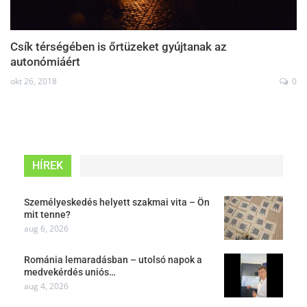
Csík térségében is őrtüzeket gyújtanak az
autonómiáért
okt 26, 2018
0
HÍREK
Személyeskedés helyett szakmai vita – Ön
mit tenne?
aug 6, 2026
Románia lemaradásban – utolsó napok a
medvekérdés uniós…
aug 4, 2026