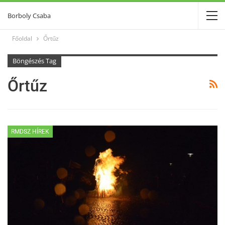
Borboly Csaba
Főoldal
Őrtűz
Böngészés Tag
Őrtűz
RMDSZ HÍREK