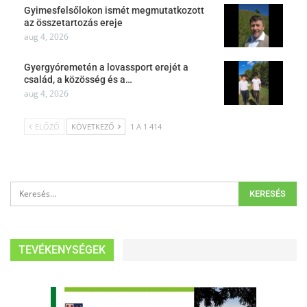
Gyimesfelsőlokon ismét megmutatkozott
az összetartozás ereje
aug 4, 2026
Gyergyóremetén a lovassport erejét a
család, a közösség és a…
aug 4, 2026
ELŐZŐ
KÖVETKEZŐ
1 A 1 414
TEVÉKENYSÉGEK