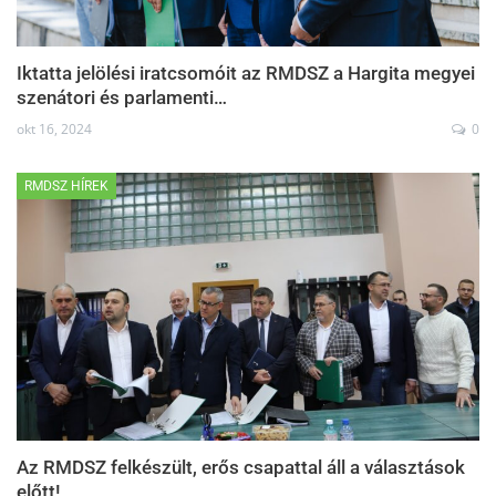
Iktatta jelölési iratcsomóit az RMDSZ a Hargita megyei
szenátori és parlamenti…
okt 16, 2024
0
RMDSZ HÍREK
Az RMDSZ felkészült, erős csapattal áll a választások
előtt!