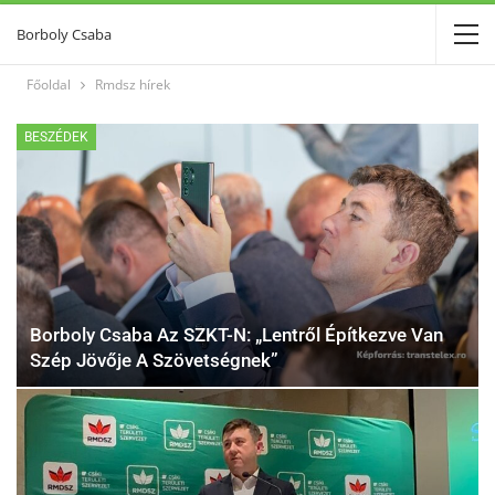
Borboly Csaba
Főoldal
Rmdsz hírek
BESZÉDEK
Borboly Csaba Az SZKT-N: „Lentről Építkezve Van
Szép Jövője A Szövetségnek”