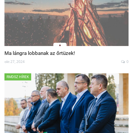
Ma lángra lobbanak az őrtüzek!
okt 27, 2024
0
RMDSZ HÍREK