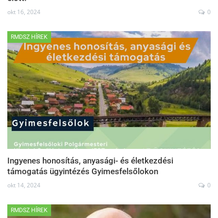
okt 16, 2024
0
RMDSZ HÍREK
Ingyenes honosítás, anyasági- és életkezdési
támogatás ügyintézés Gyimesfelsőlokon
okt 14, 2024
0
RMDSZ HÍREK