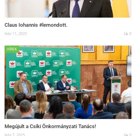
Claus Iohannis #lemondott.
febr 11, 2025
0
HÍREK
Megújult a Csíki Önkormányzati Tanács!
febr 7, 2025
0