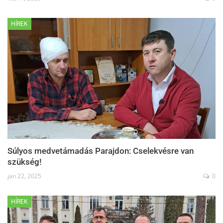
HÍREK
Súlyos medvetámadás Parajdon: Cselekvésre van
szükség!
jan 22, 2025
0
HÍREK