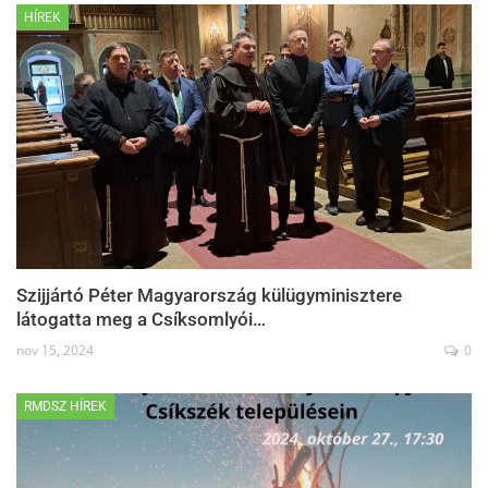
HÍREK
Szijjártó Péter Magyarország külügyminisztere
látogatta meg a Csíksomlyói…
nov 15, 2024
0
RMDSZ HÍREK