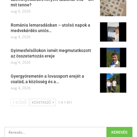
mit tenne?
aug 6, 2026
Románia lemaradásban – utolsó napok a
medvekérdés uniós…
aug 4, 2026
Gyimesfelsőlokon ismét megmutatkozott
az összetartozás ereje
aug 4, 2026
Gyergyóremetén a lovassport erejét a
család, a közösség és a…
aug 4, 2026
ELŐZŐ
KÖVETKEZŐ
1 A 1 411