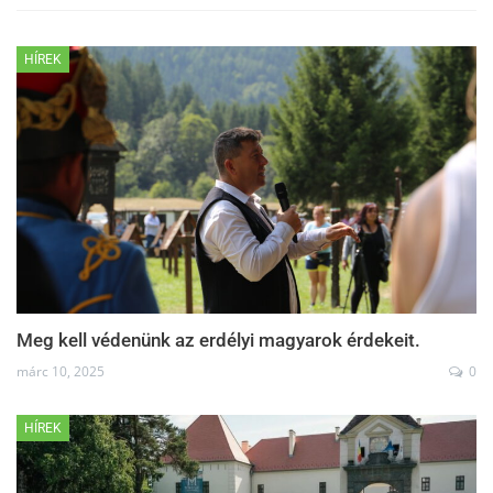
HÍREK
Meg kell védenünk az erdélyi magyarok érdekeit.
márc 10, 2025
0
HÍREK