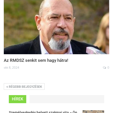
Az RMDSZ senkit sem hagy hátra!
okt 8, 2024
0
RÉGEBBI BEJEGYZÉSEK
HÍREK
Személyeskedés helyett szakmai vita – Ön