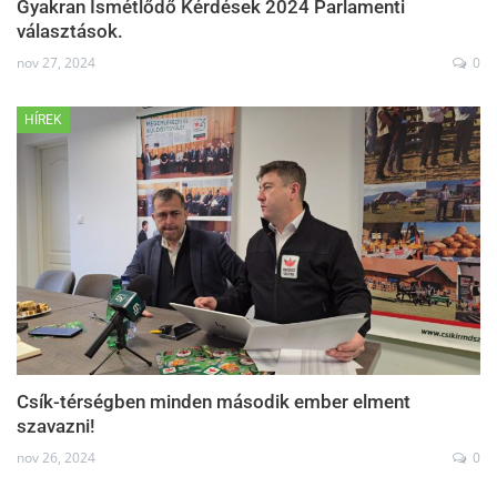
Gyakran Ismétlődő Kérdések 2024 Parlamenti
választások.
nov 27, 2024
0
HÍREK
Csík-térségben minden második ember elment
szavazni!
nov 26, 2024
0