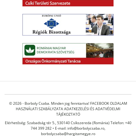
© 2026 - Borboly Csaba. Minden jog fenntartva!
FACEBOOK OLDALAM
HASZNÁLATI SZABÁLYZATA
ADATKEZELÉSI ÉS ADATVÉDELMI
TÁJÉKOZTATÓ
Elérhetőség: Szabadság tér 5., 530140 Csíkszereda (Románia) Telefon: +40
744 399 282 • E-mail:
info@borbolycsaba.ro
,
borbolycsaba@hargitamegye.ro