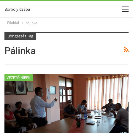
Borboly Csaba
Főoldal
pálinka
Böngészés Tag
Pálinka
VEZETŐ HÍREK