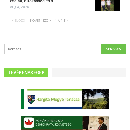
család, a közösség és a…
aug 4, 2026
ELŐZŐ
KÖVETKEZŐ
1 A 1 414
TEVÉKENYSÉGEK