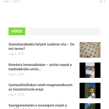
febr 1, 2017
0
HÍREK
Személyeskedés helyett szakmai vita – Ön
mit tenne?
aug 6, 2026
Románia lemaradásban – utolsó napok a
medvekérdés uniós…
aug 4, 2026
Gyimesfelsőlokon ismét megmutatkozott
az összetartozás ereje
aug 4, 2026
Gyergyóremetén a lovassport erejét a