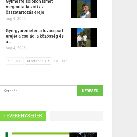
Gyimesfelsőlokon ismét
megmutatkozott az
összetartozás ereje
aug 4, 2026
Gyergyóremetén a lovassport
erejét a család, a közösség és
a…
aug 4, 2026
ELŐZŐ
KÖVETKEZŐ
1 A 1 413
TEVÉKENYSÉGEK