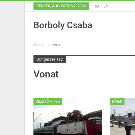
RO
EN
PÉNTEK, AUGUSZTUS 7, 2026
Borboly Csaba
Főoldal
vonat
Böngészés Tag
Vonat
VEZETŐ HÍREK
HÍREK