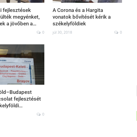
i fejlesztések
A Corona és a Hargita
rülték megyénket,
vonatok bővítését kérik a
ek a jövőben a…
székelyföldiek
0
júl 30, 2018
0
föld–Budapest
solat fejlesztését
kelyföldi…
0