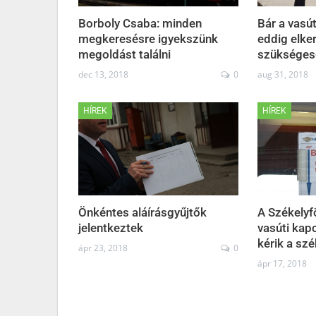
Borboly Csaba: minden
Bár a vasút
megkeresésre igyekszünk
eddig elke
megoldást találni
szükséges
dec 13, 2018
0
aug 31, 2018
HÍREK
HÍREK
Önkéntes aláírásgyűjtők
A Székely
jelentkeztek
vasúti kapc
kérik a szé
ápr 23, 2018
0
ápr 17, 2018