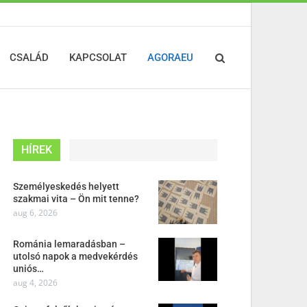
CSALÁD
KAPCSOLAT
AGORAEU
HÍREK
Személyeskedés helyett
szakmai vita – Ön mit tenne?
aug 6, 2026
Románia lemaradásban –
utolsó napok a medvekérdés
uniós…
aug 4, 2026