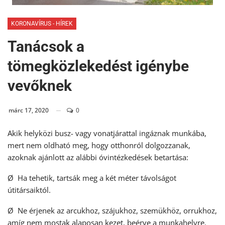
KORONAVÍRUS - HÍREK
Tanácsok a
tömegközlekedést igénybe
vevőknek
márc 17, 2020
0
Akik helyközi busz- vagy vonatjárattal ingáznak munkába,
mert nem oldható meg, hogy otthonról dolgozzanak,
azoknak ajánlott az alábbi óvintézkedések betartása:
Ø Ha tehetik, tartsák meg a két méter távolságot
útitársaiktól.
Ø Ne érjenek az arcukhoz, szájukhoz, szemükhöz, orrukhoz,
amíg nem mostak alaposan kezet, beérve a munkahelyre.