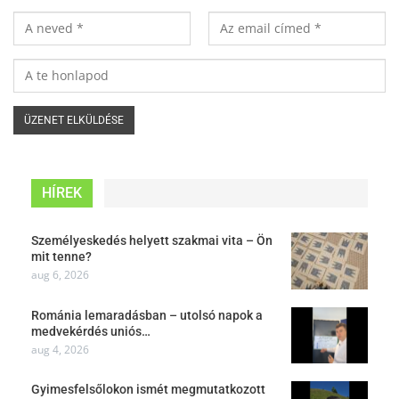
HÍREK
Személyeskedés helyett szakmai vita – Ön
mit tenne?
aug 6, 2026
Románia lemaradásban – utolsó napok a
medvekérdés uniós…
aug 4, 2026
Gyimesfelsőlokon ismét megmutatkozott