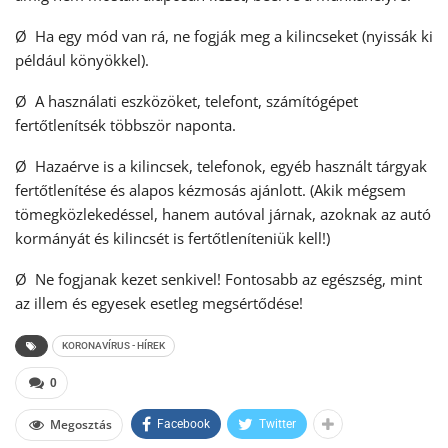
Ø Ha egy mód van rá, ne fogják meg a kilincseket (nyissák ki
például könyökkel).
Ø A használati eszközöket, telefont, számítógépet
fertőtlenítsék többször naponta.
Ø Hazaérve is a kilincsek, telefonok, egyéb használt tárgyak
fertőtlenítése és alapos kézmosás ajánlott. (Akik mégsem
tömegközlekedéssel, hanem autóval járnak, azoknak az autó
kormányát és kilincsét is fertőtleníteniük kell!)
Ø Ne fogjanak kezet senkivel! Fontosabb az egészség, mint
az illem és egyesek esetleg megsértődése!
KORONAVÍRUS - HÍREK
0
Megosztás
Facebook
Twitter