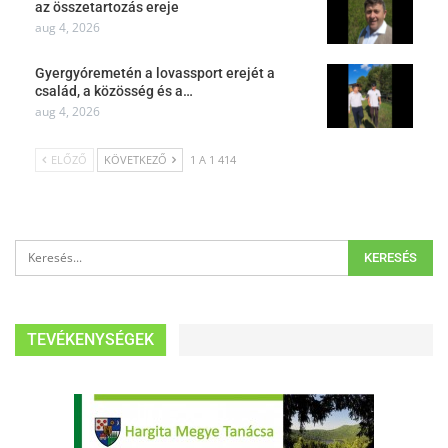
az összetartozás ereje
aug 4, 2026
Gyergyóremetén a lovassport erejét a
család, a közösség és a…
aug 4, 2026
ELŐZŐ
KÖVETKEZŐ
1 A 1 414
TEVÉKENYSÉGEK