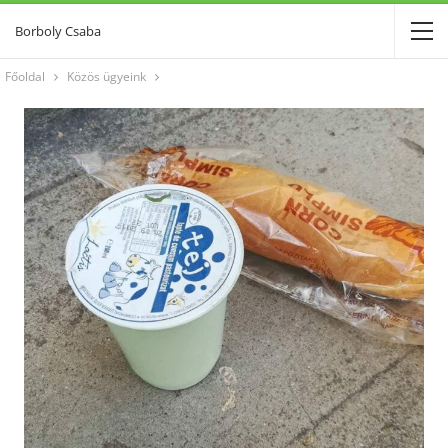
Borboly Csaba
Főoldal
Közös ügyeink