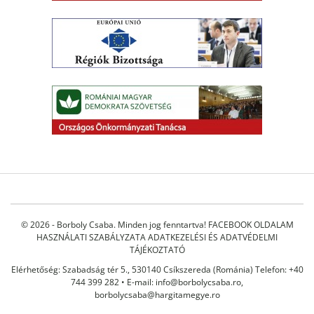
© 2026 - Borboly Csaba. Minden jog fenntartva!
FACEBOOK OLDALAM
HASZNÁLATI SZABÁLYZATA
ADATKEZELÉSI ÉS ADATVÉDELMI
TÁJÉKOZTATÓ
Elérhetőség: Szabadság tér 5., 530140 Csíkszereda (Románia) Telefon: +40
744 399 282 • E-mail:
info@borbolycsaba.ro
,
borbolycsaba@hargitamegye.ro