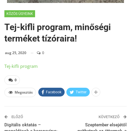
KÖZÖS ÜGYEINK
Tej-kifli program, minőségi
terméket tízóraira!
aug 25, 2020
0
Tej-kifli program
0
Megosztás
Facebook
Twitter
ELŐZŐ
KÖVETKEZŐ
Digitális oktatás –
Szeptember elsejétől