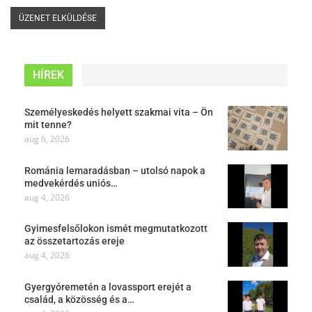
HÍREK
Személyeskedés helyett szakmai vita – Ön
mit tenne?
aug 6, 2026
Románia lemaradásban – utolsó napok a
medvekérdés uniós…
aug 4, 2026
Gyimesfelsőlokon ismét megmutatkozott
az összetartozás ereje
aug 4, 2026
Gyergyóremetén a lovassport erejét a
család, a közösség és a…