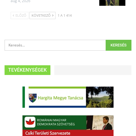
aug 4, 2026
ELŐZŐ
KÖVETKEZŐ
1 A 1 414
TEVÉKENYSÉGEK