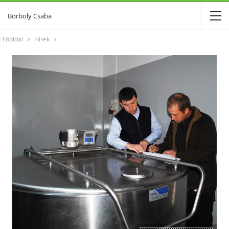
Borboly Csaba
Főoldal
Hírek