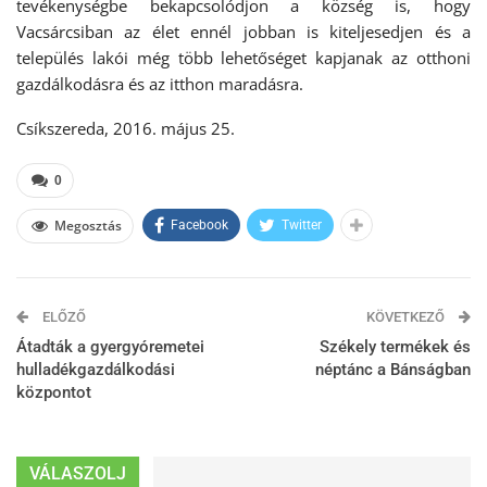
tevékenységbe bekapcsolódjon a község is, hogy
Vacsárcsiban az élet ennél jobban is kiteljesedjen és a
település lakói még több lehetőséget kapjanak az otthoni
gazdálkodásra és az itthon maradásra.
Csíkszereda, 2016. május 25.
0
Megosztás
Facebook
Twitter
ELŐZŐ
KÖVETKEZŐ
Átadták a gyergyóremetei
Székely termékek és
hulladékgazdálkodási
néptánc a Bánságban
központot
VÁLASZOLJ