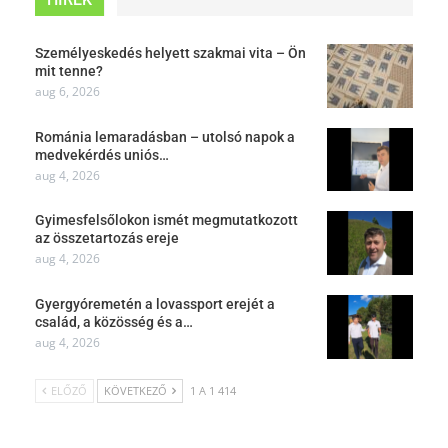
Személyeskedés helyett szakmai vita – Ön
mit tenne?
aug 6, 2026
Románia lemaradásban – utolsó napok a
medvekérdés uniós…
aug 4, 2026
Gyimesfelsőlokon ismét megmutatkozott
az összetartozás ereje
aug 4, 2026
Gyergyóremetén a lovassport erejét a
család, a közösség és a…
aug 4, 2026
ELŐZŐ
KÖVETKEZŐ
1 A 1 414