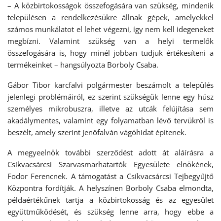
– A közbirtokosságok összefogására van szükség, mindenik
településen a rendelkezésükre állnak gépek, amelyekkel
számos munkálatot el lehet végezni, így nem kell idegeneket
megbízni. Valamint szükség van a helyi termelők
összefogására is, hogy minél jobban tudjuk értékesíteni a
termékeinket – hangsúlyozta Borboly Csaba.
Gábor Tibor karcfalvi polgármester beszámolt a település
jelenlegi problémáiról, ez szerint szükségük lenne egy húsz
személyes mikrobuszra, illetve az utcák felújítása sem
akadálymentes, valamint egy folyamatban lévő tervükről is
beszélt, amely szerint Jenőfalván vágóhidat építenek.
A megyeelnök további szerződést adott át aláírásra a
Csíkvacsárcsi Szarvasmarhatartók Egyesülete elnökének,
Fodor Ferencnek. A támogatást a Csíkvacsárcsi Tejbegyűjtő
Központra fordítják. A helyszínen Borboly Csaba elmondta,
példaértékűnek tartja a közbirtokosság és az egyesület
együttműködését, és szükség lenne arra, hogy ebbe a