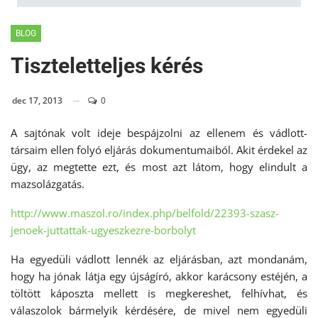
BLOG
Tiszteletteljes kérés
dec 17, 2013
0
A sajtónak volt ideje bespájzolni az ellenem és vádlott-
társaim ellen folyó eljárás dokumentumaiból. Akit érdekel az
ügy, az megtette ezt, és most azt látom, hogy elindult a
mazsolázgatás.
http://www.maszol.ro/index.
php/belfold/22393-szasz-
jenoek-juttattak-ugyeszkezre-
borbolyt
Ha egyedüli vádlott lennék az eljárásban, azt mondanám,
hogy ha jónak látja egy újságíró, akkor karácsony estéjén, a
töltött káposzta mellett is megkereshet, felhívhat, és
válaszolok bármelyik kérdésére, de mivel nem egyedüli