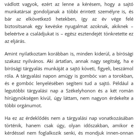
vádlott vagyok, ezért az lenne a kérésem, hogy a sajtó
munkatársai gondoljanak a többi érintett személyre is, és
bár az elkövetkező hetekben, így az év vége felé
biztosítsanak egy kevéske nyugalmat azoknak, akiknek –
beleértve a családjukat is – egész esztendejét tönkretette ez
az eljárás.
Amint nyilatkoztam korábban is, minden kiderül, a bírósági
szakasz nyilvános. Aki ártatlan, annak nagy segítség, ha e
bírósági tárgyalás munkáját a sajtó követi, figyeli, beszámol
róla. A tárgyalási napon amúgy is gombóc van a torokban,
és e gombóc lenyelésében segíteni tud a sajtó. Például a
legutóbbi tárgyalási nap a Székelyhonon és a két román
hírügynökségen kívül, úgy láttam, nem nagyon érdekelte a
többi orgánumot.
Ha ez az érdeklődés nem a tárgyalási nap vonatkozásában
történik, hanem csak úgy, olyan időszakban, amikor e
kérdéssel nem foglalkozik senki, és mondjuk innen-onnan