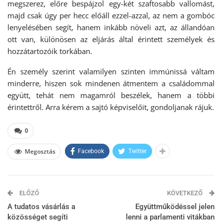
megszerez, előre bespájzol egy-két szaftosabb vallomást,
majd csak úgy per hecc előáll ezzel-azzal, az nem a gombóc
lenyelésében segít, hanem inkább növeli azt, az állandóan
ott van, különösen az eljárás által érintett személyek és
hozzátartozóik torkában.
Én személy szerint valamilyen szinten immúnissá váltam
minderre, hiszen sok mindenen átmentem a családommal
együtt, tehát nem magamról beszélek, hanem a többi
érintettről. Arra kérem a sajtó képviselőit, gondoljanak rájuk.
0
Megosztás
Facebook
Twitter
ELŐZŐ
KÖVETKEZŐ
A tudatos vásárlás a
Együttműködéssel jelen
közösséget segíti
lenni a parlamenti vitákban