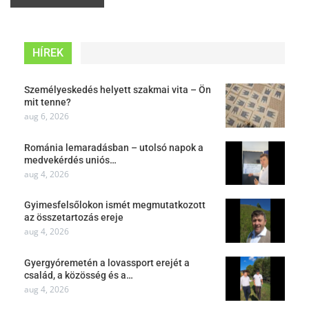
HÍREK
Személyeskedés helyett szakmai vita – Ön
mit tenne?
aug 6, 2026
Románia lemaradásban – utolsó napok a
medvekérdés uniós…
aug 4, 2026
Gyimesfelsőlokon ismét megmutatkozott
az összetartozás ereje
aug 4, 2026
Gyergyóremetén a lovassport erejét a
család, a közösség és a…
aug 4, 2026