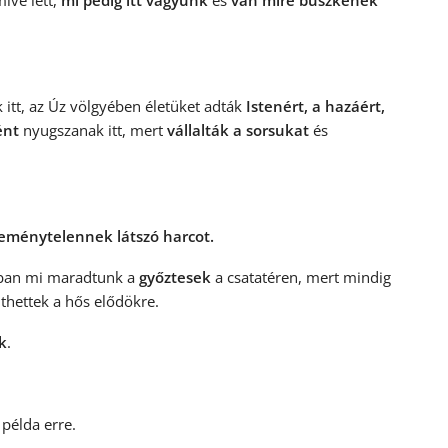
ivé lett,
mi pedig itt vagyunk
és
van mire büszkének
ik itt, az Úz völgyében életüket adták
Istenért, a hazáért,
ént
nyugszanak itt, mert
vállalták a sorsukat
és
eménytelennek látszó harcot.
ában mi maradtunk a
győztesek
a csatatéren, mert mindig
nthettek a hős elődökre.
k
.
 példa erre.