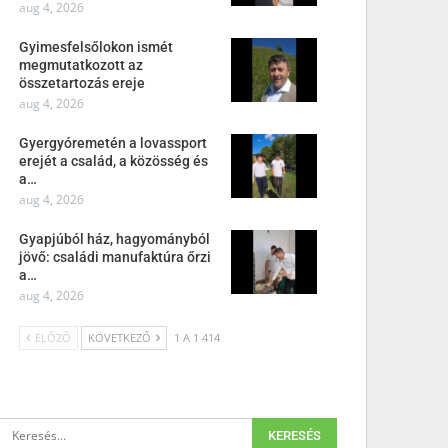
aug 4, 2026
Gyimesfelsőlokon ismét
megmutatkozott az
összetartozás ereje
aug 4, 2026
Gyergyóremetén a lovassport
erejét a család, a közösség és
a…
aug 4, 2026
Gyapjúból ház, hagyományból
jövő: családi manufaktúra őrzi
a…
aug 4, 2026
ELŐZŐ
KÖVETKEZŐ
1 A 1 414