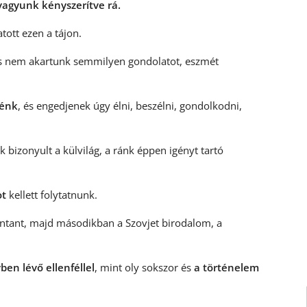
agyunk kényszerítve rá.
tott ezen a tájon.
 nem akartunk semmilyen gondolatot, eszmét
iénk
, és engedjenek úgy élni, beszélni, gondolkodni,
 bizonyult a külvilág, a ránk éppen igényt tartó
ot
kellett folytatnunk.
 Antant, majd másodikban a Szovjet birodalom, a
ben lévő ellenféllel
, mint oly sokszor és
a történelem