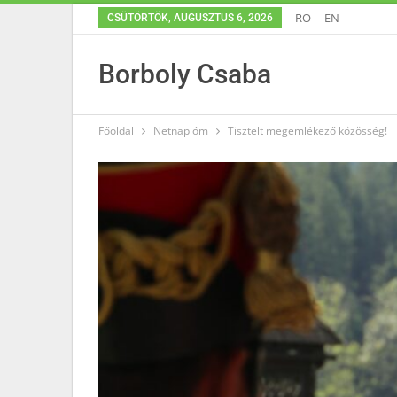
RO
EN
CSÜTÖRTÖK, AUGUSZTUS 6, 2026
Borboly Csaba
Főoldal
Netnaplóm
Tisztelt megemlékező közösség!