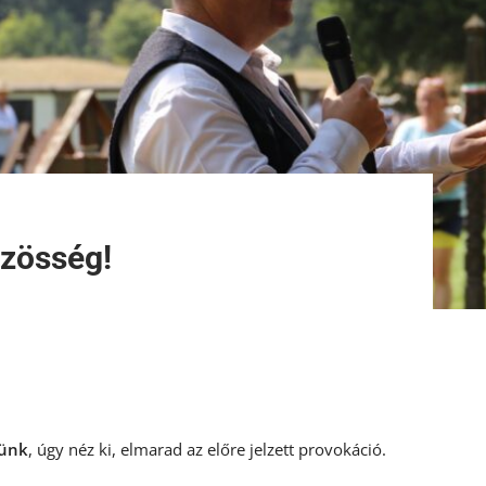
özösség!
tünk
, úgy néz ki, elmarad az előre jelzett provokáció.