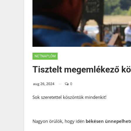
NETNAPLÓM
Tisztelt megemlékező k
aug 26, 2024
0
Sok szeretettel köszöntök mindenkit!
Nagyon örülök, hogy idén
békésen ünnepelhe