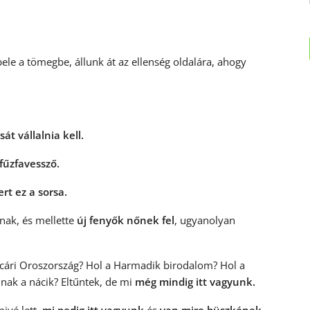
e a tömegbe, állunk át az ellenség oldalára, ahogy
át vállalnia kell.
fűzfavessző.
rt ez a sorsa.
nak, és mellette
új fenyők nőnek fel
, ugyanolyan
a cári Oroszország? Hol a Harmadik birodalom? Hol a
nak a nácik? Eltűntek, de mi
még mindig itt vagyunk.