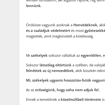
Minden birodalom, aki átgázolt rajtunk, rég semm
lennünk.
Örökösei vagyunk azoknak a
Honvédeknek
, ak
és a családjuk védelméért
és most
győztesekk
megtették, amit megkövetelt a kötelesség.
Mi
székelyek
sokszor vállaltuk az
egyenlőtlen
,
r
Sokszor
látszólag eltörtünk
a szélben, de valój
felnőttek az új nemzedékek
, akik büszkén teki
Mi, székelyek ugyanis hosszútáv-futók vagyun
Az az
erősségünk, hogy soha nem adjuk fel.
Ennek a temetőnek a
közelmúltbeli története
is