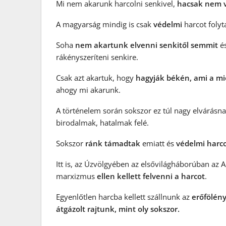
Mi nem akarunk harcolni senkivel,
hacsak nem v
A magyarság mindig is csak
védelmi
harcot folyta
Soha
nem akartunk elvenni senkitől semmit
és
rákényszeríteni senkire.
Csak azt akartuk, hogy
hagyják békén, ami a m
ahogy mi akarunk.
A történelem során sokszor ez túl nagy elvárásnak
birodalmak, hatalmak felé.
Sokszor
ránk támadtak
emiatt és
védelmi harc
Itt is, az Úzvölgyében az elsővilágháborúban az
marxizmus
ellen kellett felvenni a harcot
.
Egyenlőtlen harcba kellett szállnunk az
erőfölény
átgázolt rajtunk, mint oly sokszor.