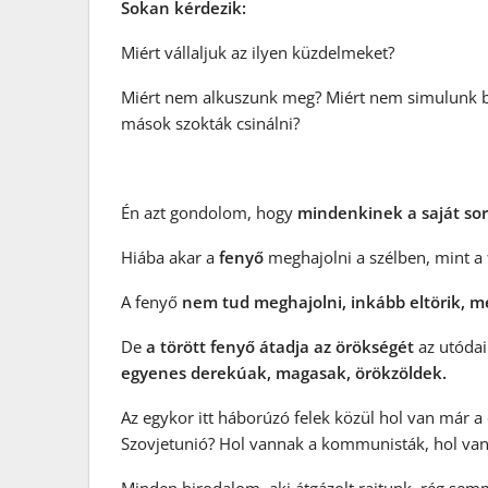
Sokan kérdezik:
Miért vállaljuk az ilyen küzdelmeket?
Miért nem alkuszunk meg? Miért nem simulunk bel
mások szokták csinálni?
Én azt gondolom, hogy
mindenkinek a saját sors
Hiába akar a
fenyő
meghajolni a szélben, mint a
A fenyő
nem tud meghajolni, inkább eltörik, me
De
a törött fenyő átadja az örökségét
az utódai
egyenes derekúak, magasak, örökzöldek.
Az egykor itt háborúzó felek közül hol van már 
Szovjetunió? Hol vannak a kommunisták, hol van