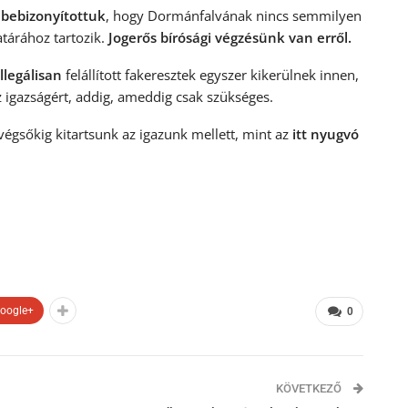
bebizonyítottuk
, hogy Dormánfalvának nincs semmilyen
tárához tartozik.
Jogerős bírósági végzésünk van erről.
illegálisan
felállított fakeresztek egyszer kikerülnek innen,
 igazságért, addig, ameddig csak szükséges.
 végsőkig kitartsunk az igazunk mellett, mint az
itt nyugvó
oogle+
0
KÖVETKEZŐ