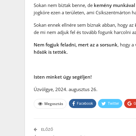
Sokan nem bíztak benne, de
kemény munkával 
jogköre ezen a területen, ami Csíkszentmárton ha
Sokan ennek ellnére sem bíznak abban, hogy az
de mi nem adjuk fel és tovább fogunk harcolni az
Nem fogjuk feladni, mert az a sorsunk
, hogy a
hősök is tették.
Isten minket úgy segéljen!
Úzvölgye, 2024. augusztus 26.
Megosztás
Facebook
Twitter
G
ELŐZŐ