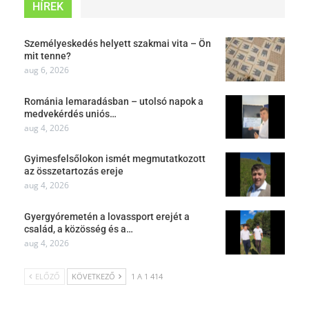
HÍREK
Személyeskedés helyett szakmai vita – Ön
mit tenne?
aug 6, 2026
Románia lemaradásban – utolsó napok a
medvekérdés uniós…
aug 4, 2026
Gyimesfelsőlokon ismét megmutatkozott
az összetartozás ereje
aug 4, 2026
Gyergyóremetén a lovassport erejét a
család, a közösség és a…
aug 4, 2026
ELŐZŐ
KÖVETKEZŐ
1 A 1 414