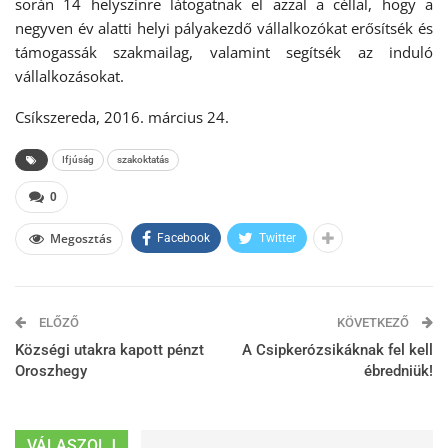
során 14 helyszínre látogatnak el azzal a céllal, hogy a
negyven év alatti helyi pályakezdő vállalkozókat erősítsék és
támogassák szakmailag, valamint segítsék az induló
vállalkozásokat.
Csíkszereda, 2016. március 24.
Ifjúság
szakoktatás
0
Megosztás
Facebook
Twitter
ELŐZŐ
KÖVETKEZŐ
Községi utakra kapott pénzt
A Csipkerózsikáknak fel kell
Oroszhegy
ébredniük!
VÁLASZOLJ