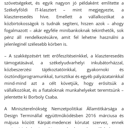
szövetségeket, és egyik nagyon jó példaként említette a
Székelyföldi IT-klasztert – mint megjegyezte, a
klaszteresedés híve. Emellett a vállalkozókat a
közbirtokosságok is tudnák segíteni, hiszen azok – ahogy
fogalmazott – akár egyféle minibankoknak tekinthetők, sok
pénz áll rendelkezésükre, amit fel lehetne használni a
jelenleginél szélesebb körben is.
– A szakképzésért tett erőfeszítéseinkkel, a klaszteresedés
támogatásával, a székelyudvarhelyi inkubátorházzal,
közbeszerzési tájékoztatóinkkal, gyakornoki és
ösztöndíjprogramunkkal, turisztikai és egyéb pályázatainkkal
mind-mind azt a célt követjük, hogy erősítsük a
vállalkozókat, és a fiataloknak munkahelyeket teremtsünk –
jelentette ki Borboly Csaba.
A Miniszterelnökség Nemzetpolitikai Államtitkársága a
Design Terminállal együttműködésben 2016 márciusa és
májusa között Kárpát-medencei körutat szervez, ennek