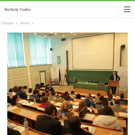
Borboly Csaba
Főoldal
Hírek