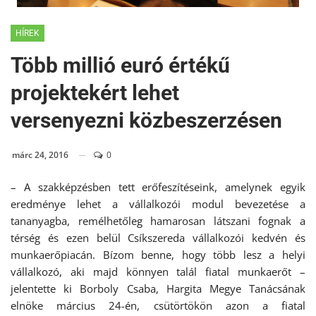
HÍREK
Több millió euró értékű
projektekért lehet
versenyezni közbeszerzésen
márc 24, 2016
0
– A szakképzésben tett erőfeszítéseink, amelynek egyik
eredménye lehet a vállalkozói modul bevezetése a
tananyagba, remélhetőleg hamarosan látszani fognak a
térség és ezen belül Csíkszereda vállalkozói kedvén és
munkaerőpiacán. Bízom benne, hogy több lesz a helyi
vállalkozó, aki majd könnyen talál fiatal munkaerőt –
jelentette ki Borboly Csaba, Hargita Megye Tanácsának
elnöke március 24-én, csütörtökön azon a fiatal