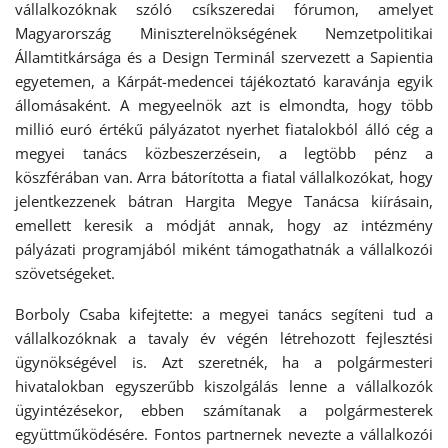
vállalkozóknak szóló csíkszeredai fórumon, amelyet
Magyarország Miniszterelnökségének Nemzetpolitikai
Államtitkársága és a Design Terminál szervezett a Sapientia
egyetemen, a Kárpát-medencei tájékoztató karavánja egyik
állomásaként. A megyeelnök azt is elmondta, hogy több
millió euró értékű pályázatot nyerhet fiatalokból álló cég a
megyei tanács közbeszerzésein, a legtöbb pénz a
köszférában van. Arra bátorította a fiatal vállalkozókat, hogy
jelentkezzenek bátran Hargita Megye Tanácsa kiírásain,
emellett keresik a módját annak, hogy az intézmény
pályázati programjából miként támogathatnák a vállalkozói
szövetségeket.
Borboly Csaba kifejtette: a megyei tanács segíteni tud a
vállalkozóknak a tavaly év végén létrehozott fejlesztési
ügynökségével is. Azt szeretnék, ha a polgármesteri
hivatalokban egyszerűbb kiszolgálás lenne a vállalkozók
ügyintézésekor, ebben számítanak a polgármesterek
együttműködésére. Fontos partnernek nevezte a vállalkozói