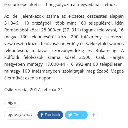
élni ünnepeinket is – hangsúlyozta a megyeitanács-elnök.
Az idei jelentkezők száma az előzetes összesítés alapján
31.346, 10 országból több mint 160 településről. Idén
Romániából közel 28.000-en (27. 911) fogunk felolvasni, 16
megye 130 településéről közel 200 intézmény, szervezet
vesz részt a közös felolvasáson,Erdély és Székelyföld számos
településén, a távoli szórványvidékig és Bukarestig. A
külföldi felolvasók száma közel 3.500. Csak Hargita
megyében mintegy 17.000-en (16 992-en) 60 településen,
mintegy 100 intézményben szólaltatják meg Szabó Magda
életművét ezen a napon.
Csíkszereda, 2017. február 21.
0
Megosztás
Facebook
Twitter