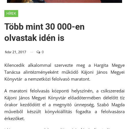
HÍREK
Több mint 30 000-en
olvastak idén is
febr 21, 2017
0
Kilencedik alkalommal szervezte meg a Hargita Megye
Tanácsa alintézményeként működő Kájoni János Megyei
Könyvtár a nemzetközi felolvasó maratont.
A maratoni felolvasás központi helyszínén, a csíkszeredai
Kájoni János Megyei Könyvtár előadótermében délelőtt tíz
órakor kezdődött el a megnyitó ünnepség, Szabó Magda
műveiből készült könyvkiállítás fogadta a felolvasásra
érkezőket.