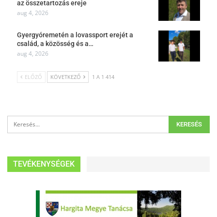
az összetartozás ereje
aug 4, 2026
Gyergyóremetén a lovassport erejét a
család, a közösség és a…
aug 4, 2026
ELŐZŐ
KÖVETKEZŐ
1 A 1 414
TEVÉKENYSÉGEK