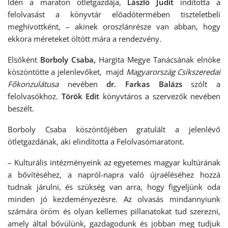
Idén a maraton ötletgazdája,
László Judit
indította a
felolvasást a könyvtár előadótermében tiszteletbeli
meghívottként, – akinek oroszlánrésze van abban, hogy
ekkora méreteket öltött mára a rendezvény.
Elsőként
Borboly Csaba,
Hargita Megye Tanácsának elnöke
köszöntötte a jelenlevőket, majd
Magyarország Csíkszeredai
Főkonzulátusa
nevében
dr. Farkas Balázs
szólt a
felolvasókhoz.
Török Edit
könyvtáros a szervezők nevében
beszélt.
Borboly Csaba köszöntőjében gratulált a jelenlévő
ötletgazdának, aki elindította a Felolvasómaratont.
– Kulturális intézményeink az egyetemes magyar kultúrának
a bővítéséhez, a napról-napra való újraéléséhez hozzá
tudnak járulni, és szükség van arra, hogy figyeljünk oda
minden jó kezdeményezésre. Az olvasás mindannyiunk
számára öröm és olyan kellemes pillanatokat tud szerezni,
amely által bővülünk, gazdagodunk és jobban meg tudjuk