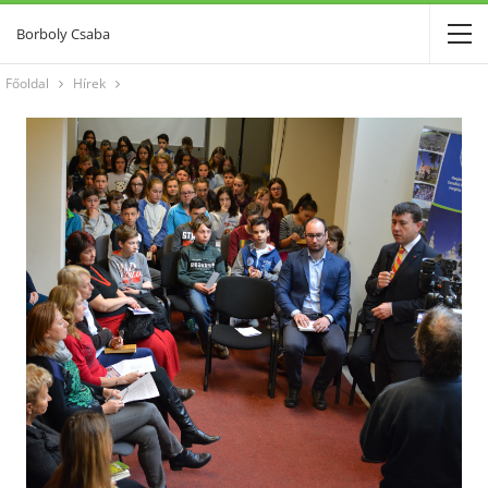
Borboly Csaba
Főoldal
Hírek