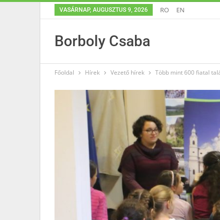
RO
EN
VASÁRNAP, AUGUSZTUS 9, 2026
Borboly Csaba
Főoldal
Hírek
Vezető hírek
Több mint 600 fiatal ta