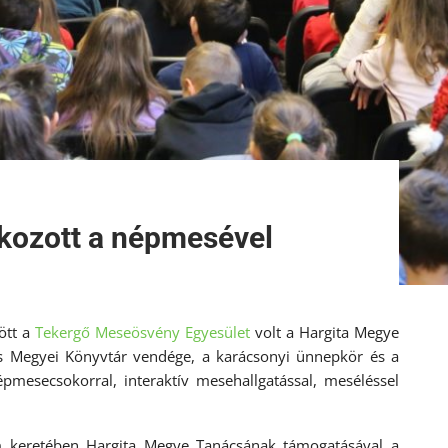
álkozott a népmesével
ött a
Tekergő Meseösvény Egyesület
volt a Hargita Megye
s Megyei Könyvtár vendége, a karácsonyi ünnepkör és a
pmesecsokorral, interaktív mesehallgatással, meséléssel
 keretében Hargita Megye Tanácsának támogatásával a