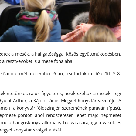
tek a mesék, a hallgatósággal közös együttműködésben.
 a résztvevőket is a mese fonalába.
előadótermét december 6-án, csütörtökön délelőtt 5-8.
tekintetünket, rájuk figyeltünk, nekik szóltak a mesék, régi
Gyulai Arthur, a Kájoni János Megyei Könyvtár vezetője. A
molt: a könyvtár földszintjén szeretnének paraván típusú,
y Népmese pontot, ahol rendszeresen lehet majd népmesét
enne a hangoskönyv állomány hallgatására, így a vakok és
egyei könyvtár szolgáltatását.