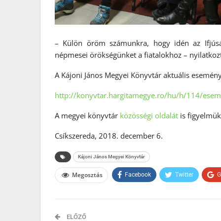
– Külön öröm számunkra, hogy idén az Ifjús
népmesei örökségünket a fiatalokhoz – nyilatko
A Kájoni János Megyei Könyvtár aktuális eseménye
http://konyvtar.hargitamegye.ro/hu/h/114/esem
A megyei könyvtár
közösségi oldalát
is figyelmük
Csíkszereda, 2018. december 6.
Kájoni János Megyei Könyvtár
Megosztás
Facebook
Twitter
G
ELŐZŐ