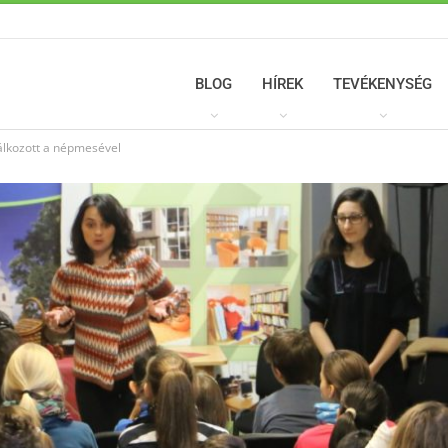
BLOG
HÍREK
TEVÉKENYSÉG
lálkozott a népmesével