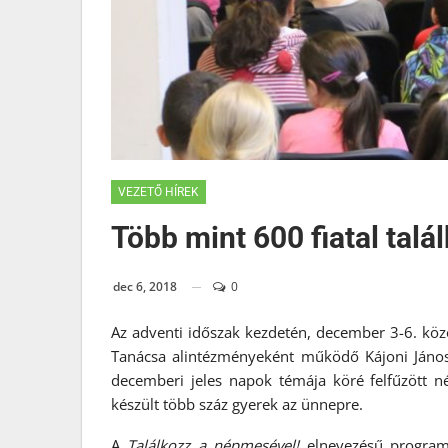
VEZETŐ HÍREK
Több mint 600 fiatal tal
dec 6, 2018
0
Az adventi időszak kezdetén, december 3-6. köz
Tanácsa alintézményeként működő Kájoni Jáno
decemberi jeles napok témája köré felfűzött né
készült több száz gyerek az ünnepre.
A
Találkozz a népmesével!
elnevezésű program