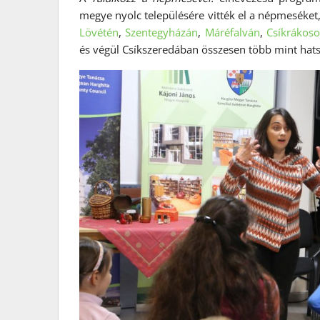
megye nyolc településére vitték el a népmeséket
Lövétén
,
Szentegyházán
,
Máréfalván
,
Csíkrákos
és végül Csíkszeredában összesen több mint hat