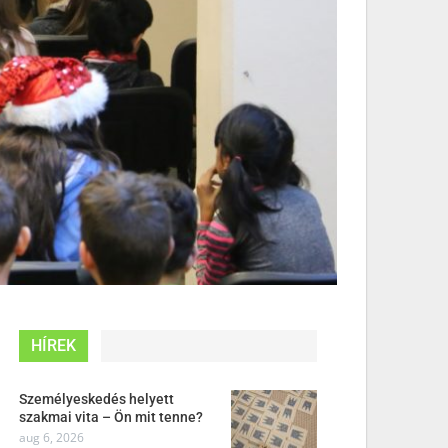
HÍREK
Személyeskedés helyett
szakmai vita – Ön mit tenne?
aug 6, 2026