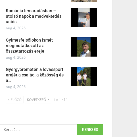
Románia lemaradásban –
utolsó napok a medvekérdés
uniós…
aug 4, 2026
Gyimesfelsőlokon ismét
megmutatkozott az
összetartozás ereje
aug 4, 2026
Gyergyóremetén a lovassport
erejét a család, a közösség és
a…
aug 4, 2026
ELŐZŐ
KÖVETKEZŐ
1 A 1 414