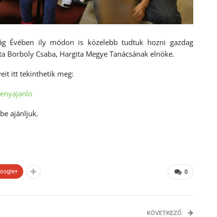
ág Évében ily módon is közelebb tudtuk hozni gazdag
zta Borboly Csaba, Hargita Megye Tanácsának elnöke.
it itt tekinthetik meg:
enyajanlo
be ajánljuk.
oogle+
0
KÖVETKEZŐ