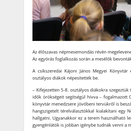
Az élőszavas népmesemondás révén megelevened
Az egyórás foglalkozás során a mesélők bevonták
A csíkszeredai Kájoni János Megyei Könyvtár 
osztályos diákok népesítették be.
– Kifejezetten 5-8. osztályos diákokra szegeztük 
idők örökségeit segítségül hívva – fogalmazott 
könyvtár menedzsere jövőbeni tervükről is beszá
hangszigetelt térelválasztókkal kialakítani eg
hallgatni. Ugyanakkor ez a terem használható l
gyengénlátók is jobban igénybe tudnák venni a m