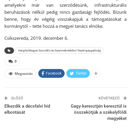
amelyekre már van szerződésünk, infrastrukturális
beruházások nélkül pedig nincs gazdasági fejlődés. Bízunk
benne, hogy év végéig visszakapjuk a támogatásokat a
kormánytól – tette hozzá a megyei tanács elnöke.
Csíkszereda, 2019. december 6.
Hargita Megyei Szociális és Gyermekvédelmi Vezérigazgatóság
0
Megosztás
Facebook
Twitter
ELŐZŐ
KÖVETKEZŐ
Elkezdik a décsfalvi híd
Gagy-keresztjén keresztül is
elbontását
összekötjük a székelyföldi
megyéket