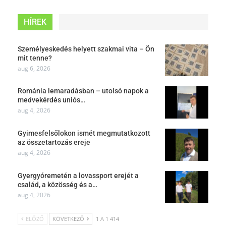
HÍREK
Személyeskedés helyett szakmai vita – Ön
mit tenne?
aug 6, 2026
Románia lemaradásban – utolsó napok a
medvekérdés uniós…
aug 4, 2026
Gyimesfelsőlokon ismét megmutatkozott
az összetartozás ereje
aug 4, 2026
Gyergyóremetén a lovassport erejét a
család, a közösség és a…
aug 4, 2026
ELŐZŐ
KÖVETKEZŐ
1 A 1 414