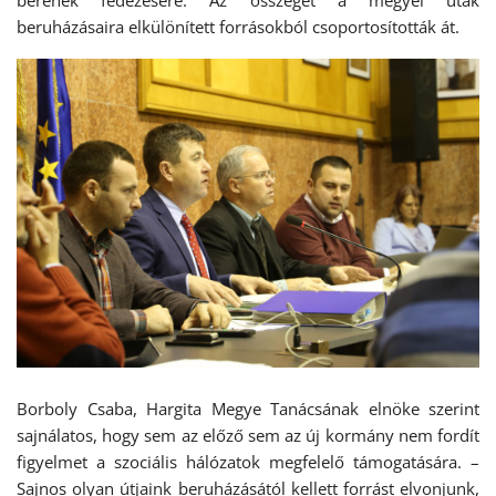
bérének fedezésére. Az összeget a megyei utak
beruházásaira elkülönített forrásokból csoportosították át.
Borboly Csaba, Hargita Megye Tanácsának elnöke szerint
sajnálatos, hogy sem az előző sem az új kormány nem fordít
figyelmet a szociális hálózatok megfelelő támogatására. –
Sajnos olyan útjaink beruházásától kellett forrást elvonjunk,