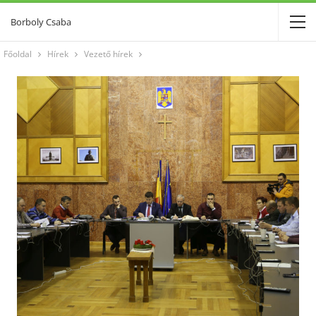
Borboly Csaba
Főoldal
Hírek
Vezető hírek