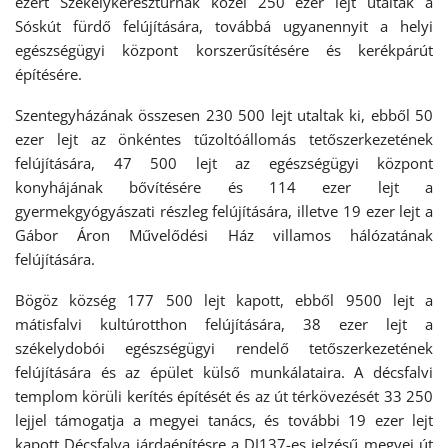
ezért Székelykeresztúrnak közel 250 ezer lejt utaltak a
Sóskút fürdő felújítására, továbbá ugyanennyit a helyi
egészségügyi központ korszerűsítésére és kerékpárút
építésére.
Szentegyházának összesen 230 500 lejt utaltak ki, ebből 50
ezer lejt az önkéntes tűzoltóállomás tetőszerkezetének
felújítására, 47 500 lejt az egészségügyi központ
konyhájának bővítésére és 114 ezer lejt a
gyermekgyógyászati részleg felújítására, illetve 19 ezer lejt a
Gábor Áron Művelődési Ház villamos hálózatának
felújítására.
Bögöz község 177 500 lejt kapott, ebből 9500 lejt a
mátisfalvi kultúrotthon felújítására, 38 ezer lejt a
székelydobói egészségügyi rendelő tetőszerkezetének
felújítására és az épület külső munkálataira. A décsfalvi
templom körüli kerítés építését és az út térkövezését 33 250
lejjel támogatja a megyei tanács, és további 19 ezer lejt
kapott Décsfalva járdaépítésre a DJ137-es jelzésű megyei út