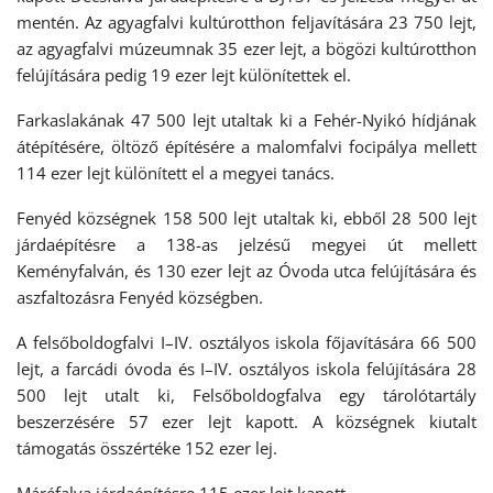
mentén. Az agyagfalvi kultúrotthon feljavítására 23 750 lejt,
az agyagfalvi múzeumnak 35 ezer lejt, a bögözi kultúrotthon
felújítására pedig 19 ezer lejt különítettek el.
Farkaslakának 47 500 lejt utaltak ki a Fehér-Nyikó hídjának
átépítésére, öltöző építésére a malomfalvi focipálya mellett
114 ezer lejt különített el a megyei tanács.
Fenyéd községnek 158 500 lejt utaltak ki, ebből 28 500 lejt
járdaépítésre a 138-as jelzésű megyei út mellett
Keményfalván, és 130 ezer lejt az Óvoda utca felújítására és
aszfaltozásra Fenyéd községben.
A felsőboldogfalvi I–IV. osztályos iskola főjavítására 66 500
lejt, a farcádi óvoda és I–IV. osztályos iskola felújítására 28
500 lejt utalt ki, Felsőboldogfalva egy tárolótartály
beszerzésére 57 ezer lejt kapott. A községnek kiutalt
támogatás összértéke 152 ezer lej.