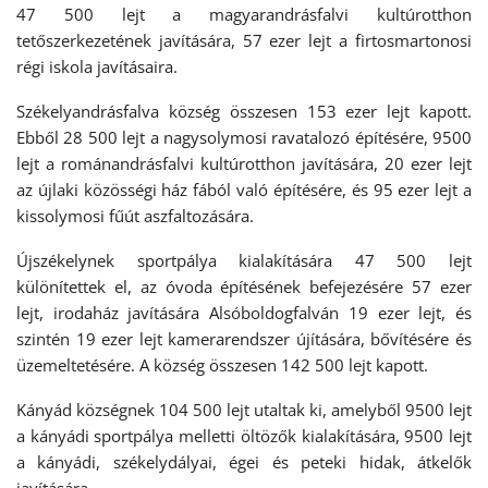
47 500 lejt a magyarandrásfalvi kultúrotthon
tetőszerkezetének javítására, 57 ezer lejt a firtosmartonosi
régi iskola javításaira.
Székelyandrásfalva község összesen 153 ezer lejt kapott.
Ebből 28 500 lejt a nagysolymosi ravatalozó építésére, 9500
lejt a románandrásfalvi kultúrotthon javítására, 20 ezer lejt
az újlaki közösségi ház fából való építésére, és 95 ezer lejt a
kissolymosi fűút aszfaltozására.
Újszékelynek sportpálya kialakítására 47 500 lejt
különítettek el, az óvoda építésének befejezésére 57 ezer
lejt, irodaház javítására Alsóboldogfalván 19 ezer lejt, és
szintén 19 ezer lejt kamerarendszer újítására, bővítésére és
üzemeltetésére. A község összesen 142 500 lejt kapott.
Kányád községnek 104 500 lejt utaltak ki, amelyből 9500 lejt
a kányádi sportpálya melletti öltözők kialakítására, 9500 lejt
a kányádi, székelydályai, égei és peteki hidak, átkelők