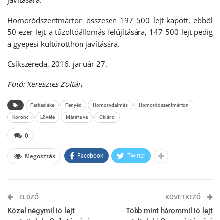
javítására.
Homoródszentmárton összesen 197 500 lejt kapott, ebből
50 ezer lejt a tűzoltóállomás felújítására, 147 500 lejt pedig
a gyepesi kultúrotthon javítására.
Csíkszereda, 2016. január 27.
Fotó: Keresztes Zoltán
Farkaslaka
Fenyéd
Homoródalmás
Homoródszentmárton
Korond
Lövéte
Máréfalva
Oklánd
0
Megosztás
Facebook
Twitter
ELŐZŐ
KÖVETKEZŐ
Közel négymillió lejt
Több mint hárommillió lejt