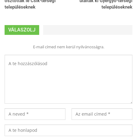
osztottak le Csík-térségi
utaltak ki Gyergyó-térségi
településeknek
településeknek
VÁLASZOLJ
E-mail címed nem kerül nyilvánosságra.