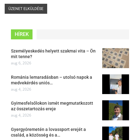
HÍREK
Személyeskedés helyett szakmai vita – Ön
mit tenne?
aug 6, 2026
Románia lemaradásban – utolsó napok a
medvekérdés uniós…
aug 4, 2026
Gyimesfelsőlokon ismét megmutatkozott
az összetartozás ereje
aug 4, 2026
Gyergyóremetén a lovassport erejét a
család, a közösség és a…