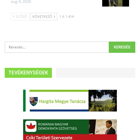
aug 4, 2026
ELŐZŐ
KÖVETKEZŐ
1 A 1 414
TEVÉKENYSÉGEK