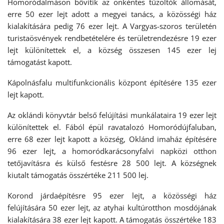
Homoródalmáson bővítik az önkéntes tűzoltók állomását,
erre 50 ezer lejt adott a megyei tanács, a közösségi ház
kialakítására pedig 76 ezer lejt. A Vargyas-szoros területén
turistaösvények rendbetételére és területrendezésre 19 ezer
lejt különítettek el, a község összesen 145 ezer lej
támogatást kapott.
Kápolnásfalu multifunkcionális központ építésére 135 ezer
lejt kapott.
Az oklándi könyvtár belső felújítási munkálataira 19 ezer lejt
különítettek el. Fából épül ravatalozó Homoródújfaluban,
erre 68 ezer lejt kapott a község, Oklánd imaház építésére
96 ezer lejt, a homoródkarácsonyfalvi napközi otthon
tetőjavításra és külső festésre 28 500 lejt. A községnek
kiutalt támogatás összértéke 211 500 lej.
Korond járdaépítésre 95 ezer lejt, a közösségi ház
felújítására 50 ezer lejt, az atyhai kultúrotthon mosdójának
kialakítására 38 ezer lejt kapott. A támogatás összértéke 183