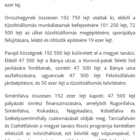
ezer lej.
Oroszhegynek összesen 192 750 lejt utaltak ki, ebből a
tűzoltóállomás munkálatainak befejezésére 101 250 lejt, 72
500 lejt az ülkei tűzoltóállomás megépítésére, sportpálya
felújítására, lelátó és öltözők építésére 19 ezer lejt.
Parajd községnek 192 500 lejt különített el a megyei tanács.
Ebből 47 500 lejt a Bánya utcai, a Korond-patak feletti híd
javítására fordítanak, szintén 47 500 lejt a Bánya utca
aszfaltozására, ugyancsak 47 500 lejt Felsősófalván
járdaépítésre, és 50 ezer lejt a tűzoltóállomás bővítésére.
Siménfalva összesen 152 ezer lejt kapott. 47 500 lejt
pályázati önrész finanszírozására, amelyből Rugonfalva,
Siménfalva, Kiskadács, Nagykadács, Kobátfalva és
Székelyszentmihály csatornázását oldják meg. Tarcsafalván
és Csehétfalván a megyei tanács Kisvíz programja keretében
elkészült az ivóvízhálózat, ezt bővítik egy vízpumpával, 1