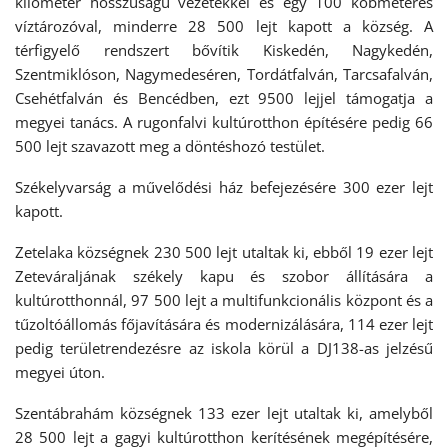
kilométer hosszúságú vezetékkel és egy 100 köbméteres
víztározóval, minderre 28 500 lejt kapott a község. A
térfigyelő rendszert bővítik Kiskedén, Nagykedén,
Szentmiklóson, Nagymedeséren, Tordátfalván, Tarcsafalván,
Csehétfalván és Bencédben, ezt 9500 lejjel támogatja a
megyei tanács. A rugonfalvi kultúrotthon építésére pedig 66
500 lejt szavazott meg a döntéshozó testület.
Székelyvarság a művelődési ház befejezésére 300 ezer lejt
kapott.
Zetelaka községnek 230 500 lejt utaltak ki, ebből 19 ezer lejt
Zeteváraljának székely kapu és szobor állítására a
kultúrotthonnál, 97 500 lejt a multifunkcionális központ és a
tűzoltóállomás főjavítására és modernizálására, 114 ezer lejt
pedig területrendezésre az iskola körül a DJ138-as jelzésű
megyei úton.
Szentábrahám községnek 133 ezer lejt utaltak ki, amelyből
28 500 lejt a gagyi kultúrotthon kerítésének megépítésére,