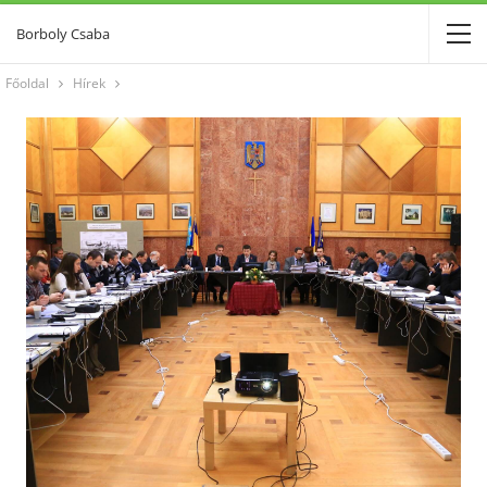
Borboly Csaba
Főoldal
Hírek