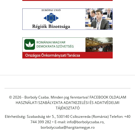
© 2026 - Borboly Csaba. Minden jog fenntartva!
FACEBOOK OLDALAM
HASZNÁLATI SZABÁLYZATA
ADATKEZELÉSI ÉS ADATVÉDELMI
TÁJÉKOZTATÓ
Elérhetőség: Szabadság tér 5., 530140 Csíkszereda (Románia) Telefon: +40
744 399 282 • E-mail:
info@borbolycsaba.ro
,
borbolycsaba@hargitamegye.ro