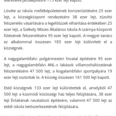
Máréfalva járdaépítésre 115 ezer lejt kapott.
Lövéte az iskola melléképületeinek korszerűsítésére 25 ezer
lejt, a községközpont rendezésére 38 ezer lejt, tűzoltó
felszerelés vásárlására a legelőtüzek elhárítása érdekében 25
ezer lejt, a Székely Mózes Általános Iskola A szárnya központi
fűtésének felszerelésére 95 ezer lejt kapott. A megyei tanács
ez alkalommal összesen 183 ezer lejt különített el a
községnek.
A nagygalambfalvi polgármesteri hivatal építésére 95 ezer
lejt, a nagygalambfalvi ANL-s lakások villamoshálózatának
felszerelésére 47 500 lejt, a kisgalambfalvi sportpályára 19
ezer lejt osztottak le. A község összesen 161 500 lejt kapott.
Etéd községnek 133 ezer lejt különítettek el, amelyből 47
500 lejt a küsmödi közösségi ház teljes felújítására, 38 ezer
lejt Énlakának ravatalozó építésére, valamint 47 500 lejt az
etédi iskola tetőszerkezetének felújítására.