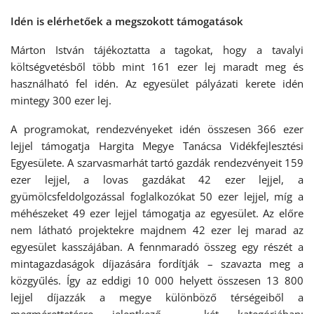
Idén is elérhetőek a megszokott támogatások
Márton István tájékoztatta a tagokat, hogy a tavalyi
költségvetésből több mint 161 ezer lej maradt meg és
használható fel idén. Az egyesület pályázati kerete idén
mintegy 300 ezer lej.
A programokat, rendezvényeket idén összesen 366 ezer
lejjel támogatja Hargita Megye Tanácsa Vidékfejlesztési
Egyesülete. A szarvasmarhát tartó gazdák rendezvényeit 159
ezer lejjel, a lovas gazdákat 42 ezer lejjel, a
gyümölcsfeldolgozással foglalkozókat 50 ezer lejjel, míg a
méhészeket 49 ezer lejjel támogatja az egyesület. Az előre
nem látható projektekre majdnem 42 ezer lej marad az
egyesület kasszájában. A fennmaradó összeg egy részét a
mintagazdaságok díjazására fordítják – szavazta meg a
közgyűlés. Így az eddigi 10 000 helyett összesen 13 800
lejjel díjazzák a megye különböző térségeiből a