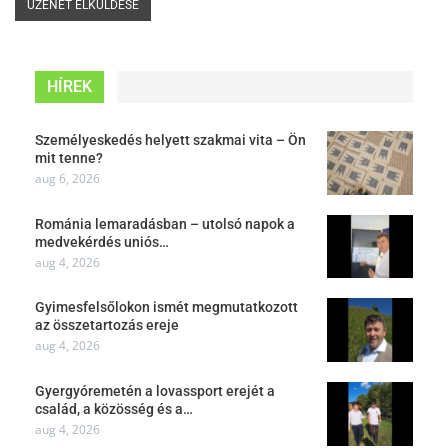
HÍREK
Személyeskedés helyett szakmai vita – Ön
mit tenne?
aug 6, 2026
Románia lemaradásban – utolsó napok a
medvekérdés uniós…
aug 4, 2026
Gyimesfelsőlokon ismét megmutatkozott
az összetartozás ereje
aug 4, 2026
Gyergyóremetén a lovassport erejét a
család, a közösség és a…
aug 4, 2026