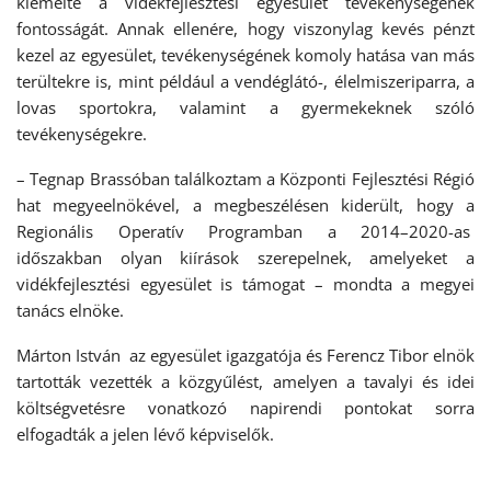
kiemelte a vidékfejlesztési egyesület tevékenységének
fontosságát. Annak ellenére, hogy viszonylag kevés pénzt
kezel az egyesület, tevékenységének komoly hatása van más
terültekre is, mint például a vendéglátó-, élelmiszeriparra, a
lovas sportokra, valamint a gyermekeknek szóló
tevékenységekre.
– Tegnap Brassóban találkoztam a Központi Fejlesztési Régió
hat megyeelnökével, a megbeszélésen kiderült, hogy a
Regionális Operatív Programban a 2014–2020-as
időszakban olyan kiírások szerepelnek, amelyeket a
vidékfejlesztési egyesület is támogat – mondta a megyei
tanács elnöke.
Márton István az egyesület igazgatója és Ferencz Tibor elnök
tartották vezették a közgyűlést, amelyen a tavalyi és idei
költségvetésre vonatkozó napirendi pontokat sorra
elfogadták a jelen lévő képviselők.