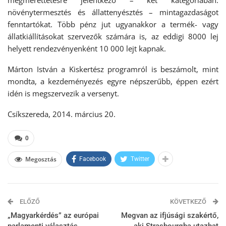
megmérettetésre jelentkező – két kategóriában:
növénytermesztés és állattenyésztés – mintagazdaságot
fenntartókat. Több pénz jut ugyanakkor a termék- vagy
állatkiállításokat szervezők számára is, az eddigi 8000 lej
helyett rendezvényenként 10 000 lejt kapnak.
Márton István a Kiskertész programról is beszámolt, mint
mondta, a kezdeményezés egyre népszerűbb, éppen ezért
idén is megszervezik a versenyt.
Csíkszereda, 2014. március 20.
0
Megosztás
Facebook
Twitter
ELŐZŐ
KÖVETKEZŐ
„Magyarkérdés” az európai
Megvan az ifjúsági szakértő,