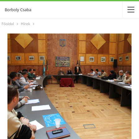
Borboly Csaba
Főoldal
Hírek