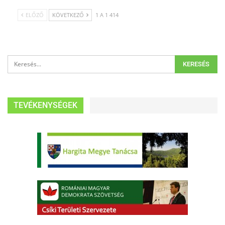
ELŐZŐ
KÖVETKEZŐ
1 A 1 414
TEVÉKENYSÉGEK