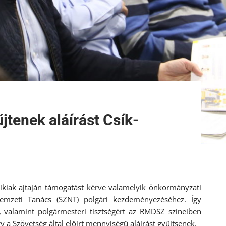
jtenek aláírást Csík-
kiak ajtaján támogatást kérve valamelyik önkormányzati
 Nemzeti Tanács (SZNT) polgári kezdeményezéséhez. Így
, valamint polgármesteri tisztségért az RMDSZ színeiben
y a Szövetség által előírt mennyiségű aláírást gyűjtsenek.