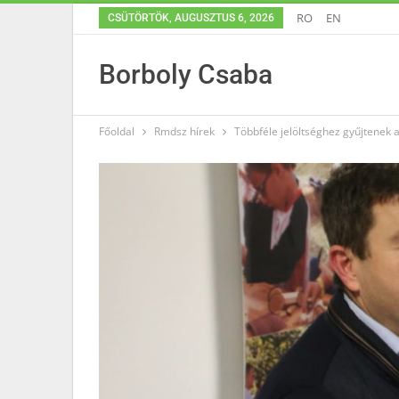
RO
EN
CSÜTÖRTÖK, AUGUSZTUS 6, 2026
Borboly Csaba
Főoldal
Rmdsz hírek
Többféle jelöltséghez gyűjtenek a