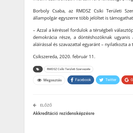
Borboly Csaba, az RMDSZ Csíki Területi Szer
állampolgár egyszerre több jelöltet is támogathat
– Azzal a kéréssel fordulok a térségbeli választó
demokrácia része, a döntéshozóknak ugyanis az
aláírással és szavazattal egyaránt – nyilatkozta a 
Csíkszereda, 2020. február 11.
RMDSZ Csíki Területi Szervezete
Megosztás
Facebook
Twitter
G
ELŐZŐ
Akkreditáció rezidensképzésre