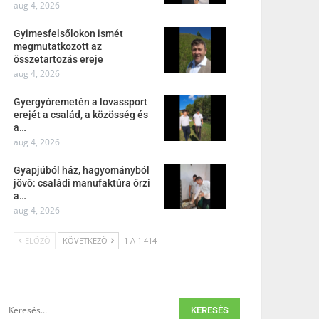
aug 4, 2026
Gyimesfelsőlokon ismét
megmutatkozott az
összetartozás ereje
aug 4, 2026
Gyergyóremetén a lovassport
erejét a család, a közösség és
a…
aug 4, 2026
Gyapjúból ház, hagyományból
jövő: családi manufaktúra őrzi
a…
aug 4, 2026
ELŐZŐ
KÖVETKEZŐ
1 A 1 414