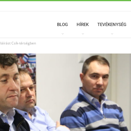
BLOG
HÍREK
TEVÉKENYSÉG
láírást Csík-térségben