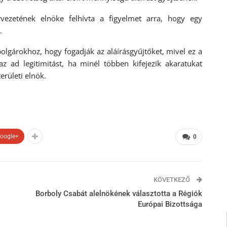
vezetének elnöke felhívta a figyelmet arra, hogy egy
.
polgárokhoz, hogy fogadják az aláírásgyűjtőket, mivel ez a
 ad legitimitást, ha minél többen kifejezik akaratukat
területi elnök.
oogle+
0
KÖVETKEZŐ
Borboly Csabát alelnökének választotta a Régiók
Európai Bizottsága