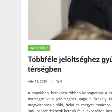
RMDSZ HÍREK
Többféle jelöltséghez gyű
térségben
febr 11, 2020
0
A napokban, hetekben többen kopogtatnak a csí
tisztségre való jelöltséghez vagy a Székely
megyeitanács-elnöki, helyi és megyei tanácsosi
indulni szándékozók keresik fel a lakosságot, hog