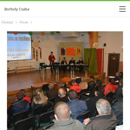
Borboly Csaba
Főoldal
Hírek