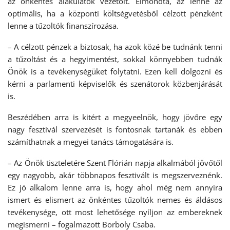
az önkéntes alakulatok vezetőit. Elmondta, az lenne az
optimális, ha a központi költségvetésből célzott pénzként
lenne a tűzoltók finanszírozása.
– A célzott pénzek a biztosak, ha azok közé be tudnánk tenni
a tűzoltást és a hegyimentést, sokkal könnyebben tudnák
Önök is a tevékenységüket folytatni. Ezen kell dolgozni és
kérni a parlamenti képviselők és szenátorok közbenjárását
is.
Beszédében arra is kitért a megyeelnök, hogy jövőre egy
nagy fesztivál szervezését is fontosnak tartanák és ebben
számíthatnak a megyei tanács támogatására is.
– Az Önök tiszteletére Szent Flórián napja alkalmából jövőtől
egy nagyobb, akár többnapos fesztivált is megszerveznénk.
Ez jó alkalom lenne arra is, hogy ahol még nem annyira
ismert és elismert az önkéntes tűzoltók nemes és áldásos
tevékenysége, ott most lehetősége nyíljon az embereknek
megismerni – fogalmazott Borboly Csaba.