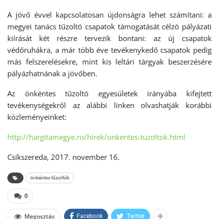
A jövő évvel kapcsolatosan újdonságra lehet számítani: a
megyei tanács tűzoltó csapatok támogatását célzó pályázati
kiírását két részre tervezik bontani: az új csapatok
védőruhákra, a már több éve tevékenykedő csapatok pedig
más felszerelésekre, mint kis leltári tárgyak beszerzésére
pályázhatnának a jövőben.
Az önkéntes tűzoltó egyesületek irányába kifejtett
tevékenységekről az alábbi linken olvashatják korábbi
közleményeinket:
http://hargitamegye.ro/hirek/onkentes-tuzoltok.html
Csíkszereda, 2017. november 16.
önkéntes tűzoltók
0
Megosztás
Facebook
Twitter