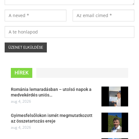
HÍREK
Románia lemaradásban – utolsó napok a
medvekérdés uniós…
aug 4, 2026
Gyimesfelsőlokon ismét megmutatkozott
az összetartozás ereje
aug 4, 2026