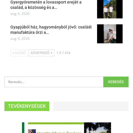
Gyergyóremetén a lovassport erejét a
család, a közösség és a…
aug 4, 2026
Gyapjúból ház, hagyományból jövő: családi
manufaktúra őrzi a…
aug 4, 2026
ELŐZŐ
KÖVETKEZŐ
1 A 1 414
TEVÉKENYSÉGEK