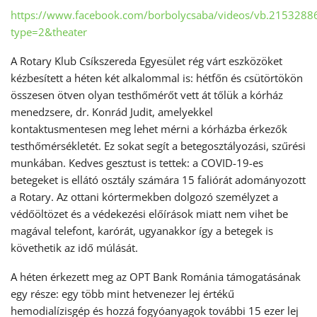
https://www.facebook.com/borbolycsaba/videos/vb.21532
type=2&theater
A Rotary Klub Csíkszereda Egyesület rég várt eszközöket
kézbesített a héten két alkalommal is: hétfőn és csütörtökön
összesen ötven olyan testhőmérőt vett át tőlük a kórház
menedzsere, dr. Konrád Judit, amelyekkel
kontaktusmentesen meg lehet mérni a kórházba érkezők
testhőmérsékletét. Ez sokat segít a betegosztályozási, szűrési
munkában. Kedves gesztust is tettek: a COVID-19-es
betegeket is ellátó osztály számára 15 faliórát adományozott
a Rotary. Az ottani kórtermekben dolgozó személyzet a
védőöltözet és a védekezési előírások miatt nem vihet be
magával telefont, karórát, ugyanakkor így a betegek is
követhetik az idő múlását.
A héten érkezett meg az OPT Bank Románia támogatásának
egy része: egy több mint hetvenezer lej értékű
hemodialízisgép és hozzá fogyóanyagok további 15 ezer lej