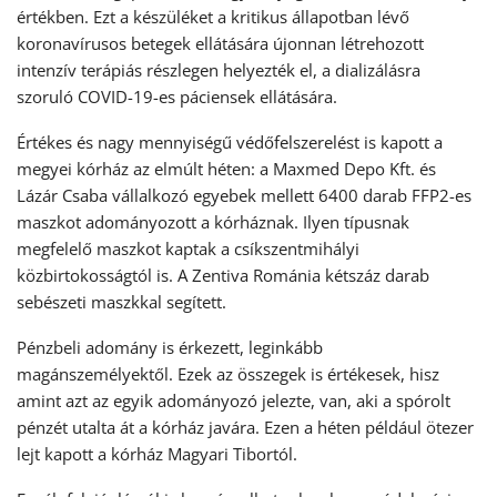
értékben. Ezt a készüléket a kritikus állapotban lévő
koronavírusos betegek ellátására újonnan létrehozott
intenzív terápiás részlegen helyezték el, a dializálásra
szoruló COVID-19-es páciensek ellátására.
Értékes és nagy mennyiségű védőfelszerelést is kapott a
megyei kórház az elmúlt héten: a Maxmed Depo Kft. és
Lázár Csaba vállalkozó egyebek mellett 6400 darab FFP2-es
maszkot adományozott a kórháznak. Ilyen típusnak
megfelelő maszkot kaptak a csíkszentmihályi
közbirtokosságtól is. A Zentiva Románia kétszáz darab
sebészeti maszkkal segített.
Pénzbeli adomány is érkezett, leginkább
magánszemélyektől. Ezek az összegek is értékesek, hisz
amint azt az egyik adományozó jelezte, van, aki a spórolt
pénzét utalta át a kórház javára. Ezen a héten például ötezer
lejt kapott a kórház Magyari Tibortól.