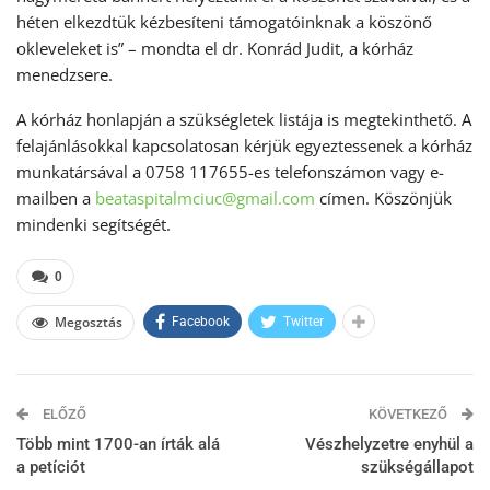
héten elkezdtük kézbesíteni támogatóinknak a köszönő
okleveleket is” – mondta el dr. Konrád Judit, a kórház
menedzsere.
A kórház honlapján a szükségletek listája is megtekinthető. A
felajánlásokkal kapcsolatosan kérjük egyeztessenek a kórház
munkatársával a 0758 117655-es telefonszámon vagy e-
mailben a
beataspitalmciuc@gmail.com
címen. Köszönjük
mindenki segítségét.
0
Megosztás
Facebook
Twitter
ELŐZŐ
KÖVETKEZŐ
Több mint 1700-an írták alá
Vészhelyzetre enyhül a
a petíciót
szükségállapot