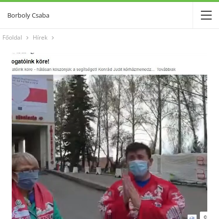
Borboly Csaba
Főoldal
Hírek