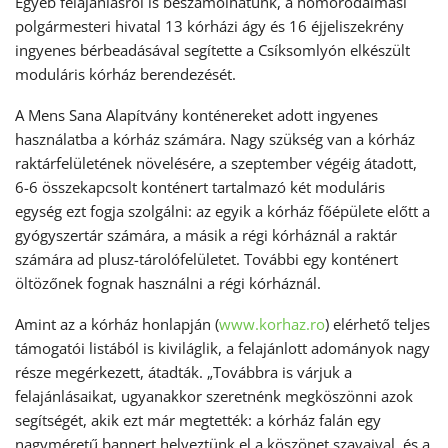
Egyéb felajánlásról is beszámolhatunk, a homoródalmási
polgármesteri hivatal 13 kórházi ágy és 16 éjjeliszekrény
ingyenes bérbeadásával segítette a Csíksomlyón elkészült
moduláris kórház berendezését.
A Mens Sana Alapítvány konténereket adott ingyenes
használatba a kórház számára. Nagy szükség van a kórház
raktárfelületének növelésére, a szeptember végéig átadott,
6-6 összekapcsolt konténert tartalmazó két moduláris
egység ezt fogja szolgálni: az egyik a kórház főépülete előtt a
gyógyszertár számára, a másik a régi kórháznál a raktár
számára ad plusz-tárolófelületet. További egy konténert
öltözőnek fognak használni a régi kórháznál.
Amint az a kórház honlapján (
www.korhaz.ro
) elérhető teljes
támogatói listából is kiviláglik, a felajánlott adományok nagy
része megérkezett, átadták. „Továbbra is várjuk a
felajánlásaikat, ugyanakkor szeretnénk megköszönni azok
segítségét, akik ezt már megtették: a kórház falán egy
nagyméretű bannert helyeztünk el a köszönet szavaival, és a