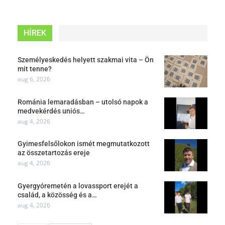
HÍREK
Személyeskedés helyett szakmai vita – Ön
mit tenne?
aug 6, 2026
Románia lemaradásban – utolsó napok a
medvekérdés uniós…
aug 4, 2026
Gyimesfelsőlokon ismét megmutatkozott
az összetartozás ereje
aug 4, 2026
Gyergyóremetén a lovassport erejét a
család, a közösség és a…
aug 4, 2026