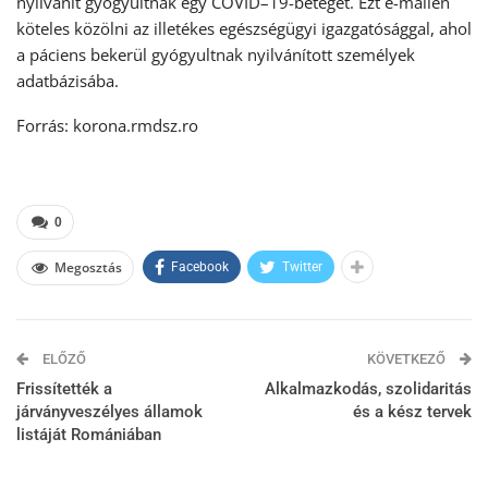
nyilvánít gyógyultnak egy COVID–19-beteget. Ezt e-mailen
köteles közölni az illetékes egészségügyi igazgatósággal, ahol
a páciens bekerül gyógyultnak nyilvánított személyek
adatbázisába.
Forrás: korona.rmdsz.ro
0
Megosztás
Facebook
Twitter
ELŐZŐ
KÖVETKEZŐ
Frissítették a
Alkalmazkodás, szolidaritás
járványveszélyes államok
és a kész tervek
listáját Romániában