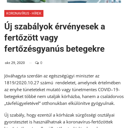
KORONAVÍRUS - HÍREK
Új szabályok érvényesek a
fertőzött vagy
fertőzésgyanús betegekre
okt 29, 2020
0
Jóváhagyta szerdán az egészségügyi miniszter az
1819/2020.10.27 számú rendeletet, amelynek értelmében
az enyhe tüneteteket mutató vagy tünetmentes COVID–19-
betegeket többé nem utalják kórházba, hanem a családorvos
„távfelügyeletével” otthonukban elkülönítve gyógyulnak.
Új szabály, hogy ezentúl a kórházak sürgősségi osztályai
gyorstesztet is használhatnak a koronavírus-fertőzöttek