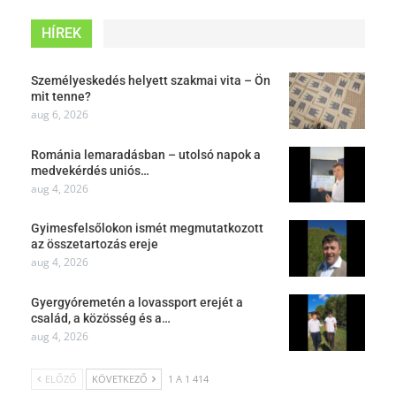
HÍREK
Személyeskedés helyett szakmai vita – Ön
mit tenne?
aug 6, 2026
Románia lemaradásban – utolsó napok a
medvekérdés uniós…
aug 4, 2026
Gyimesfelsőlokon ismét megmutatkozott
az összetartozás ereje
aug 4, 2026
Gyergyóremetén a lovassport erejét a
család, a közösség és a…
aug 4, 2026
ELŐZŐ
KÖVETKEZŐ
1 A 1 414