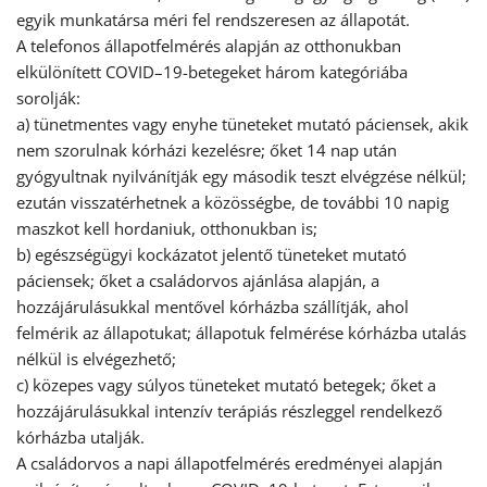
egyik munkatársa méri fel rendszeresen az állapotát.
A telefonos állapotfelmérés alapján az otthonukban
elkülönített COVID–19-betegeket három kategóriába
sorolják:
a) tünetmentes vagy enyhe tüneteket mutató páciensek, akik
nem szorulnak kórházi kezelésre; őket 14 nap után
gyógyultnak nyilvánítják egy második teszt elvégzése nélkül;
ezután visszatérhetnek a közösségbe, de további 10 napig
maszkot kell hordaniuk, otthonukban is;
b) egészségügyi kockázatot jelentő tüneteket mutató
páciensek; őket a családorvos ajánlása alapján, a
hozzájárulásukkal mentővel kórházba szállítják, ahol
felmérik az állapotukat; állapotuk felmérése kórházba utalás
nélkül is elvégezhető;
c) közepes vagy súlyos tüneteket mutató betegek; őket a
hozzájárulásukkal intenzív terápiás részleggel rendelkező
kórházba utalják.
A családorvos a napi állapotfelmérés eredményei alapján