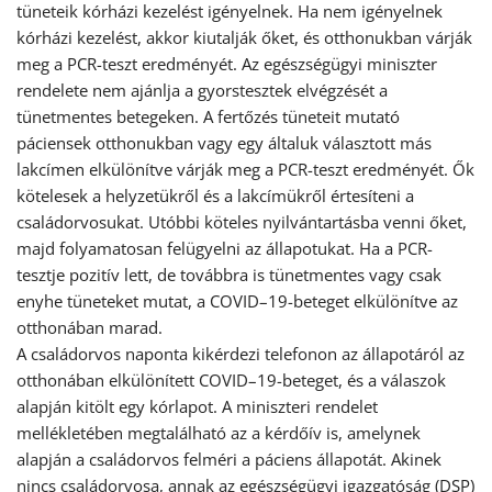
tüneteik kórházi kezelést igényelnek. Ha nem igényelnek
kórházi kezelést, akkor kiutalják őket, és otthonukban várják
meg a PCR-teszt eredményét. Az egészségügyi miniszter
rendelete nem ajánlja a gyorstesztek elvégzését a
tünetmentes betegeken. A fertőzés tüneteit mutató
páciensek otthonukban vagy egy általuk választott más
lakcímen elkülönítve várják meg a PCR-teszt eredményét. Ők
kötelesek a helyzetükről és a lakcímükről értesíteni a
családorvosukat. Utóbbi köteles nyilvántartásba venni őket,
majd folyamatosan felügyelni az állapotukat. Ha a PCR-
tesztje pozitív lett, de továbbra is tünetmentes vagy csak
enyhe tüneteket mutat, a COVID–19-beteget elkülönítve az
otthonában marad.
A családorvos naponta kikérdezi telefonon az állapotáról az
otthonában elkülönített COVID–19-beteget, és a válaszok
alapján kitölt egy kórlapot. A miniszteri rendelet
mellékletében megtalálható az a kérdőív is, amelynek
alapján a családorvos felméri a páciens állapotát. Akinek
nincs családorvosa, annak az egészségügyi igazgatóság (DSP)