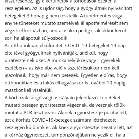
kiszűréséhez, így elkerülhetők a torlódások ezeken a
részlegeken. Az is újdonság, hogy a gyógyultnak nyilvánított
betegeket 3 hónapig nem tesztelik. A tünetmentes vagy
enyhe tüneteket mutató személyek állapotfelmérését sem
végzik el kórházban, beutalásukra pedig csak akkor kerül
sor, ha állapotuk súlyosbodik.
Az otthonukban elkülönített COVID–19-betegeket 14 nap
elteltével gyógyultnak nyilvánítják, anélkül, hogy
újratesztelnék őket. A munkahelyükre vagy – gyerekek
esetében – az iskolába való visszatérésükkor nem kell
igazolniuk, hogy már nem betegek. Egyetlen előírás, hogy
otthonukban és a lakás elhagyásakor is további 10 napig
maszkot kell viselniük.
A kórházak sürgősségi osztályain jelentkező, tüneteket
mutató betegen gyorstesztet végeznek, de vesznek tőlük
mintát a PCR-teszthez is. Akinek a gyorstesztje pozitív lett,
azt a kórház COVID–19-betegek számára létrehozott
részlegén különítik el. Akiknek a gyorstesztje negatív lett, azt
a kórház úgynevezett tamponzónájában helyezik el, ha a