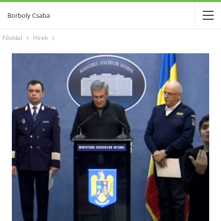
Borboly Csaba
Főoldal
Hírek