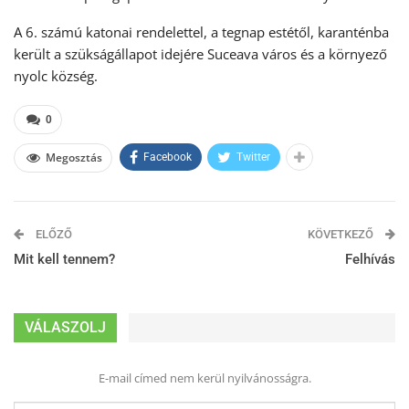
A 6. számú katonai rendelettel, a tegnap estétől, karanténba
került a szükságállapot idejére Suceava város és a környező
nyolc község.
0
Megosztás
Facebook
Twitter
ELŐZŐ
KÖVETKEZŐ
Mit kell tennem?
Felhívás
VÁLASZOLJ
E-mail címed nem kerül nyilvánosságra.