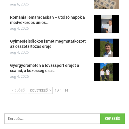
aug 6, 2026
Románia lemaradásban – utolsó napok a
medvekérdés uniós…
aug 4, 2026
Gyimesfelsőlokon ismét megmutatkozott
az összetartozás ereje
aug 4, 2026
Gyergyóremetén a lovassport erejét a
család, a közösség és a…
aug 4, 2026
ELŐZŐ
KÖVETKEZŐ
1 A 1 414