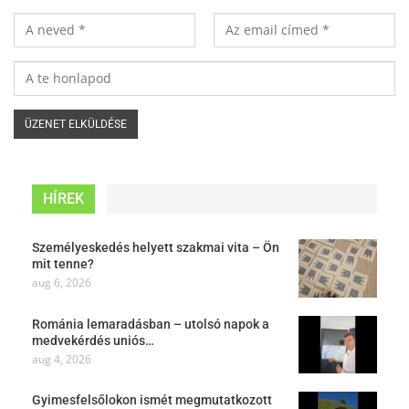
HÍREK
Személyeskedés helyett szakmai vita – Ön
mit tenne?
aug 6, 2026
Románia lemaradásban – utolsó napok a
medvekérdés uniós…
aug 4, 2026
Gyimesfelsőlokon ismét megmutatkozott