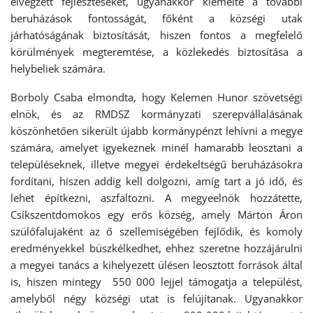
elvégzett fejlesztéseket, ugyanakkor kiemelte a további
beruházások fontosságát, főként a községi utak
járhatóságának biztosítását, hiszen fontos a megfelelő
körülmények megteremtése, a közlekedés biztosítása a
helybeliek számára.
Borboly Csaba elmondta, hogy Kelemen Hunor szövetségi
elnök, és az RMDSZ kormányzati szerepvállalásának
köszönhetően sikerült újabb kormánypénzt lehívni a megye
számára, amelyet igyekeznek minél hamarabb leosztani a
településeknek, illetve megyei érdekeltségű beruházásokra
fordítani, hiszen addig kell dolgozni, amíg tart a jó idő, és
lehet építkezni, aszfaltozni. A megyeelnök hozzátette,
Csíkszentdomokos egy erős község, amely Márton Áron
szülőfalujaként az ő szellemiségében fejlődik, és komoly
eredményekkel büszkélkedhet, ehhez szeretne hozzájárulni
a megyei tanács a kihelyezett ülésen leosztott források által
is, hiszen mintegy 550 000 lejjel támogatja a települést,
amelyből négy községi utat is felújítanak. Ugyanakkor