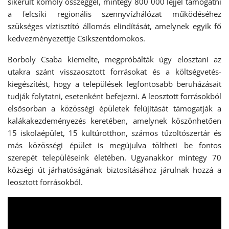
sikerült komoly összeggel, mintegy 800 000 lejjel támogatni
a felcsíki regionális szennyvízhálózat működéséhez
szükséges víztisztító állomás elindítását, amelynek egyik fő
kedvezményezettje Csíkszentdomokos.
Borboly Csaba kiemelte, megpróbálták úgy elosztani az
utakra szánt visszaosztott forrásokat és a költségvetés-
kiegészítést, hogy a települések legfontosabb beruházásait
tudják folytatni, esetenként befejezni. A leosztott forrásokból
elsősorban a közösségi épületek felújítását támogatják a
kalákakezdeményezés keretében, amelynek köszönhetően
15 iskolaépület, 15 kultúrotthon, számos tűzoltószertár és
más közösségi épület is megújulva töltheti be fontos
szerepét településeink életében. Ugyanakkor mintegy 70
községi út járhatóságának biztosításához járulnak hozzá a
leosztott forrásokból.