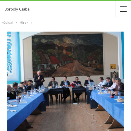
Borboly Csaba
Főoldal
Hírek