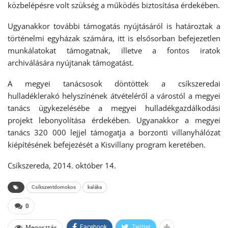
közbelépésre volt szükség a működés biztosítása érdekében.
Ugyanakkor további támogatás nyújtásáról is határoztak a
történelmi egyházak számára, itt is elsősorban befejezetlen
munkálatokat támogatnak, illetve a fontos iratok
archiválására nyújtanak támogatást.
A megyei tanácsosok döntöttek a csíkszeredai
hulladéklerakó helyszínének átvételéről a várostól a megyei
tanács ügykezelésébe a megyei hulladékgazdálkodási
projekt lebonyolítása érdekében. Ugyanakkor a megyei
tanács 320 000 lejjel támogatja a borzonti villanyhálózat
kiépítésének befejezését a Kisvillany program keretében.
Csíkszereda, 2014. október 14.
Csíkszentdomokos
kaláka
0
Megosztás
Facebook
Twitter