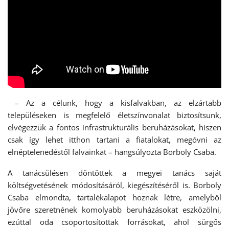
– Az a célunk, hogy a kisfalvakban, az elzártabb
településeken is megfelelő életszínvonalat biztosítsunk,
elvégezzük a fontos infrastrukturális beruházásokat, hiszen
csak így lehet itthon tartani a fiatalokat, megóvni az
elnéptelenedéstől falvainkat – hangsúlyozta Borboly Csaba.
A tanácsülésen döntöttek a megyei tanács saját
költségvetésének módosításáról, kiegészítéséről is. Borboly
Csaba elmondta, tartalékalapot hoznak létre, amelyből
jövőre szeretnének komolyabb beruházásokat eszközölni,
ezúttal oda csoportosítottak forrásokat, ahol sürgős