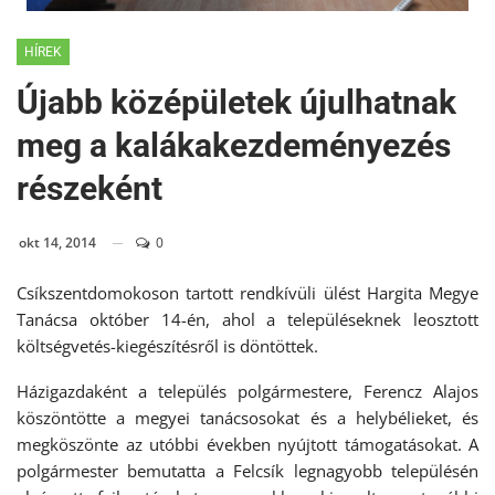
HÍREK
Újabb középületek újulhatnak
meg a kalákakezdeményezés
részeként
okt 14, 2014
0
Csíkszentdomokoson tartott rendkívüli ülést Hargita Megye
Tanácsa október 14-én, ahol a településeknek leosztott
költségvetés-kiegészítésről is döntöttek.
Házigazdaként a település polgármestere, Ferencz Alajos
köszöntötte a megyei tanácsosokat és a helybélieket, és
megköszönte az utóbbi években nyújtott támogatásokat. A
polgármester bemutatta a Felcsík legnagyobb településén