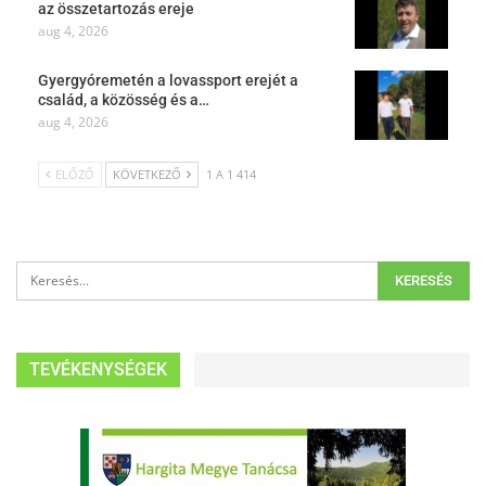
az összetartozás ereje
aug 4, 2026
Gyergyóremetén a lovassport erejét a
család, a közösség és a…
aug 4, 2026
ELŐZŐ
KÖVETKEZŐ
1 A 1 414
TEVÉKENYSÉGEK