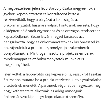
A megbeszélésen jelen lévő Borboly Csaba megyeelnök a
gyakori kapcsolattartást és konzultációt kérte a
résztvevőktől, hogy a pályázat a lakosság és az
önkormányzatok hasznára váljon. Fontosnak nevezte, hogy
a kiépített hálózatok egymáshoz és az országos rendszerhez
kapcsolódjanak. Becze István megyei tanácsos azt
hangsúlyozta, hogy az önkormányzatoknak kis önrésszel kell
hozzájárulniuk a projekthez, amelyet jó szakemberek
bonyolítanak le. Mint fogalmazott, a projekt az emberek
mindennapjait és az önkormányzatok munkáját is
megkönnyítheti.
Jelen voltak a lebonyolító cég képviselői is, részükről Fazakas
Zsuzsanna mutatta be a projekt részleteit, illetve gyakorlatba
ültetésének menetét. A partnerek végül abban egyeztek meg,
hogy kéthetente találkoznak, és addig mindegyik
önkormányzat kijelöl egy kapcsolattartó személyt.