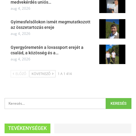
medvekérdés uniós…
aug 4, 2026
Gyimesfelsőlokon ismét megmutatkozott
az összetartozás ereje
aug 4, 2026
Gyergyóremetén a lovassport erejét a
család, a közösség és a…
aug 4, 2026
ELŐZŐ
KÖVETKEZŐ
1 A 1 414
TEVÉKENYSÉGEK