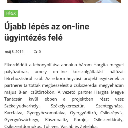
HÍREK
Újabb lépés az on-line
ügyintézés felé
máj 8, 2014
0
Elkezdődött a lebonyolítása annak a három Hargita megyei
pályázatnak, amely on-line közszolgáltatási hálózat
létrehozásáról szól. Az e-kormányzási projekt egyikének a
partnerei tartottak megbeszélést a csíkszeredai megyeházán
május 8-án, csütörtökön. A vezető partner Hargita Megye
Tanácsán kívül ebben a projektben részt vesz
Székelyudvarhely, Székelykeresztúr, Szentegyháza,
Karcfalva, Gyergyócsomafalva, Gyergyóditró, Csíkszépvíz,
Gyergyószárhegy, Kászonaltíz, Parajd, Csíkszentkirály,
Csíkszentdomokos, Tölgyes, Vasláb és Zetelaka.