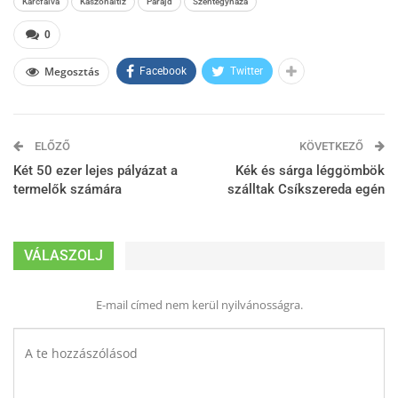
Karcfalva
Kászonaltíz
Parajd
Szentegyháza
0
Megosztás
Facebook
Twitter
ELŐZŐ
KÖVETKEZŐ
Két 50 ezer lejes pályázat a
Kék és sárga léggömbök
termelők számára
szálltak Csíkszereda egén
VÁLASZOLJ
E-mail címed nem kerül nyilvánosságra.