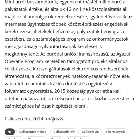
Mint arról beszámoltunk, egyenként másfél millió euró a
pályázatok értéke, és általuk 12 on-line közszolgáltatás áll
majd az állampolgárok rendelkezésére, így lehetővé válik az
internetes ügyintézés többek között építkezési engedélyek
kérelmezése, illetékek befizetése, pályázatok benyújtása
esetében, és a számítógépes program az önkormányzatok
mezőgazdasági nyilvántartásának kezelését is
megkönnyítené. Az európai uniós finanszírozású, az Ágazati
Operatív Program keretében támogatott projekt általános
célkitűzése a közszolgáltatások elektronikus rendszerének
létrehozása, a közintézmények hatékonyságának növelése,
valamint az adminisztrációs döntési és ügyintézési
folyamatok gyorsítása. 2015 közepéig gyakorlatba kell
ültetni a pályázatot, ami elsősorban az eszközbeszerzést és a
számítógépes hálózat kiépítését jelenti.
Csíkszereda, 2014. május 8.
Csíkszentdomokos
Csíkszentkirály
Csíkszépvíz
e-kormányzás