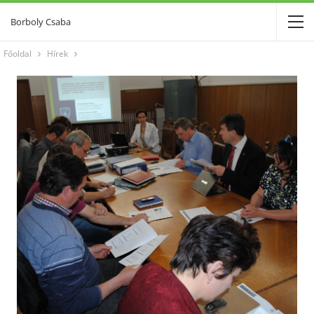
Borboly Csaba
Főoldal
Hírek