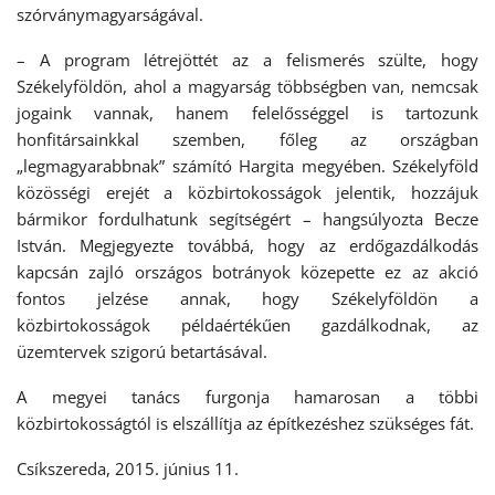
szórványmagyarságával.
– A program létrejöttét az a felismerés szülte, hogy
Székelyföldön, ahol a magyarság többségben van, nemcsak
jogaink vannak, hanem felelősséggel is tartozunk
honfitársainkkal szemben, főleg az országban
„legmagyarabbnak” számító Hargita megyében. Székelyföld
közösségi erejét a közbirtokosságok jelentik, hozzájuk
bármikor fordulhatunk segítségért – hangsúlyozta Becze
István. Megjegyezte továbbá, hogy az erdőgazdálkodás
kapcsán zajló országos botrányok közepette ez az akció
fontos jelzése annak, hogy Székelyföldön a
közbirtokosságok példaértékűen gazdálkodnak, az
üzemtervek szigorú betartásával.
A megyei tanács furgonja hamarosan a többi
közbirtokosságtól is elszállítja az építkezéshez szükséges fát.
Csíkszereda, 2015. június 11.