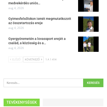
medvekérdés uniós…
aug 4, 2026
Gyimesfelsőlokon ismét megmutatkozott
az összetartozás ereje
aug 4, 2026
Gyergyóremetén a lovassport erejét a
család, a közösség és a…
aug 4, 2026
ELŐZŐ
KÖVETKEZŐ
1 A 1 414
TEVÉKENYSÉGEK