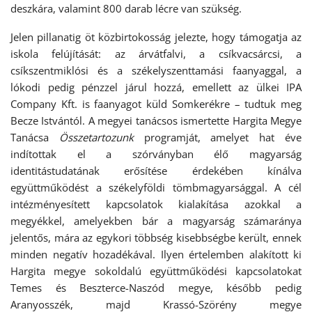
deszkára, valamint 800 darab lécre van szükség.
Jelen pillanatig öt közbirtokosság jelezte, hogy támogatja az
iskola felújítását: az árvátfalvi, a csíkvacsárcsi, a
csíkszentmiklósi és a székelyszenttamási faanyaggal, a
lókodi pedig pénzzel járul hozzá, emellett az ülkei IPA
Company Kft. is faanyagot küld Somkerékre – tudtuk meg
Becze Istvántól. A megyei tanácsos ismertette Hargita Megye
Tanácsa
Összetartozunk
programját, amelyet hat éve
indítottak el a szórványban élő magyarság
identitástudatának erősítése érdekében kínálva
együttműködést a székelyföldi tömbmagyarsággal. A cél
intézményesített kapcsolatok kialakítása azokkal a
megyékkel, amelyekben bár a magyarság számaránya
jelentős, mára az egykori többség kisebbségbe került, ennek
minden negatív hozadékával. Ilyen értelemben alakított ki
Hargita megye sokoldalú együttműködési kapcsolatokat
Temes és Beszterce-Naszód megye, később pedig
Aranyosszék, majd Krassó-Szörény megye