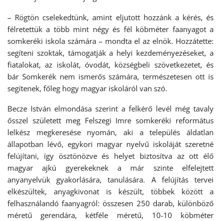
– Rögtön cselekedtünk, amint eljutott hozzánk a kérés, és
félretettük a több mint négy és fél köbméter faanyagot a
somkeréki iskola számára – mondta el az elnök. Hozzátette:
segíteni szoktak, támogatják a helyi kezdeményezéseket, a
fiatalokat, az iskolát, óvodát, községbeli szövetkezetet, és
bár Somkerék nem ismerős számára, természetesen ott is
segítenek, főleg hogy magyar iskoláról van szó.
Becze István elmondása szerint a felkérő levél még tavaly
ősszel született meg Felszegi Imre somkeréki református
lelkész megkeresése nyomán, aki a település áldatlan
állapotban lévő, egykori magyar nyelvű iskoláját szeretné
felújítani, így ösztönözve és helyet biztosítva az ott élő
magyar ajkú gyerekeknek a már szinte elfelejtett
anyanyelvük gyakorlására, tanulására. A felújítás tervei
elkészültek, anyagkivonat is készült, többek között a
felhasználandó faanyagról: összesen 250 darab, különböző
méretű gerendára, kétféle méretű, 10-10 köbméter