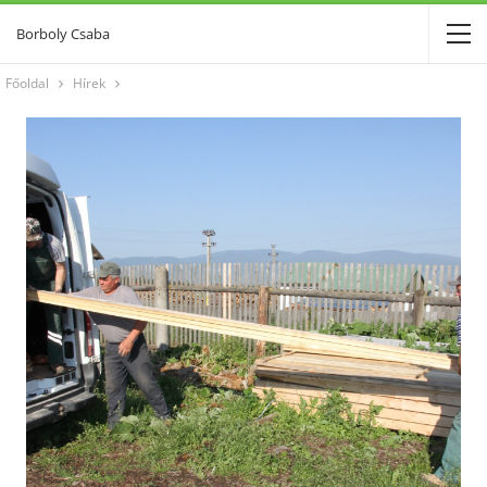
Borboly Csaba
Főoldal
Hírek