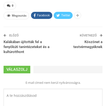
0
Megosztás
Facebook
Twitter
ELŐZŐ
KÖVETKEZŐ
Kalákában újították fel a
Köszönet a
fenyőkúti tanintézeteket és a
testvérmegyéknek
kultúrotthont
VÁLASZOLJ
E-mail címed nem kerül nyilvánosságra.