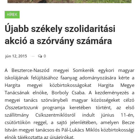
HÍREK
Újabb székely szolidaritási
akció a szórvány számára
jún 12, 2015
0
A Beszterce-Naszód megyei Somkerék egykori magyar
iskolájának felújításához faanyag adományozására kérte a
Hargita megyei közbirtokosságokat Hargita Megye
Tanácsának elnöke, Borboly Csaba. A kezdeményezés a
megyei tanács szórványbeli magyar közösségeket célzó
Összetartozunk
programja keretében történt, az első
szállítmány Csíkszentmiklósról indult június 11-én,
csütörtökön reggel, a sajtó jelenlétében, amelyen Becze
István megyei tanácsos és Pál-Lukács Miklós közbirtokossági
elnök tájékoztatta az újságírókat.