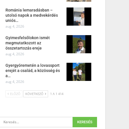
Románia lemaradásban –
utolsó napok a medvekérdés
uniós…
aug 4, 2026
Gyimesfelsőlokon ismét
megmutatkozott az
összetartozás ereje
aug 4, 2026
Gyergyóremetén a lovassport
erejét a család, a közösség és
a…
aug 4, 2026
ELŐZŐ
KÖVETKEZŐ
1 A 1 414