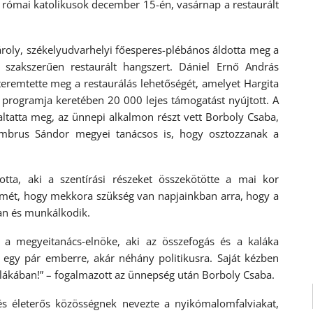
 római katolikusok december 15-én, vasárnap a restaurált
roly, székelyudvarhelyi főesperes-plébános áldotta meg a
l szakszerűen restaurált hangszert. Dániel Ernő András
eremtette meg a restaurálás lehetőségét, amelyet Hargita
 programja keretében 20 000 lejes támogatást nyújtott. A
laltatta meg, az ünnepi alkalmon részt vett Borboly Csaba,
mbrus Sándor megyei tanácsos is, hogy osztozzanak a
otta, aki a szentírási részeket összekötötte a mai kor
elmét, hogy mekkora szükség van napjainkban arra, hogy a
an és munkálkodik.
ja a megyeitanács-elnöke, aki az összefogás és a kaláka
 egy pár emberre, akár néhány politikusra. Saját kézben
alákában!” – fogalmazott az ünnepség után Borboly Csaba.
s életerős közösségnek nevezte a nyikómalomfalviakat,