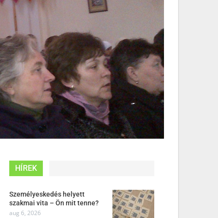
HÍREK
Személyeskedés helyett
szakmai vita – Ön mit tenne?
aug 6, 2026