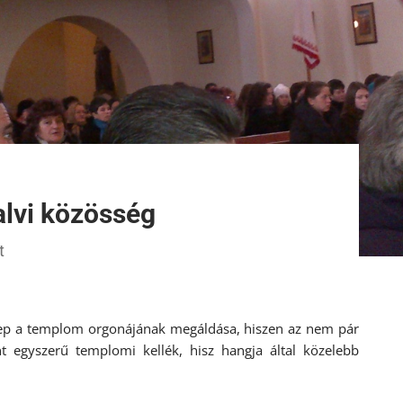
lvi közösség
t
ep a templom orgonájának megáldása, hiszen az nem pár
t egyszerű templomi kellék, hisz hangja által közelebb