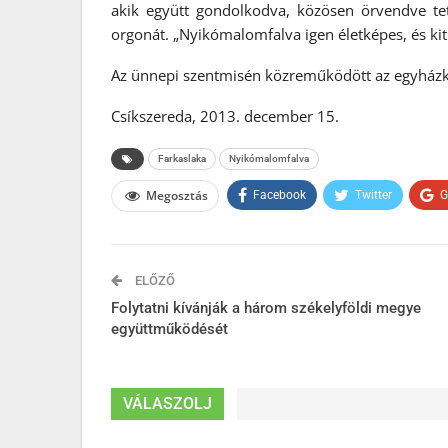
akik együtt gondolkodva, közösen örvendve tett
orgonát. „Nyikómalomfalva igen életképes, és kitű
Az ünnepi szentmisén közreműködött az egyházkö
Csíkszereda, 2013. december 15.
Farkaslaka
Nyikómalomfalva
Megosztás
Facebook
Twitter
G
ELŐZŐ
Folytatni kívánják a három székelyföldi megye
együttműködését
VÁLASZOLJ