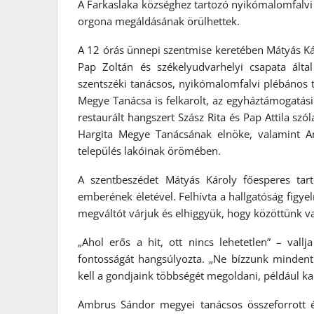
A Farkaslaka községhez tartozó nyikómalomfalvi
orgona megáldásának örülhettek.
A 12 órás ünnepi szentmise keretében Mátyás Ká
Pap Zoltán és székelyudvarhelyi csapata álta
szentszéki tanácsos, nyikómalomfalvi plébános t
Megye Tanácsa is felkarolt, az egyháztámogatási
restaurált hangszert Szász Rita és Pap Attila szó
Hargita Megye Tanácsának elnöke, valamint A
település lakóinak örömében.
A szentbeszédet Mátyás Károly főesperes tart
emberének életével. Felhívta a hallgatóság figy
megváltót várjuk és elhiggyük, hogy közöttünk v
„Ahol erős a hit, ott nincs lehetetlen” – vall
fontosságát hangsúlyozta. „Ne bízzunk mindent
kell a gondjaink többségét megoldani, például k
Ambrus Sándor megyei tanácsos összeforrott é