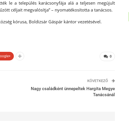
ék le a település karácsonyfája alá a teljesen megújult
zött céljait megvalósítja” – nyomatékosította a tanácsos.
zség kórusa, Boldizsár Gáspár kántor vezetésével.
oogle+
0
KÖVETKEZŐ
Nagy családként ünnepeltek Hargita Megye
Tanácsánál