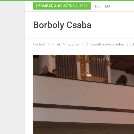
RO
EN
SZOMBAT, AUGUSZTUS 8, 2026
Borboly Csaba
Főoldal
Hírek
Egyház
Ünnepelt a nyikómalomfalvi