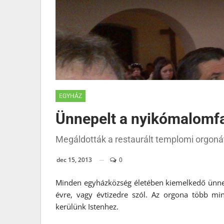
EGYHÁZ
Ünnepelt a nyikómalomfa
Megáldották a restaurált templomi orgoná
dec 15, 2013
0
Minden egyházközség életében kiemelkedő ünn
évre, vagy évtizedre szól. Az orgona több min
kerülünk Istenhez.