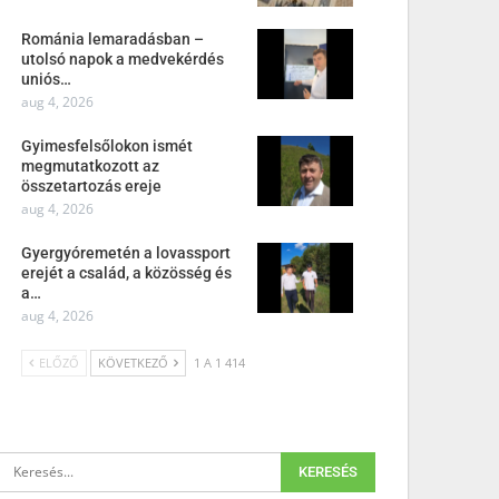
Románia lemaradásban –
utolsó napok a medvekérdés
uniós…
aug 4, 2026
Gyimesfelsőlokon ismét
megmutatkozott az
összetartozás ereje
aug 4, 2026
Gyergyóremetén a lovassport
erejét a család, a közösség és
a…
aug 4, 2026
ELŐZŐ
KÖVETKEZŐ
1 A 1 414