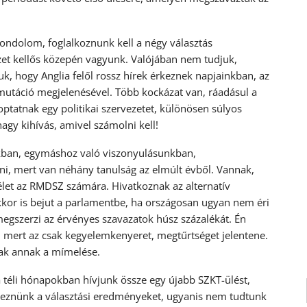
ondolom, foglalkoznunk kell a négy választás
yzet kellős közepén vagyunk. Valójában nem tudjuk,
uk, hogy Anglia felől rossz hírek érkeznek napjainkban, az
smutáció megjelenésével. Több kockázat van, ráadásul a
ptatnak egy politikai szervezetet, különösen súlyos
gy kihívás, amivel számolni kell!
inkban, egymáshoz való viszonyulásunkban,
ni, mert van néhány tanulság az elmúlt évből. Vannak,
 élet az RMDSZ számára. Hivatkoznak az alternatív
akkor is bejut a parlamentbe, ha országosan ugyan nem éri
megszerzi az érvényes szavazatok húsz százalékát. Én
t, mert az csak kegyelemkenyeret, megtűrtséget jelentene.
sak annak a mímelése.
téli hónapokban hívjunk össze egy újabb SZKT-ülést,
emeznünk a választási eredményeket, ugyanis nem tudtunk