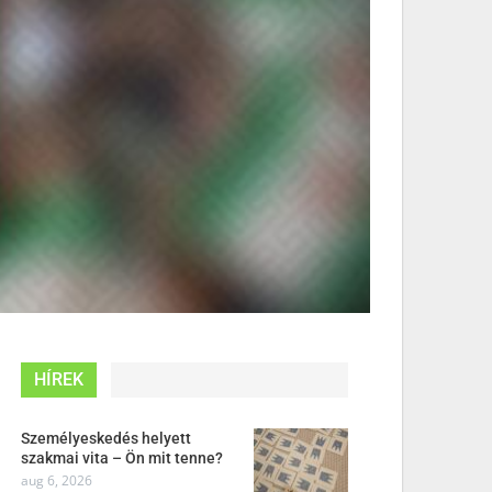
HÍREK
Személyeskedés helyett
szakmai vita – Ön mit tenne?
aug 6, 2026