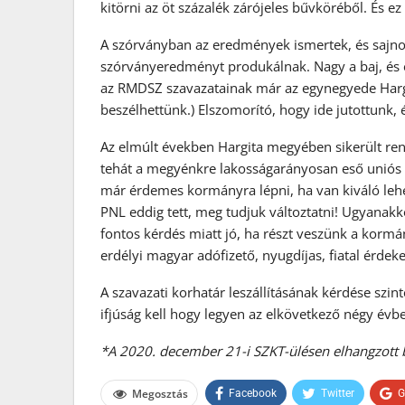
kitörni az öt százalék zárójeles bűvköréből. És ez 
A szórványban az eredmények ismertek, és sajnos
szórványeredményt produkálnak. Nagy a baj, és e
az RMDSZ szavazatainak már az egynegyede Harg
beszélhettünk.) Elszomorító, hogy ide jutottunk, 
Az elmúlt években Hargita megyében sikerült rendb
tehát a megyénkre lakosságarányosan eső uniós f
már érdemes kormányra lépni, ha van kiváló lehet
PNL eddig tett, meg tudjuk változtatni! Ugyanakko
fontos kérdés miatt jó, ha részt veszünk a kormán
erdélyi magyar adófizető, nyugdíjas, fiatal érdeke
A szavazati korhatár leszállításának kérdése szi
ifjúság kell hogy legyen az elkövetkező négy é
*
A
2020. december 21-i SZKT-ülésen elhangzott b
Megosztás
Facebook
Twitter
G