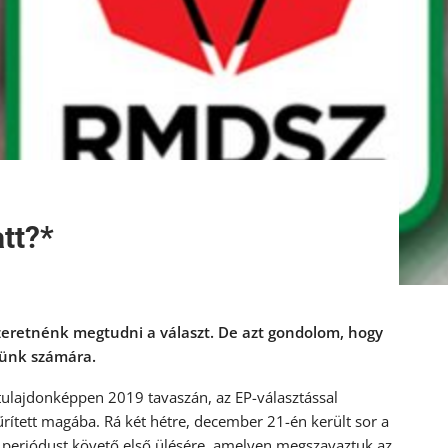
att?*
zeretnénk megtudni a választ. De azt gondolom, hogy
günk számára.
tulajdonképpen 2019 tavaszán, az EP-választással
sűrített magába. Rá két hétre, december 21-én került sor a
a periódust követő első ülésére, amelyen megszavaztuk az