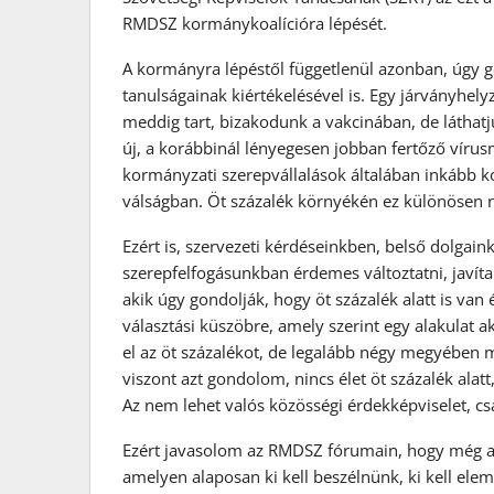
RMDSZ kormánykoalícióra lépését.
A kormányra lépéstől függetlenül azonban, úgy g
tanulságainak kiértékelésével is. Egy járványhel
meddig tart, bizakodunk a vakcinában, de láthatj
új, a korábbinál lényegesen jobban fertőző víru
kormányzati szerepvállalások általában inkább ko
válságban. Öt százalék környékén ez különösen na
Ezért is, szervezeti kérdéseinkben, belső dolga
szerepfelfogásunkban érdemes változtatni, javíta
akik úgy gondolják, hogy öt százalék alatt is van
választási küszöbre, amely szerint egy alakulat 
el az öt százalékot, de legalább négy megyében 
viszont azt gondolom, nincs élet öt százalék alat
Az nem lehet valós közösségi érdekképviselet, c
Ezért javasolom az RMDSZ fórumain, hogy még a 
amelyen alaposan ki kell beszélnünk, ki kell el