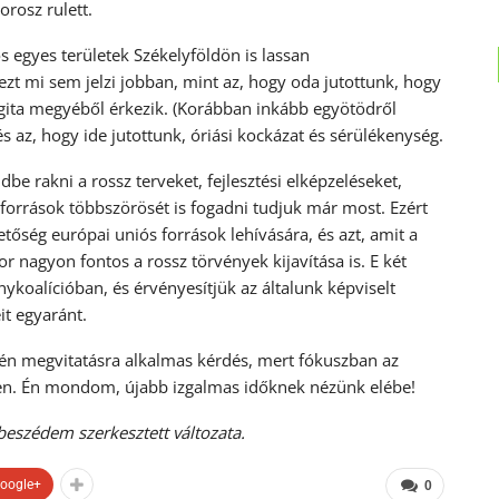
orosz rulett.
 egyes területek Székelyföldön is lassan
zt mi sem jelzi jobban, mint az, hogy oda jutottunk, hogy
ita megyéből érkezik. (Korábban inkább egyötödről
és az, hogy ide jutottunk, óriási kockázat és sérülékenység.
e rakni a rossz terveket, fejlesztési elképzeléseket,
orrások többszörösét is fogadni tudjuk már most. Ezért
őség európai uniós források lehívására, és azt, amit a
r nagyon fontos a rossz törvények kijavítása is. E két
ykoalícióban, és érvényesítjük az általunk képviselt
it egyaránt.
ntén megvitatásra alkalmas kérdés, mert fókuszban az
vben. Én mondom, újabb izgalmas időknek nézünk elébe!
eszédem szerkesztett változata.
oogle+
0