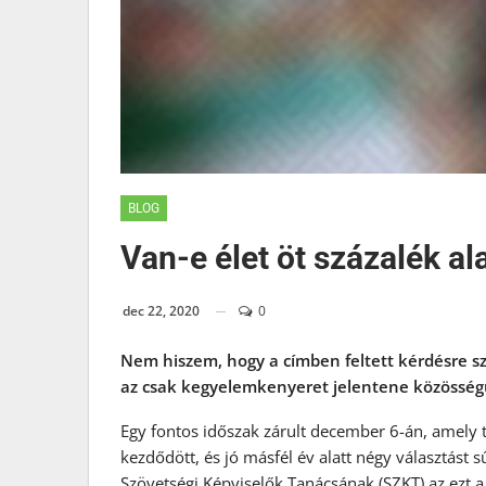
BLOG
Van-e élet öt százalék al
dec 22, 2020
0
Nem hiszem, hogy a címben feltett kérdésre s
az csak kegyelemkenyeret jelentene közössé
Egy fontos időszak zárult december 6-án, amely 
kezdődött, és jó másfél év alatt négy választást 
Szövetségi Képviselők Tanácsának (SZKT) az ezt 