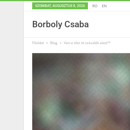
RO
EN
SZOMBAT, AUGUSZTUS 8, 2026
Borboly Csaba
Főoldal
Blog
Van-e élet öt százalék alatt?*