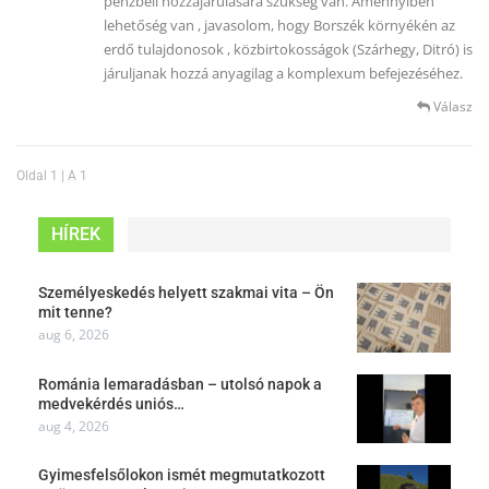
pénzbeli hozzájárulására szükség van. Amennyiben
lehetőség van , javasolom, hogy Borszék környékén az
erdő tulajdonosok , közbirtokosságok (Szárhegy, Ditró) is
járuljanak hozzá anyagilag a komplexum befejezéséhez.
Válasz
Oldal 1 | A 1
HÍREK
Személyeskedés helyett szakmai vita – Ön
mit tenne?
aug 6, 2026
Románia lemaradásban – utolsó napok a
medvekérdés uniós…
aug 4, 2026
Gyimesfelsőlokon ismét megmutatkozott