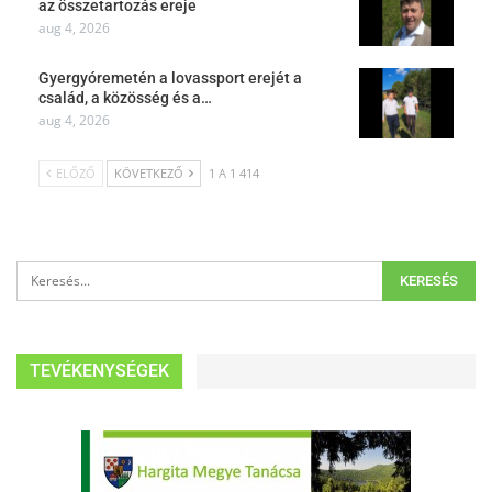
az összetartozás ereje
aug 4, 2026
Gyergyóremetén a lovassport erejét a
család, a közösség és a…
aug 4, 2026
ELŐZŐ
KÖVETKEZŐ
1 A 1 414
TEVÉKENYSÉGEK