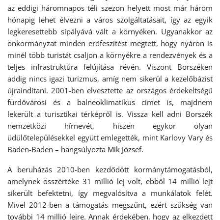
az eddigi háromnapos téli szezon helyett most már három
hónapig lehet élvezni a város szolgáltatásait, így az egyik
legkeresettebb sípályává vált a környéken. Ugyanakkor az
önkormányzat minden erőfeszítést megtett, hogy nyáron is
minél több turistát csaljon a környékre a rendezvények és a
teljes infrastruktúra felújítása révén. Viszont Borszéken
addig nincs igazi turizmus, amíg nem sikerül a kezelőbázist
újraindítani. 2001-ben elvesztette az országos érdekeltségű
fürdővárosi és a balneoklimatikus címet is, majdnem
lekerült a turisztikai térképről is. Vissza kell adni Borszék
nemzetközi hírnevét, hiszen egykor olyan
üdülőtelepülésekkel együtt emlegették, mint Karlovy Vary és
Baden-Baden – hangsúlyozta Mik József.
A beruházás 2010-ben kezdődött kormánytámogatásból,
amelynek összértéke 31 millió lej volt, ebből 14 millió lejt
sikerült befektetni, így megvalósítva a munkálatok felét.
Mivel 2012-ben a támogatás megszűnt, ezért szükség van
további 14 millió lejre. Annak érdekében, hogy az elkezdett