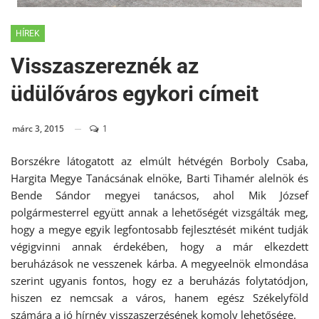
HÍREK
Visszaszereznék az
üdülőváros egykori címeit
márc 3, 2015
1
Borszékre látogatott az elmúlt hétvégén Borboly Csaba,
Hargita Megye Tanácsának elnöke, Barti Tihamér alelnök és
Bende Sándor megyei tanácsos, ahol Mik József
polgármesterrel együtt annak a lehetőségét vizsgálták meg,
hogy a megye egyik legfontosabb fejlesztését miként tudják
végigvinni annak érdekében, hogy a már elkezdett
beruházások ne vesszenek kárba. A megyeelnök elmondása
szerint ugyanis fontos, hogy ez a beruházás folytatódjon,
hiszen ez nemcsak a város, hanem egész Székelyföld
számára a jó hírnév visszaszerzésének komoly lehetősége.