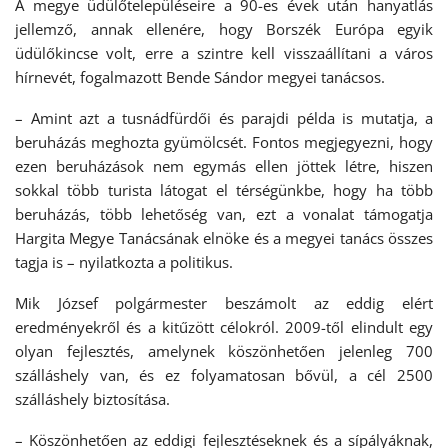
A megye üdülőtelepüléseire a 90-es évek után hanyatlás
jellemző, annak ellenére, hogy Borszék Európa egyik
üdülőkincse volt, erre a szintre kell visszaállítani a város
hírnevét, fogalmazott Bende Sándor megyei tanácsos.
– Amint azt a tusnádfürdői és parajdi példa is mutatja, a
beruházás meghozta gyümölcsét. Fontos megjegyezni, hogy
ezen beruházások nem egymás ellen jöttek létre, hiszen
sokkal több turista látogat el térségünkbe, hogy ha több
beruházás, több lehetőség van, ezt a vonalat támogatja
Hargita Megye Tanácsának elnöke és a megyei tanács összes
tagja is – nyilatkozta a politikus.
Mik József polgármester beszámolt az eddig elért
eredményekről és a kitűzött célokról. 2009-től elindult egy
olyan fejlesztés, amelynek köszönhetően jelenleg 700
szálláshely van, és ez folyamatosan bővül, a cél 2500
szálláshely biztosítása.
– Köszönhetően az eddigi fejlesztéseknek és a sípályáknak,