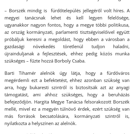
– Borszék mindig is fürdőtelepülés jellegéről volt híres. A
megyei tanácsnak lehet és kell legyen felelősége,
ugyanakkor nagyon fontos, hogy a megye többi politikusa,
az ország kormányzati, parlamenti tisztségviselőivel együtt
próbáljuk keresni a megoldást, hogy ebben a városban a
gazdasági növekedés töretlenül tudjon haladni,
újrainduljanak a fejlesztések, ehhez pedig közös munka
szükséges – fűzte hozzá Borboly Csaba.
Barti Tihamér alelnök úgy látja, hogy a fürdőváros
megérdemli ezt a befektetést, ehhez azonban szükség van
arra, hogy bukaresti szintről is biztosítsák azt az anyagi
támogatást, ami ahhoz szükséges, hogy a beruházás
befejeződjön. Hargita Megye Tanácsa felsorakozott Borszék
mellé, mivel ez a megyén túlnövő érdek, ezért szükség van
más források becsatolására, kormányzati szintről is,
nyilatkozta a helyszínen az alelnök.