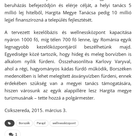
beruházás befejeződjön és elérje célját, a helyi tanács 5
millió lej hitelből, Hargita Megye Tanácsa pedig 10 millió
lejjel finanszírozná a település fejlesztését.
A tervezett kezelőbázis és wellnessközpont kapacitása
nyáron 1000 fő, míg télen 700 fő lenne, így Románia egyik
legnagyobb kezelőközpontjáról beszélhetünk majd.
Egyedisége közé tartozik, hogy hideg és meleg borvízben is
alkalom nyílik fürdeni. Összehasonlítva Karlovy Varyval,
ahol a régi, hagyományos kádas fürdő működik, Borszéken
medencében is lehet melegített ásványvízben fürdeni, ennek
érdekében szükség van a megyei tanács támogatására,
hiszen városunk az egyik alappillére lesz Hargita megye
turizmusának – tette hozzá a polgármester.
Csíkszereda, 2015. március 3.
Borszék
Parajd
wellnessközpont
1