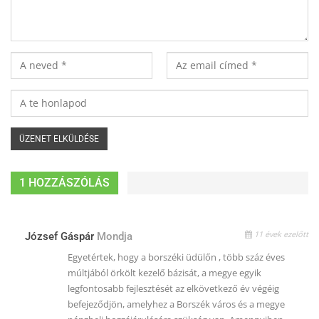
1 HOZZÁSZÓLÁS
11 évek ezelőtt
József Gáspár
Mondja
Egyetértek, hogy a borszéki üdülőn , több száz éves
múltjából örkölt kezelő bázisát, a megye egyik
legfontosabb fejlesztését az elkövetkező év végéig
befejeződjön, amelyhez a Borszék város és a megye