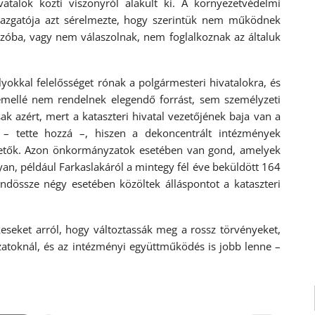
atalok közti viszonyról alakult ki. A környezetvédelmi
 igazgatója azt sérelmezte, hogy szerintük nem működnek
szóba, vagy nem válaszolnak, nem foglalkoznak az általuk
yokkal felelősséget rónak a polgármesteri hivatalokra, és
emellé nem rendelnek elegendő forrást, sem személyzeti
k azért, mert a kataszteri hivatal vezetőjének baja van a
i – tette hozzá –, hiszen a dekoncentrált intézmények
zetők. Azon önkormányzatok esetében van gond, amelyek
an, például Farkaslakáról a mintegy fél éve beküldött 164
ndössze négy esetében közöltek álláspontot a kataszteri
eseket arról, hogy változtassák meg a rossz törvényeket,
toknál, és az intézményi együttműködés is jobb lenne –