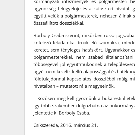
kormányzati intézmények és polgármesteri hiv
ügynökség felügyelője és a kataszteri hivatal
együtt velük a polgármesterek, nehezen állnak 
összeállított dossziékkal.
Borboly Csaba szerint, miközben rossz jogszabál
kötelező feladatokat írnak elő számukra, mind
keretet, sem tényleges hatáskört. Ugyanakkor csa
polgármesterekkel, nem szabad általánosítan
többségével jól együttműködnek a településve
ügyét nem kezelik kellő alapossággal és hatékony
földtulajdonnal kapcsolatos dossziéból máig mi
hivatalban – mutatott rá a megyeelnök.
– Közösen meg kell győznünk a bukaresti illeték
így több szakember dolgozhatna az önkormányza
jelentette ki Borboly Csaba.
Csíkszereda, 2016. március 21.