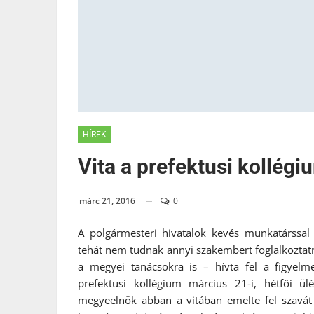
HÍREK
Vita a prefektusi kollégi
márc 21, 2016
0
A polgármesteri hivatalok kevés munkatárssal 
tehát nem tudnak annyi szakembert foglalkoztatni
a megyei tanácsokra is – hívta fel a figyel
prefektusi kollégium március 21-i, hétfői ü
megyeelnök abban a vitában emelte fel szavá