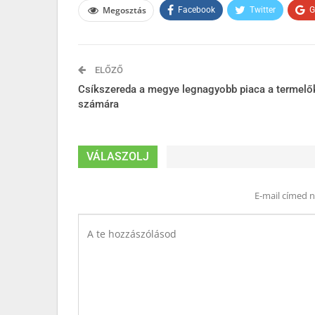
Megosztás
Facebook
Twitter
G
ELŐZŐ
Csíkszereda a megye legnagyobb piaca a termelő
számára
VÁLASZOLJ
E-mail címed 