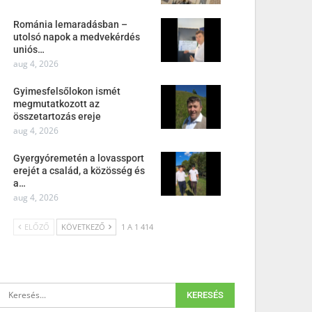
Románia lemaradásban –
utolsó napok a medvekérdés
uniós…
aug 4, 2026
Gyimesfelsőlokon ismét
megmutatkozott az
összetartozás ereje
aug 4, 2026
Gyergyóremetén a lovassport
erejét a család, a közösség és
a…
aug 4, 2026
ELŐZŐ
KÖVETKEZŐ
1 A 1 414