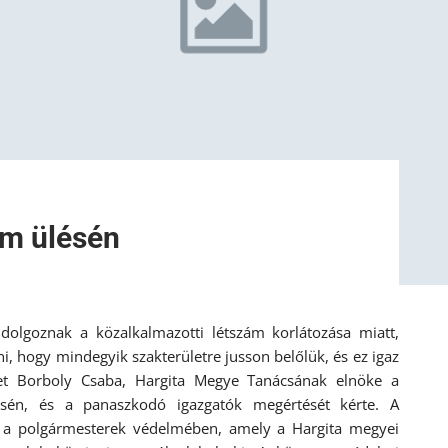
um ülésén
dolgoznak a közalkalmazotti létszám korlátozása miatt,
, hogy mindegyik szakterületre jusson belőlük, és ez igaz
met Borboly Csaba, Hargita Megye Tanácsának elnöke a
lésén, és a panaszkodó igazgatók megértését kérte. A
t a polgármesterek védelmében, amely a Hargita megyei