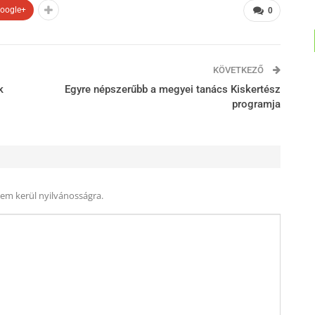
oogle+
0
KÖVETKEZŐ
k
Egyre népszerűbb a megyei tanács Kiskertész
programja
nem kerül nyilvánosságra.