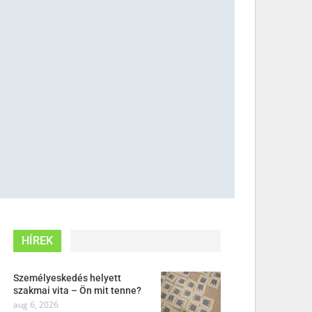
HÍREK
Személyeskedés helyett
szakmai vita – Ön mit tenne?
aug 6, 2026