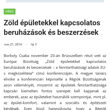
HÍREK
Zöld épületekkel kapcsolatos
beruházások és beszerzések
nov 21, 2014
0
Borboly Csaba november 20-án Brüsszelben részt vett az
Európai Bizottság „Zöld épületekkel kapcsolatos
beruházások és beszerzések – a fenntarthatósági adatok EU-
s megközelítése” című konferenciáján. A megyei tanács
elnöke a konferencián képviselte a Régiók Bizottságának
azon véleményét, miszerint az épületek fenntarthatósága
kapcsán kiemelten fontos szerepet kell kapjanak az
emberek, azaz az épületeket használók szempontjai, mint pl.
az épület-komfort, valamint a szociális és építészeti
kérdések. Ezen kívül hangsúlyozta, hogy a Régiók