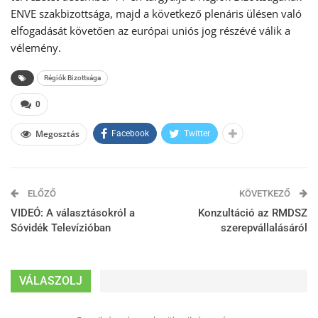
ENVE szakbizottsága, majd a következő plenáris ülésen való
elfogadását követően az európai uniós jog részévé válik a
vélemény.
Régiók Bizottsága
0
Megosztás
Facebook
Twitter
ELŐZŐ
KÖVETKEZŐ
VIDEÓ: A választásokról a
Konzultáció az RMDSZ
Sóvidék Televízióban
szerepvállalásáról
VÁLASZOLJ