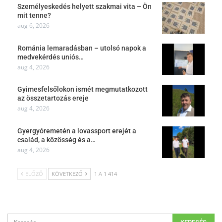
Személyeskedés helyett szakmai vita – Ön
mit tenne?
aug 6, 2026
Románia lemaradásban – utolsó napok a
medvekérdés uniós…
aug 4, 2026
Gyimesfelsőlokon ismét megmutatkozott
az összetartozás ereje
aug 4, 2026
Gyergyóremetén a lovassport erejét a
család, a közösség és a…
aug 4, 2026
ELŐZŐ
KÖVETKEZŐ
1 A 1 414