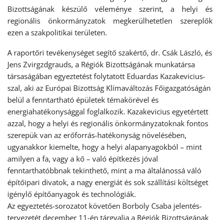
Bizottságának készülő véleménye szerint, a helyi és
regionális önkormányzatok megkerülhetetlen szereplők
ezen a szakpolitikai területen.
A raportőri tevékenységet segítő szakértő, dr. Csák László, és
Jens Zvirgzdgrauds, a Régiók Bizottságának munkatársa
társaságában egyeztetést folytatott Eduardas Kazakevicius-
szal, aki az Európai Bizottság Klímaváltozás Főigazgatóságán
belül a fenntartható épületek témakörével és
energiahatékonysággal foglalkozik. Kazakevicius egyetértett
azzal, hogy a helyi és regionális önkormányzatoknak fontos
szerepük van az erőforrás-hatékonyság növelésében,
ugyanakkor kiemelte, hogy a helyi alapanyagokból – mint
amilyen a fa, vagy a kő – való építkezés jóval
fenntarthatóbbnak tekinthető, mint a ma általánossá váló
építőipari divatok, a nagy energiát és sok szállítási költséget
igénylő építőanyagok és technológiák.
Az egyeztetés-sorozatot követően Borboly Csaba jelentés-
tervezetét december 11-én tárgyalja a Régiók Bizottságának