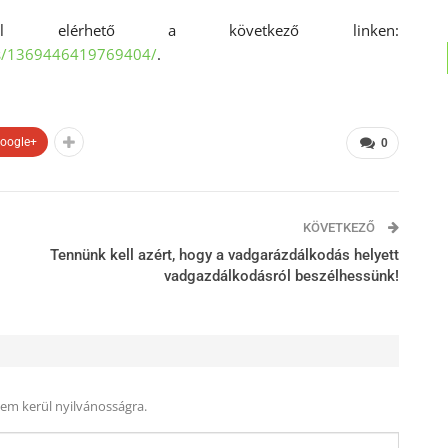
tel elérhető a következő linken:
os/1369446419769404/
.
oogle+
0
KÖVETKEZŐ
Tennünk kell azért, hogy a vadgarázdálkodás helyett
vadgazdálkodásról beszélhessünk!
nem kerül nyilvánosságra.