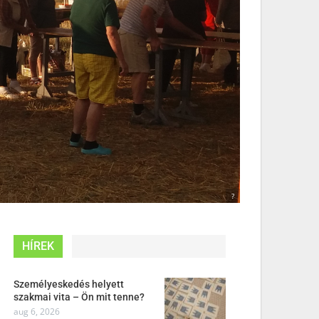
?
HÍREK
Személyeskedés helyett
szakmai vita – Ön mit tenne?
aug 6, 2026