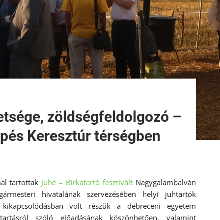
tsége, zöldségfeldolgozó –
épés Keresztúr térségben
al tartottak
Juhé – Birkatartó fesztivált
Nagygalambalván
rmesteri hivatalának szervezésében helyi juhtartók
s kikapcsolódásban volt részük a debreceni egyetem
tartásról szóló előadásának köszönhetően, valamint