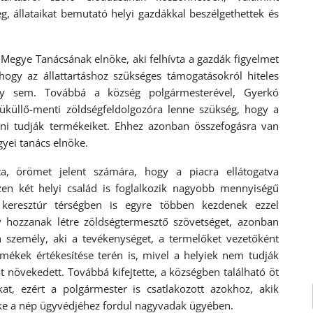
 állataikat bemutató helyi gazdákkal beszélgethettek és
 Megye Tanácsának elnöke, aki felhívta a gazdák figyelmet
ogy az állattartáshoz szükséges támogatásokról hiteles
agy sem. Továbbá a község polgármesterével, Gyerkó
 Küküllő-menti zöldségfeldolgozóra lenne szükség, hogy a
eni tudják termékeiket. Ehhez azonban összefogásra van
gyei tanács elnöke.
a, örömet jelent számára, hogy a piacra ellátogatva
szen két helyi család is foglalkozik nagyobb mennyiségű
el keresztúr térségben is egyre többen kezdenek ezzel
gy hozzanak létre zöldségtermesztő szövetséget, azonban
 személy, aki a tevékenységet, a termelőket vezetőként
mékek értékesítése terén is, mivel a helyiek nem tudják
t növekedett. Továbbá kifejtette, a községben található öt
t, ezért a polgármester is csatlakozott azokhoz, akik
öke a nép ügyvédjéhez fordul nagyvadak ügyében.