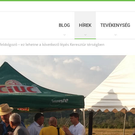
BLOG
HÍREK
TEVÉKENYSÉG
eldolgozó – ez lehetne a következő lépés Keresztúr térségben