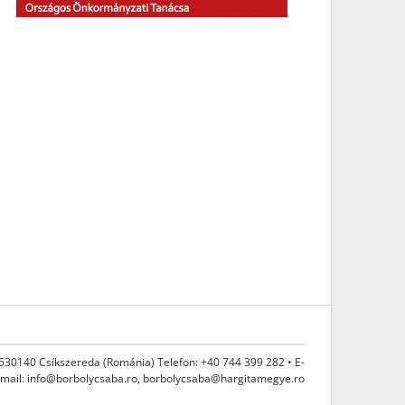
 530140 Csíkszereda (Románia) Telefon: +40 744 399 282 • E-
mail:
info@borbolycsaba.ro
,
borbolycsaba@hargitamegye.ro