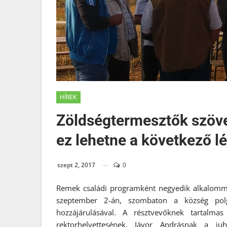
HÍREK
Zöldségtermesztők szöve
ez lehetne a következő l
szept 2, 2017
0
Remek családi programként negyedik alkalomm
szeptember 2-án, szombaton a község polgá
hozzájárulásával. A résztvevőknek tartalma
rektorhelyettesének, Jávor Andrásnak a juh