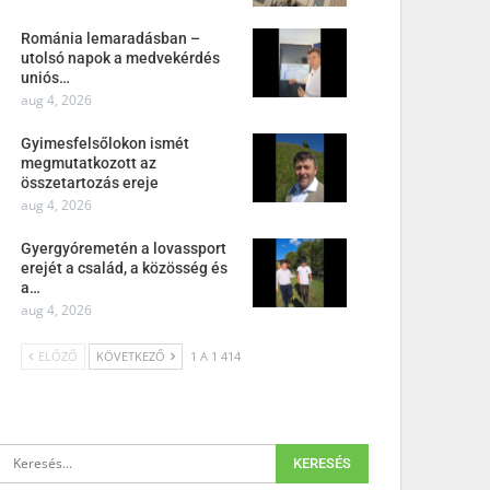
Románia lemaradásban –
utolsó napok a medvekérdés
uniós…
aug 4, 2026
Gyimesfelsőlokon ismét
megmutatkozott az
összetartozás ereje
aug 4, 2026
Gyergyóremetén a lovassport
erejét a család, a közösség és
a…
aug 4, 2026
ELŐZŐ
KÖVETKEZŐ
1 A 1 414