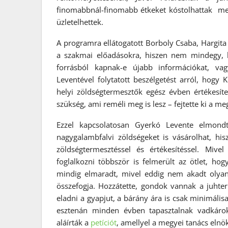
finomabbnál-finomabb étkeket kóstolhattak meg,
üzletelhettek.
A programra ellátogatott Borboly Csaba, Hargita
a szakmai előadásokra, hiszen nem mindegy, h
forrásból kapnak-e újabb információkat, v
Leventével folytatott beszélgetést arról, hogy
helyi zöldségtermesztők egész évben értékesít
szükség, ami reméli meg is lesz – fejtette ki a me
Ezzel kapcsolatosan Gyerkó Levente elmondt
nagygalambfalvi zöldségeket is vásárolhat, hi
zöldségtermesztéssel és értékesítéssel. Miv
foglalkozni többször is felmerült az ötlet, ho
mindig elmaradt, mivel eddig nem akadt olyan
összefogja. Hozzátette, gondok vannak a juhter
eladni a gyapjut, a bárány ára is csak minimálisa
esztenán minden évben tapasztalnak vadkároka
aláírták a
petíciót
, amellyel a megyei tanács eln