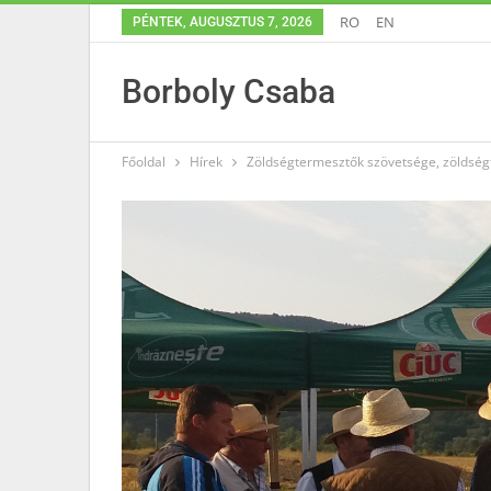
RO
EN
PÉNTEK, AUGUSZTUS 7, 2026
Borboly Csaba
Főoldal
Hírek
Zöldségtermesztők szövetsége, zöldségf