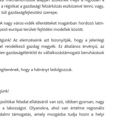
a régiókat a gazdasági felzárkózás eszközeivé tenni, vagy,
túli gazdaságfejlesztési szerepe.
 A nagy város-vidék ellentéteket magánban hordozó latin-
ező európai területi fejlődési modellek között.
günk! Az elemzéseink azt bizonyítják, hogy a jelenlegi
kel rendelkező gazdag megyék. Ez általános érvényű, az
zően gazdaságélénkítő és vállalkozástámogató beruházások
gítenének, hogy a hátrányt ledolgozzuk.
günk!
olitikai feladat ellátásáról van szó, időben gyorsan, nagy
ia a lakosságot. Olyanokra, ahol van értelme regionális
sadalmi támogatás, amely mozgásba tudja hozni a helyi