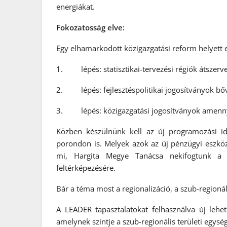
energiákat.
Fokozatosság elve:
Egy elhamarkodott közigazgatási reform helyett e
1. lépés: statisztikai-tervezési régiók átszerv
2. lépés: fejlesztéspolitikai jogosítványok bőv
3. lépés: közigazgatási jogosítványok amennyi
Közben készülnünk kell az új programozási id
porondon is. Melyek azok az új pénzügyi eszköz
mi, Hargita Megye Tanácsa nekifogtunk a meg
feltérképezésére.
Bár a téma most a regionalizáció, a szub-regionál
A LEADER tapasztalatokat felhasználva új lehetős
amelynek szintje a szub-regionális területi egysé