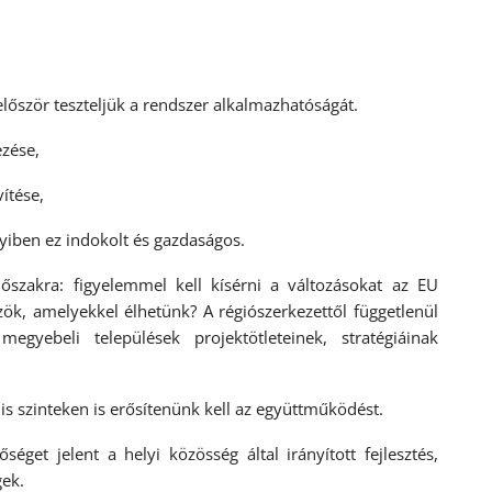
lőször teszteljük a rendszer alkalmazhatóságát.
ezése,
ítése,
ben ez indokolt és gazdaságos.
őszakra: figyelemmel kell kísérni a változásokat az EU
ök, amelyekkel élhetünk? A régiószerkezettől függetlenül
yebeli települések projektötleteinek, stratégiáinak
is szinteken is erősítenünk kell az együttműködést.
éget jelent a helyi közösség által irányított fejlesztés,
gek.