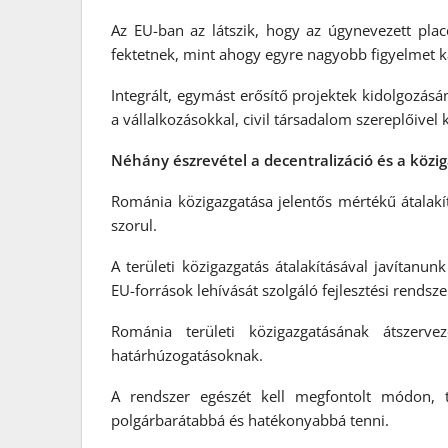
Az EU-ban az látszik, hogy az úgynevezett plac
fektetnek, mint ahogy egyre nagyobb figyelmet ka
Integrált, egymást erősítő projektek kidolgozá
a vállalkozásokkal, civil társadalom szereplőivel k
Néhány észrevétel a decentralizáció és a közi
Románia közigazgatása jelentős mértékű átalakít
szorul.
A területi közigazgatás átalakításával javítanun
EU-források lehívását szolgáló fejlesztési rendsze
Románia területi közigazgatásának átszerve
határhúzogatásoknak.
A rendszer egészét kell megfontolt módon, 
polgárbarátabbá és hatékonyabbá tenni.