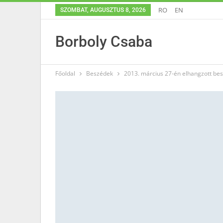
RO
EN
SZOMBAT, AUGUSZTUS 8, 2026
Borboly Csaba
Főoldal
Beszédek
2013. március 27-én elhangzott be