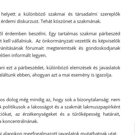
helyett a különböző szakmai és társadalmi szereplők
os érdemi diskurzust. Tehát köszönet a szakmának.
ről érdemben beszélni. Egy tartalmas szakmai párbeszéd
 kell vállalniuk. Az önkormányzati vezetők és képviselők
ilvánításának fórumait megteremtsék és gondoskodjanak
elően informált legyen.
ani ezt a párbeszédet, különböző elemzések és javaslatok
aláltunk ebben, ahogyan azt a mai esemény is igazolja.
ztos dolog még mindig az, hogy sok a bizonytalanság: nem
A politikusok a lakosságot és a szakmát lakmuszpapírként
ciókat, az érzékenységeket és a tűrőképesség határait,
ra koncentrálnának.
i alapokon megfogalmazott javaslatok mutathatnak utat.