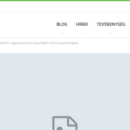
BLOG
HÍREK
TEVÉKENYSÉG
széd A regionalizáció küszöbén című workshopon