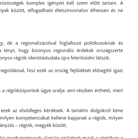
közösségek komplex igényeit kell szem előtt tartani. A
nyek között, elfogadható életszínvonalon élhessen és ne
, de a regionalizációval foglalkozó politikusoknak és
 tényt, hogy bizonyos regionális érdekek országszerte
onyos régiók identitástudata újra felerősödni látszik.
goldással, hisz ezek az ország fejlődését elősegítő igazi
s a régióközpontok ügye uralja: ami részben érthető, mert
ezek az elsődleges kérdések. A tartalmi dolgokról kéne
 milyen kompetenciákat kellene kapjanak a régiók, milyen
nyzás – régiók, megyék között.
zási mechanizmusok alapján születnek majd a régióban a