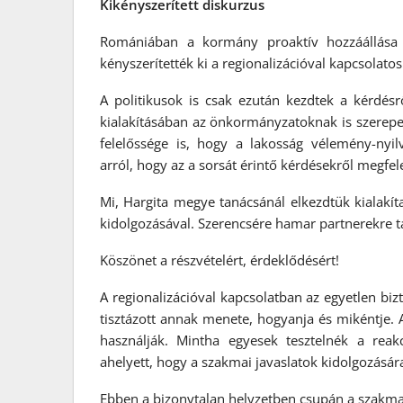
Kikényszerített diskurzus
Romániában a kormány proaktív hozzáállása 
kényszerítették ki a regionalizációval kapcsolat
A politikusok is csak ezután kezdtek a kérdés
kialakításában az önkormányzatoknak is szerepet
felelőssége is, hogy a lakosság vélemény-ny
arról, hogy az a sorsát érintő kérdésekről megfel
Mi, Hargita megye tanácsánál elkezdtük kialakít
kidolgozásával. Szerencsére hamar partnerekre t
Köszönet a részvételért, érdeklődésért!
A regionalizációval kapcsolatban az egyetlen bi
tisztázott annak menete, hogyanja és mikéntje. 
használják. Mintha egyesek tesztelnék a reak
ahelyett, hogy a szakmai javaslatok kidolgozásá
Ebben a bizonytalan helyzetben csupán a szakma