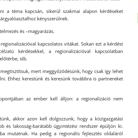
tani a téma kapcsán, sikerül szakmai alapon kérdéseket
 tárgyalóasztalhoz kényszerülnek.
rtelmezés és –magyarázás.
regionalizációval kapcsolatos vitákat. Sokan ezt a kérdést
élzatú kérdésekkel, a regionalizációval kapcsolatban
előtérbe, stb.
 megtisztítsuk, mert meggyőződésünk, hogy csak így lehet
ni. Ehhez kerestünk és keresünk továbbra is partnereket
ppontjában az ember kell álljon: a regionalizáció nem
ítünk, akkor azon kell dolgozzunk, hogy a közigazgatási
b és lakosság-barátabb ügyintézési rendszer épüljön ki.
ba mutatnak. Ha pedig a regionális fejlesztés oldaláról