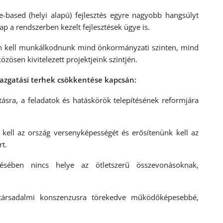
e-based (helyi alapú) fejlesztés egyre nagyobb hangsúlyt
p a rendszerben kezelt fejlesztések ügye is.
sán kell munkálkodnunk mind önkormányzati szinten, mind
özösen kivitelezett projektjeink szintjén.
gazgatási terhek csökkentése kapcsán:
ásra, a feladatok és hatáskörök telepítésének reformjára
k kell az ország versenyképességét és erősítenünk kell az
rt.
zésében nincs helye az ötletszerű összevonásoknak,
társadalmi konszenzusra törekedve működőképesebbé,