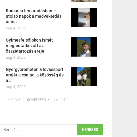
Románia lemaradásban –
utolsó napok a medvekérdés
uniós…
aug 4, 2026
Gyimesfelsőlokon ismét
megmutatkozott az
összetartozás ereje
aug 4, 2026
Gyergyóremetén a lovassport
erejét a család, a közösség és
a…
aug 4, 2026
ELŐZŐ
KÖVETKEZŐ
1 A 1 414