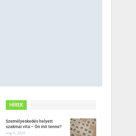
HÍREK
Személyeskedés helyett
szakmai vita – Ön mit tenne?
aug 6, 2026