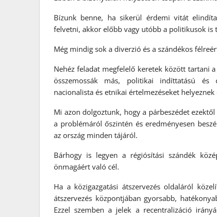
Bízunk benne, ha sikerül érdemi vitát elindí
felvetni, akkor előbb vagy utóbb a politikusok is
Még mindig sok a diverzió és a szándékos félreé
Nehéz feladat megfelelő keretek között tartani a 
összemossák más, politikai indíttatású és c
nacionalista és etnikai értelmezéseket helyeznek 
Mi azon dolgoztunk, hogy a párbeszédet ezektől
a problémáról őszintén és eredményesen beszél
az ország minden tájáról.
Bárhogy is legyen a régiósítási szándék közé
önmagáért való cél.
Ha a közigazgatási átszervezés oldaláról közel
átszervezés központjában gyorsabb, hatékonyab
Ezzel szemben a jelek a recentralizáció irányá