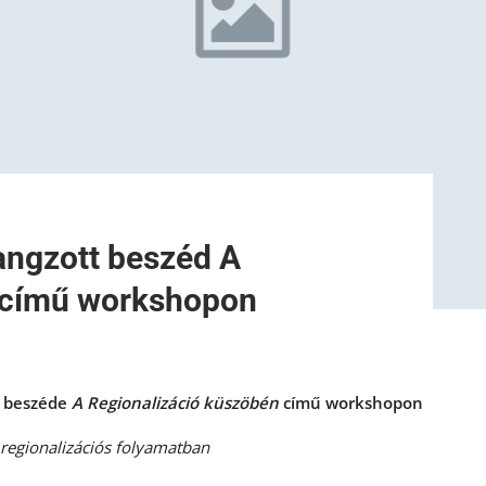
angzott beszéd A
n című workshopon
t beszéde
A Regionalizáció küszöbén
című workshopon
 regionalizációs folyamatban