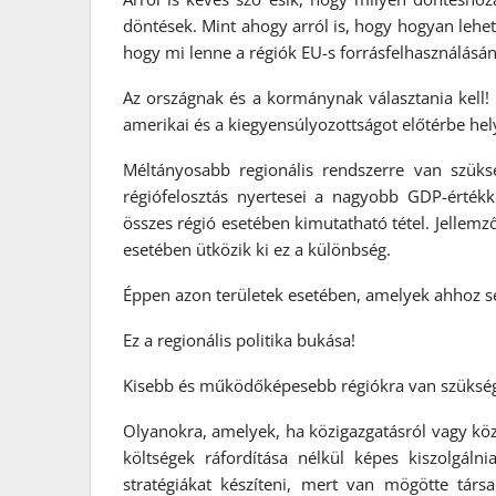
döntések. Mint ahogy arról is, hogy hogyan lehet 
hogy mi lenne a régiók EU-s forrásfelhasználásán 
Az országnak és a kormánynak választania kell!
amerikai és a kiegyensúlyozottságot előtérbe hely
Méltányosabb regionális rendszerre van szüksé
régiófelosztás nyertesei a nagyobb GDP-érték
összes régió esetében kimutatható tétel. Jellem
esetében ütközik ki ez a különbség.
Éppen azon területek esetében, amelyek ahhoz se
Ez a regionális politika bukása!
Kisebb és működőképesebb régiókra van szüksé
Olyanokra, amelyek, ha közigazgatásról vagy közp
költségek ráfordítása nélkül képes kiszolgáln
stratégiákat készíteni, mert van mögötte tár