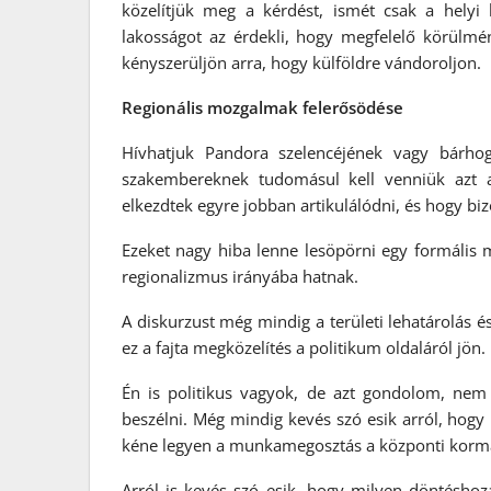
közelítjük meg a kérdést, ismét csak a helyi 
lakosságot az érdekli, hogy megfelelő körülmé
kényszerüljön arra, hogy külföldre vándoroljon.
Regionális mozgalmak felerősödése
Hívhatjuk Pandora szelencéjének vagy bárhogy
szakembereknek tudomásul kell venniük azt a
elkezdtek egyre jobban artikulálódni, és hogy biz
Ezeket nagy hiba lenne lesöpörni egy formális me
regionalizmus irányába hatnak.
A diskurzust még mindig a területi lehatárolás é
ez a fajta megközelítés a politikum oldaláról jön.
Én is politikus vagyok, de azt gondolom, nem 
beszélni. Még mindig kevés szó esik arról, hogy
kéne legyen a munkamegosztás a központi kormá
Arról is kevés szó esik, hogy milyen döntésho