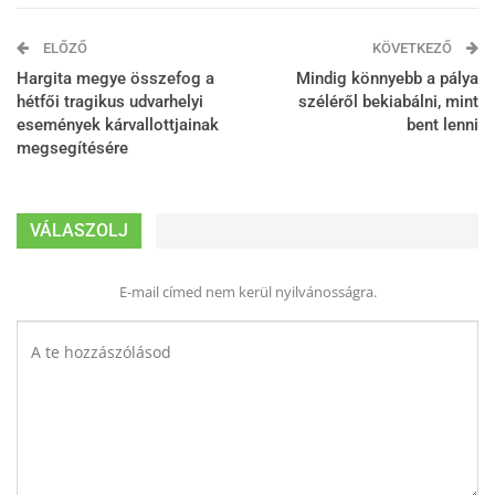
ELŐZŐ
KÖVETKEZŐ
Hargita megye összefog a
Mindig könnyebb a pálya
hétfői tragikus udvarhelyi
széléről bekiabálni, mint
események kárvallottjainak
bent lenni
megsegítésére
VÁLASZOLJ
E-mail címed nem kerül nyilvánosságra.