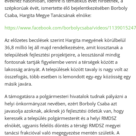
évekhez hasonlóan, idénre is tematikus évet hirdetnek, a
szépkorúak évét, ismertette élő bejelentkezésében Borboly
Csaba, Hargita Megye Tanácsának elnöke:
https://www.facebook.com/borbolycsaba/videos/113901524
Az előzetes becslések szerint Hargita megyének körülbelül
36,8 millió lej áll majd rendelkezésére, amit kiosztanak a
települések fejlesztési projektjeire, a leosztásnál mindig
fontosnak tartják figyelembe venni a térségek között a
lakosság arányát. A települések között tavaly is nagy volt az
összefogás, több esetben is lemondott egy-egy közösség egy
másik javára.
A támogatásra a polgármesteri hivatalok tudnak pályázni a
helyi önkormányzat nevében, ezért Borboly Csaba azt
javasolja azoknak, akiknek jó fejlesztési ötletük van, hogy
keressék a település polgármesterét és a helyi RMDSZ
elnökét, ugyanis felelős döntés a térségi RMDSZ megyei
tanácsi frakcióval való megegyezése mentén születik. A