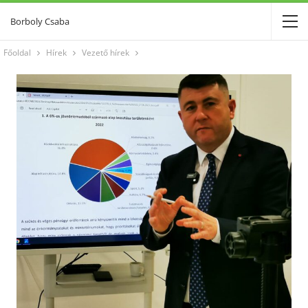
Borboly Csaba
Főoldal
Hírek
Vezető hírek