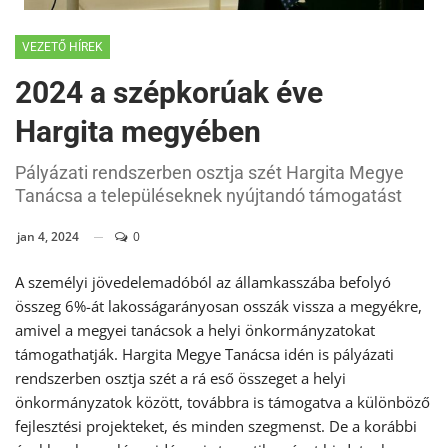
VEZETŐ HÍREK
2024 a szépkorúak éve
Hargita megyében
Pályázati rendszerben osztja szét Hargita Megye
Tanácsa a településeknek nyújtandó támogatást
jan 4, 2024
0
A személyi jövedelemadóból az államkasszába befolyó
összeg 6%-át lakosságarányosan osszák vissza a megyékre,
amivel a megyei tanácsok a helyi önkormányzatokat
támogathatják. Hargita Megye Tanácsa idén is pályázati
rendszerben osztja szét a rá eső összeget a helyi
önkormányzatok között, továbbra is támogatva a különböző
fejlesztési projekteket, és minden szegmenst. De a korábbi