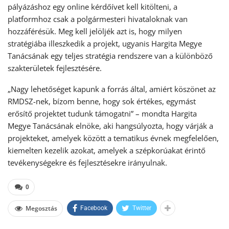
pályázáshoz egy online kérdőívet kell kitölteni, a
platformhoz csak a polgármesteri hivataloknak van
hozzáférésük. Meg kell jelöljék azt is, hogy milyen
stratégiába illeszkedik a projekt, ugyanis Hargita Megye
Tanácsának egy teljes stratégia rendszere van a különböző
szakterületek fejlesztésére.
„Nagy lehetőséget kapunk a forrás által, amiért köszönet az
RMDSZ-nek, bízom benne, hogy sok értékes, egymást
erősítő projektet tudunk támogatni” – mondta Hargita
Megye Tanácsának elnöke, aki hangsúlyozta, hogy várják a
projekteket, amelyek között a tematikus évnek megfelelően,
kiemelten kezelik azokat, amelyek a szépkorúakat érintő
tevékenységekre és fejlesztésekre irányulnak.
0
Megosztás
Facebook
Twitter