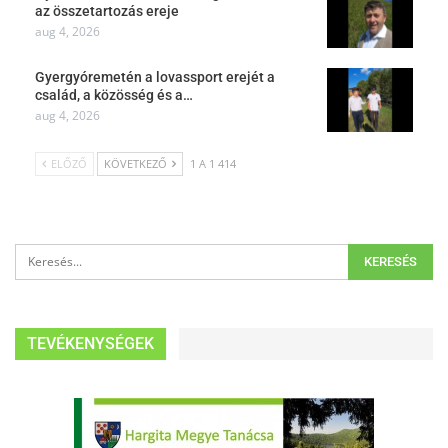
az összetartozás ereje
aug 4, 2026
Gyergyóremetén a lovassport erejét a
család, a közösség és a…
aug 4, 2026
ELŐZŐ
KÖVETKEZŐ
1 A 1 414
TEVÉKENYSÉGEK