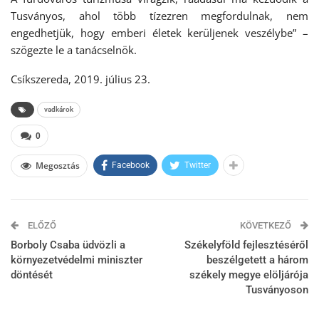
Tusványos, ahol több tízezren megfordulnak, nem
engedhetjük, hogy emberi életek kerüljenek veszélybe” –
szögezte le a tanácselnök.
Csíkszereda, 2019. július 23.
vadkárok
0
Megosztás
Facebook
Twitter
ELŐZŐ
KÖVETKEZŐ
Borboly Csaba üdvözli a
Székelyföld fejlesztéséről
környezetvédelmi miniszter
beszélgetett a három
döntését
székely megye elöljárója
Tusványoson