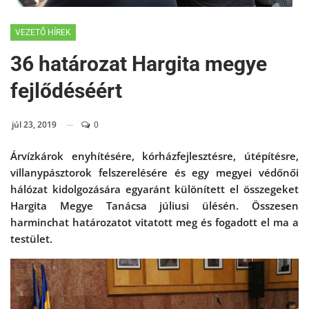
VEZETŐ HÍREK
36 határozat Hargita megye
fejlődéséért
júl 23, 2019
0
Árvízkárok enyhítésére, kórházfejlesztésre, útépítésre,
villanypásztorok felszerelésére és egy megyei védőnői
hálózat kidolgozására egyaránt különített el összegeket
Hargita Megye Tanácsa júliusi ülésén. Összesen
harminchat határozatot vitatott meg és fogadott el ma a
testület.