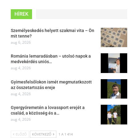
HÍREK
Személyeskedés helyett szakmai vita – Ön
mit tenne?
aug 6, 2026
Románia lemaradásban – utolsó napok a
medvekérdés uniós…
aug 4, 2026
Gyimesfelsőlokon ismét megmutatkozott
az összetartozás ereje
aug 4, 2026
Gyergyóremetén a lovassport erejét a
család, a közösség és a…
aug 4, 2026
ELŐZŐ
KÖVETKEZŐ
1 A 1 414