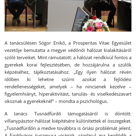
A tanácsülésen Sógor Enikő, a Prosperitas Vitae Egyesület
vezetője bemutatta a megyei védőnői hálózat kialakításáról
szóló terveiket. Mint rámutatott: a hálózat rendkívül fontos a
gyerekek korai fejlesztésében, de hozzájárulna a szülők
képzéséhez, tájékoztatásához. „Egy ilyen hálózat révén
időben ki lehetne szűrni azokat a fejlődési
rendellenességeket, amelyek – ha nincsenek kezelve –
figyelemhiányt, hiperaktivitást, tanulás- és viselkedészavart
okoznak a gyerekeknél” – mondta a pszichológus.
A tanács Tusnádfürdő támogatásáról is döntött:
villanypásztor-hálózat kiépítésére különítettek el összegeket.
„Tusnádfürdőn a medve továbbra is óriási problémát jelent.
A fürdőváros turizmusa virágzik, ráadásul ma kezdődik a