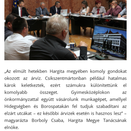
„Az elmúlt hetekben Hargita megyében komoly gondokat
okozott az árvíz. Csíkszentmártonban például hatalmas
károk keletkeztek, ezért számukra különítettünk el
komolyabb összeget. Gyimesközéplokon az
önkormányzattal együtt vásárolunk munkagépet, amellyel
Hidegségben és Borospatakán fel tudjuk szabadítani az
elzárt utcákat – ez későbbi árvizek esetén is hasznos lesz” –
magyarázta Borboly Csaba, Hargita Megye Tanácsának
elnöke.