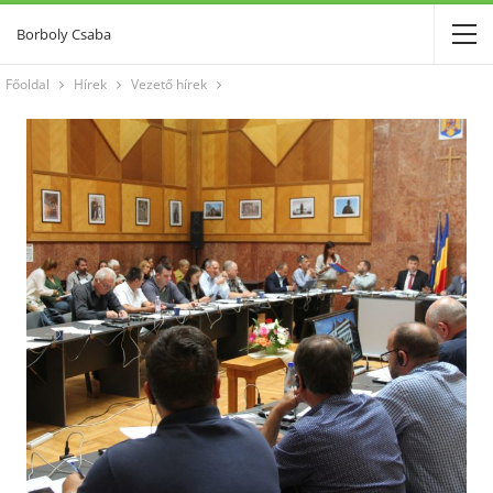
Borboly Csaba
Főoldal
Hírek
Vezető hírek