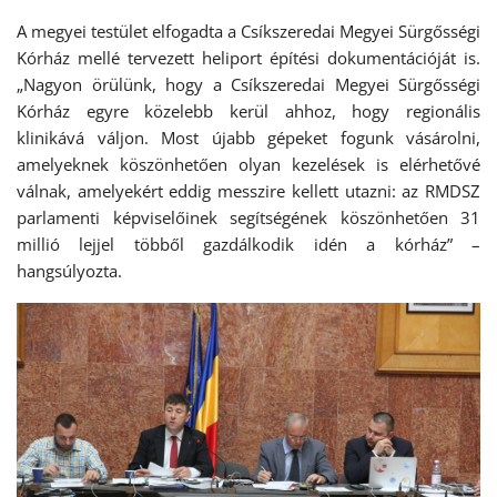
A megyei testület elfogadta a Csíkszeredai Megyei Sürgősségi
Kórház mellé tervezett heliport építési dokumentációját is.
„Nagyon örülünk, hogy a Csíkszeredai Megyei Sürgősségi
Kórház egyre közelebb kerül ahhoz, hogy regionális
klinikává váljon. Most újabb gépeket fogunk vásárolni,
amelyeknek köszönhetően olyan kezelések is elérhetővé
válnak, amelyekért eddig messzire kellett utazni: az RMDSZ
parlamenti képviselőinek segítségének köszönhetően 31
millió lejjel többől gazdálkodik idén a kórház” –
hangsúlyozta.