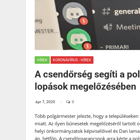
HÍREK
KORONAVÍRUS - HÍREK
A csendőrség segíti a po
lopások megelőzésében
ápr 7, 2020
0
Több polgármester jelezte, hogy a településeken
miatt. Az ilyen bűnesetek megelőzéséről tartott 
helyi önkormányzatok képviselőivel és Dan Iamand
án, hétfőn. A csendőrparancsnok arra kérte a pol