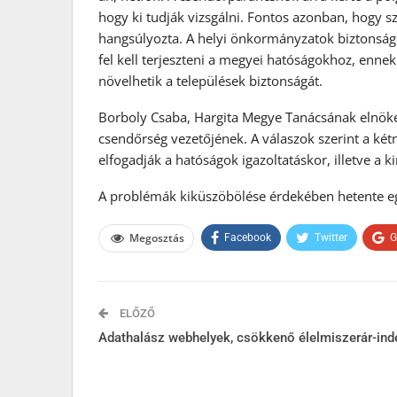
hogy ki tudják vizsgálni. Fontos azonban, hogy s
hangsúlyozta. A helyi önkormányzatok biztonsági 
fel kell terjeszteni a megyei hatóságokhoz, enne
növelhetik a települések biztonságát.
Borboly Csaba, Hargita Megye Tanácsának elnöke tö
csendőrség vezetőjének. A válaszok szerint a kétn
elfogadják a hatóságok igazoltatáskor, illetve a k
A problémák kiküszöbölése érdekében hetente eg
Megosztás
Facebook
Twitter
G
ELŐZŐ
Adathalász webhelyek, csökkenő élelmiszerár-ind