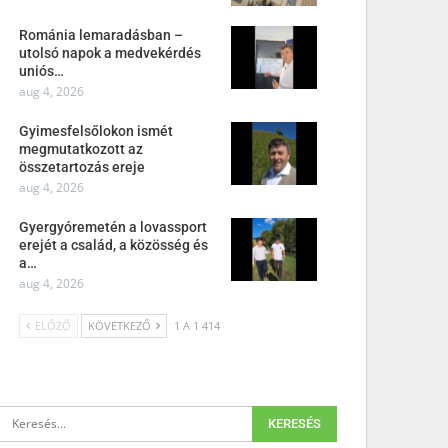
Románia lemaradásban –
utolsó napok a medvekérdés
uniós…
aug 4, 2026
Gyimesfelsőlokon ismét
megmutatkozott az
összetartozás ereje
aug 4, 2026
Gyergyóremetén a lovassport
erejét a család, a közösség és
a…
aug 4, 2026
ELŐZŐ
KÖVETKEZŐ
1 A 1 414