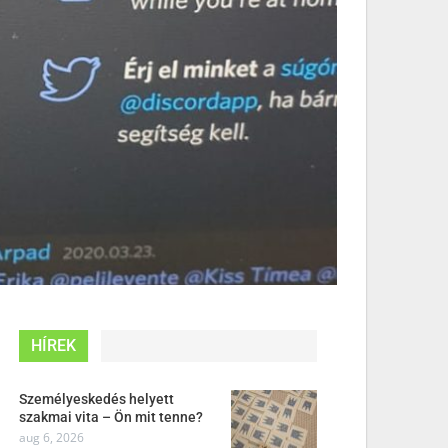
HÍREK
Személyeskedés helyett
szakmai vita – Ön mit tenne?
aug 6, 2026