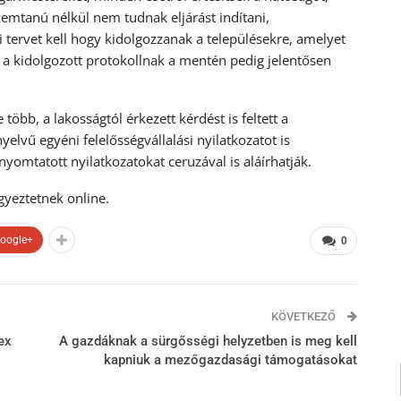
zemtanú nélkül nem tudnak eljárást indítani,
tervet kell hogy kidolgozzanak a településekre, amelyet
k a kidolgozott protokollnak a mentén pedig jelentősen
bb, a lakosságtól érkezett kérdést is feltett a
yelvű egyéni felelősségvállalási nyilatkozatot is
inyomtatott nyilatkozatokat ceruzával is aláírhatják.
yeztetnek online.
oogle+
0
KÖVETKEZŐ
ex
A gazdáknak a sürgősségi helyzetben is meg kell
kapniuk a mezőgazdasági támogatásokat