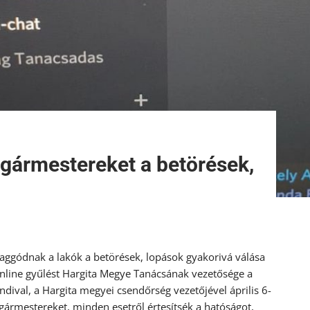
lgármestereket a betörések,
 aggódnak a lakók a betörések, lopások gyakorivá válása
online gyűlést Hargita Megye Tanácsának vezetősége a
ival, a Hargita megyei csendőrség vezetőjével április 6-
gármestereket, minden esetről értesítsék a hatóságot,