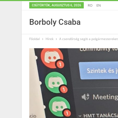
RO
EN
CSÜTÖRTÖK, AUGUSZTUS 6, 2026
Borboly Csaba
Főoldal
Hírek
A csendőrség segíti a polgármestereke