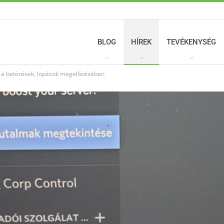
BLOG
HÍREK
TEVÉKENYSÉG
t a betörések, lopások megelőzésében