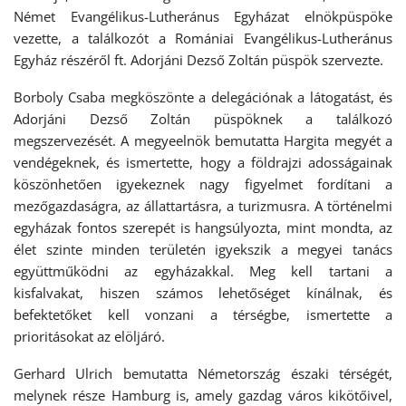
Német Evangélikus-Lutheránus Egyházat elnökpüspöke
vezette, a találkozót a Romániai Evangélikus-Lutheránus
Egyház részéről ft. Adorjáni Dezső Zoltán püspök szervezte.
Borboly Csaba megköszönte a delegációnak a látogatást, és
Adorjáni Dezső Zoltán püspöknek a találkozó
megszervezését. A megyeelnök bemutatta Hargita megyét a
vendégeknek, és ismertette, hogy a földrajzi adosságainak
köszönhetően igyekeznek nagy figyelmet fordítani a
mezőgazdaságra, az állattartásra, a turizmusra. A történelmi
egyházak fontos szerepét is hangsúlyozta, mint mondta, az
élet szinte minden területén igyekszik a megyei tanács
együttműködni az egyházakkal. Meg kell tartani a
kisfalvakat, hiszen számos lehetőséget kínálnak, és
befektetőket kell vonzani a térségbe, ismertette a
prioritásokat az elöljáró.
Gerhard Ulrich bemutatta Németország északi térségét,
melynek része Hamburg is, amely gazdag város kikötőivel,