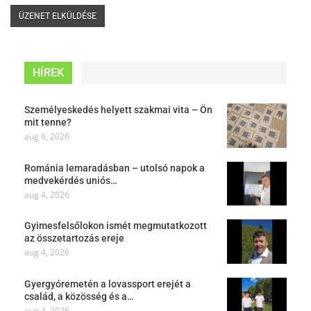
HÍREK
Személyeskedés helyett szakmai vita – Ön
mit tenne?
aug 6, 2026
Románia lemaradásban – utolsó napok a
medvekérdés uniós…
aug 4, 2026
Gyimesfelsőlokon ismét megmutatkozott
az összetartozás ereje
aug 4, 2026
Gyergyóremetén a lovassport erejét a
család, a közösség és a…
aug 4, 2026