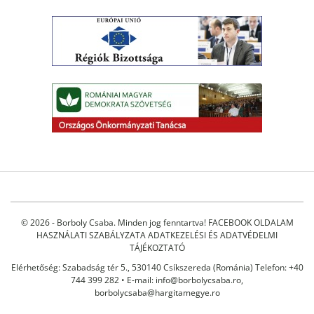
© 2026 - Borboly Csaba. Minden jog fenntartva!
FACEBOOK OLDALAM
HASZNÁLATI SZABÁLYZATA
ADATKEZELÉSI ÉS ADATVÉDELMI
TÁJÉKOZTATÓ
Elérhetőség: Szabadság tér 5., 530140 Csíkszereda (Románia) Telefon: +40
744 399 282 • E-mail:
info@borbolycsaba.ro
,
borbolycsaba@hargitamegye.ro