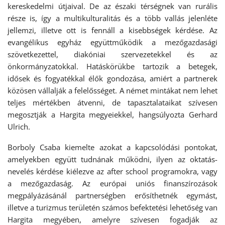
kereskedelmi útjaival. De az északi térségnek van rurális
része is, így a multikulturalitás és a több vallás jelenléte
jellemzi, illetve ott is fennáll a kisebbségek kérdése. Az
evangélikus egyház együttműködik a mezőgazdasági
szövetkezettel, diakóniai szervezetekkel és az
önkormányzatokkal. Hatáskörükbe tartozik a betegek,
idősek és fogyatékkal élők gondozása, amiért a partnerek
közösen vállalják a felelősséget. A német mintákat nem lehet
teljes mértékben átvenni, de tapasztalataikat szívesen
megosztják a Hargita megyeiekkel, hangsúlyozta Gerhard
Ulrich.
Borboly Csaba kiemelte azokat a kapcsolódási pontokat,
amelyekben együtt tudnának működni, ilyen az oktatás-
nevelés kérdése kiélezve az after school programokra, vagy
a mezőgazdaság. Az európai uniós finanszírozások
megpályázásánál partnerségben erősíthetnék egymást,
illetve a turizmus területén számos befektetési lehetőség van
Hargita megyében, amelyre szívesen fogadják az