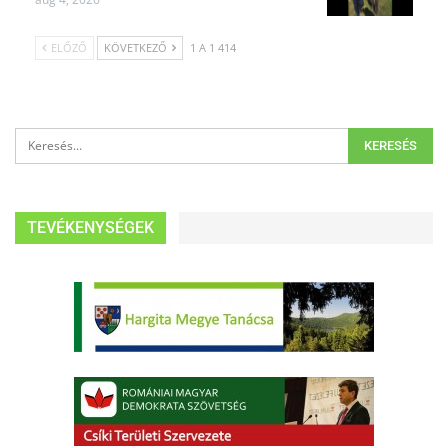
ELŐZŐ
KÖVETKEZŐ
1 A 1 414
TEVÉKENYSÉGEK