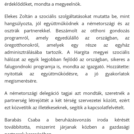
érdeklődőket, mondta a megyeelnök.
Elekes Zoltán a szociális szolgáltatásokat mutatta be, mint
hangsúlyozta, jól együttműködnek a németországi és az
osztrák partnerekkel. Beszámolt az otthoni gondozás
programról, amely egyedülálló az országban, az
öregotthonokról, amelyek egy része az egyház
adminisztrálásába tartozik. A Hargita megyei szociális
hálózat az egyik legjobban fejlődő az országban, sikeres a
falugondnoki programja is, mondta az igazgató. Hozzátette:
nyitottak az együttműködésre, a jó gyakorlatok
megismerésére.
A németországi delegáció tagjai azt mondták, szeretnék a
partnerség létrejöttét a két térség szervezetei között, ezért
ezt közvetítik az illetékeseknek, segítik a kapcsolatfelvételt.
Barabás Csaba a beruházásvonzás iroda kérését
továbbította, miszerint járjanak közben a gazdasági