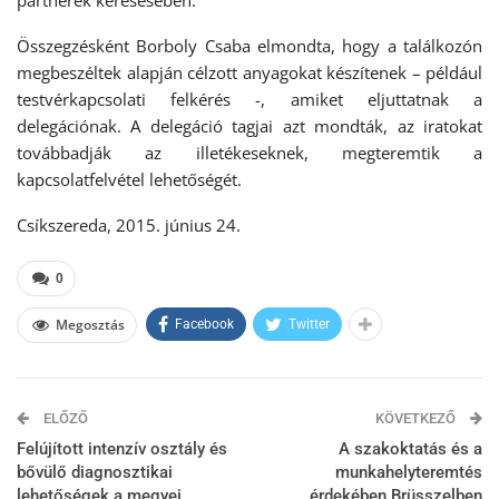
partnerek keresésében.
Összegzésként Borboly Csaba elmondta, hogy a találkozón
megbeszéltek alapján célzott anyagokat készítenek – például
testvérkapcsolati felkérés -, amiket eljuttatnak a
delegációnak. A delegáció tagjai azt mondták, az iratokat
továbbadják az illetékeseknek, megteremtik a
kapcsolatfelvétel lehetőségét.
Csíkszereda, 2015. június 24.
0
Megosztás
Facebook
Twitter
ELŐZŐ
KÖVETKEZŐ
Felújított intenzív osztály és
A szakoktatás és a
bővülő diagnosztikai
munkahelyteremtés
lehetőségek a megyei
érdekében Brüsszelben