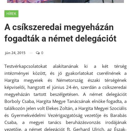
HÍREK
A csíkszeredai megyeházán
fogadták a német delegációt
jún 24, 2015
0
Testvérkapcsolatokat alakítanának ki a két térség
intézményei között, és jó gyakorlatokat cserélnének a
Hargita megyeiek és Németország északi térségének
képviselői, hangzott el június 24-én, szerdán a csíkszeredai
megyeházán tartott beszélgetésen. A német delegációt
Borboly Csaba, Hargita Megye Tanácsának elnöke fogadta, a
találkozón jelen volt Elekes Zoltán, a Hargita Megyei Szociális
és Gyermekvédelmi Vezérigazgatóság vezetője és Barabás
Csaba, a megyei tanács beruházásvonzás irodájának
vezetője, a német delegációt ft. Gerhard Ulrich, az Észak-