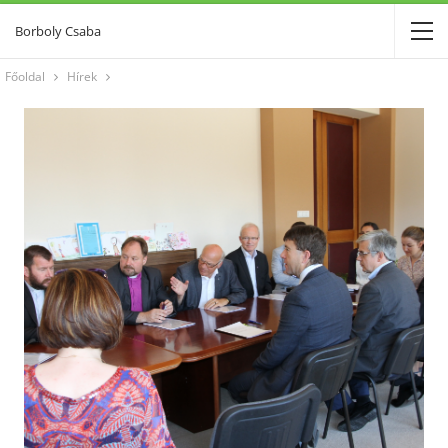
Borboly Csaba
Főoldal
Hírek