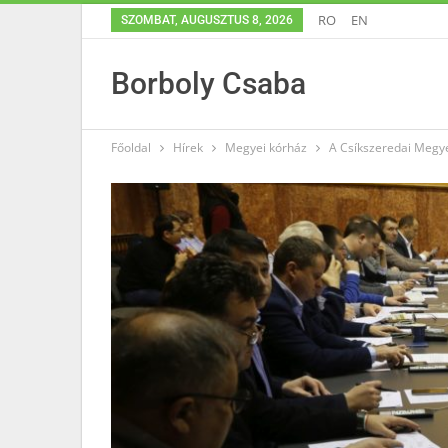
RO
EN
SZOMBAT, AUGUSZTUS 8, 2026
Borboly Csaba
Főoldal
Hírek
Megyei kórház
A Csíkszeredai Megye