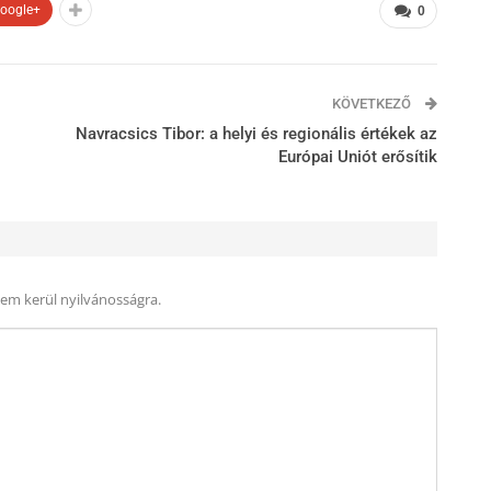
oogle+
0
KÖVETKEZŐ
Navracsics Tibor: a helyi és regionális értékek az
Európai Uniót erősítik
nem kerül nyilvánosságra.