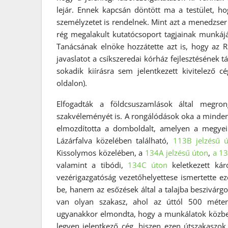
lejár. Ennek kapcsán döntött ma a testület, ho
személyzetet is rendelnek. Mint azt a menedzser
rég megalakult kutatócsoport tagjainak munkáj
Tanácsának elnöke hozzátette azt is, hogy az R
javaslatot a csíkszeredai kórház fejlesztésének 
sokadik kiírásra sem jelentkezett kivitelező 
oldalon).
Elfogadták a földcsuszamlások által megron
szakvéleményét is. A rongálódások oka a minden 
elmozdította a domboldalt, amelyen a megyei
Lázárfalva közelében található,
113B jelzésű 
Kissolymos közelében, a
134A jelzésű úton
,
a 1
valamint a tibódi,
134C úton
keletkezett kár
vezérigazgatóság vezetőhelyettese ismertette 
be, hanem az esőzések által a talajba beszivárgo
van olyan szakasz, ahol az úttól 500 méter
ugyanakkor elmondta, hogy a munkálatok közbes
legyen jelentkező cég, hiszen ezen útszakaszok 