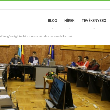
BLOG
HÍREK
TEVÉKENYSÉG
i Sürgősségi Kórház idén saját laborral rendelkezhet