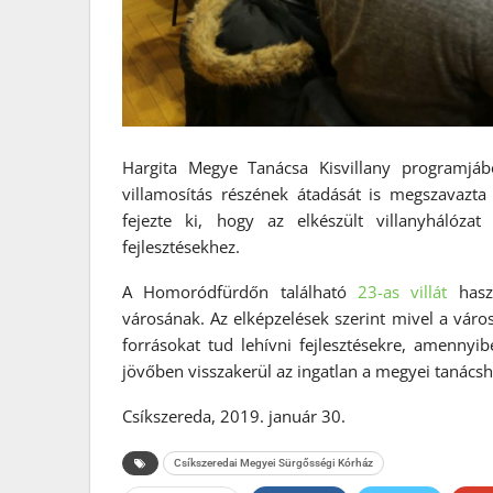
Hargita Megye Tanácsa Kisvillany programjáb
villamosítás részének átadását is megszavazta 
fejezte ki, hogy az elkészült villanyhálózat
fejlesztésekhez.
A Homoródfürdőn található
23-as villát
haszn
városának. Az elképzelések szerint mivel a város 
forrásokat tud lehívni fejlesztésekre, amenny
jövőben visszakerül az ingatlan a megyei tanácsh
Csíkszereda, 2019. január 30.
Csíkszeredai Megyei Sürgősségi Kórház