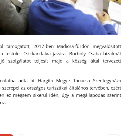
ól támogatott, 2017-ben Madicsa-fürdőn megvalósított
a testület Csíkkarcfalva javára. Borboly Csaba bizalmát
 jó szolgálatot teljesít majd a község által tervezett
álatba adta át Hargita Megye Tanácsa Szentegyháza
szerepel az országos turisztikai általános tervében, ezért
iben ez mégsem sikerül idén, úgy a megállapodás szerint
oz.