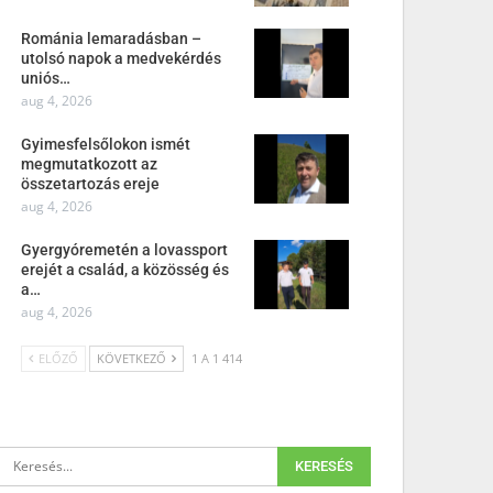
Románia lemaradásban –
utolsó napok a medvekérdés
uniós…
aug 4, 2026
Gyimesfelsőlokon ismét
megmutatkozott az
összetartozás ereje
aug 4, 2026
Gyergyóremetén a lovassport
erejét a család, a közösség és
a…
aug 4, 2026
ELŐZŐ
KÖVETKEZŐ
1 A 1 414