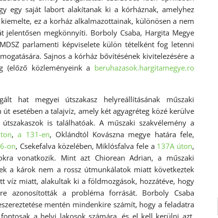
gy egy saját labort alakítanak ki a kórháznak, amelyhez
 kiemelte, ez a korház alkalmazottainak, különösen a nem
át jelentősen megkönnyíti. Borboly Csaba, Hargita Megye
MDSZ parlamenti képviselete külön tételként fog letenni
támogatására. Sajnos a kórház bővítésének kivitelezésére a
cég (előző közleményeink a
beruhazasok.hargitamegye.ro
gált hat megyei útszakasz helyreállításának műszaki
út esetében a talajvíz, amely két agyagréteg közé kerülve
 útszakaszok is találhatóak. A műszaki szakvélemény a
úton
,
a 131-en
, Oklándtól Kovászna megye határa fele,
36-on
, Csekefalva közelében, Miklósfalva fele a
137A úton
,
okra vonatkozik. Mint azt Chiorean Adrian, a műszaki
ezek a károk nem a rossz útmunkálatok miatt következtek
tt víz miatt, alakultak ki a földmozgások, hozzátéve, hogy
re azonosították a probléma forrását. Borboly Csaba
zereztetése mentén mindenkire számít, hogy a feladatra
fontosak a helyi lakosok számára, és el kell kerülni azt,