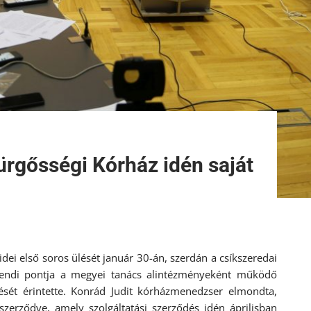
rgősségi Kórház idén saját
dei első soros ülését január 30-án, szerdán a csíkszeredai
rendi pontja a megyei tanács alintézményeként működő
tését érintette. Konrád Judit kórházmenedzser elmondta,
szerződve, amely szolgáltatási szerződés idén áprilisban