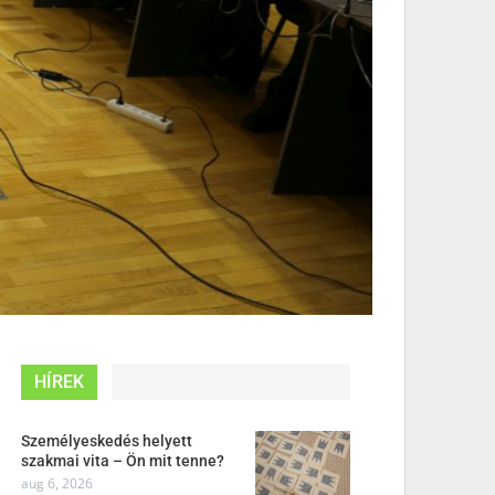
HÍREK
Személyeskedés helyett
szakmai vita – Ön mit tenne?
aug 6, 2026