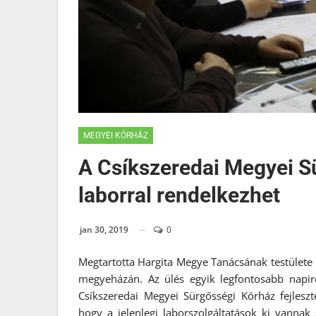
MEGYEI KÓRHÁZ
A Csíkszeredai Megyei Sü
laborral rendelkezhet
jan 30, 2019
0
Megtartotta Hargita Megye Tanácsának testülete i
megyeházán. Az ülés egyik legfontosabb napi
Csíkszeredai Megyei Sürgősségi Kórház fejlesz
hogy a jelenlegi laborszolgáltatások ki vannak 