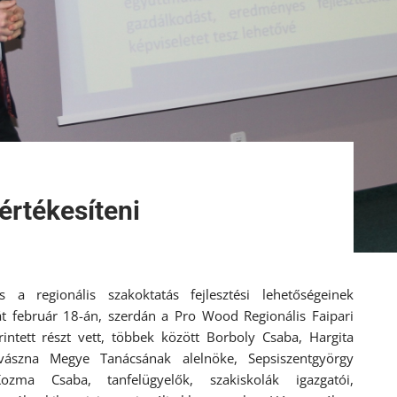
értékesíteni
s a regionális szakoktatás fejlesztési lehetőségeinek
t február 18-án, szerdán a Pro Wood Regionális Faipari
intett részt vett, többek között Borboly Csaba, Hargita
ászna Megye Tanácsának alelnöke, Sepsiszentgyörgy
zma Csaba, tanfelügyelők, szakiskolák igazgatói,