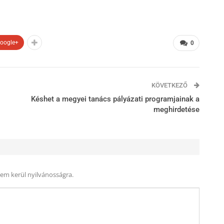
oogle+
0
KÖVETKEZŐ
Késhet a megyei tanács pályázati programjainak a
meghirdetése
nem kerül nyilvánosságra.