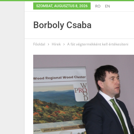
RO
EN
SZOMBAT, AUGUSZTUS 8, 2026
Borboly Csaba
Főoldal
Hírek
A fát végtermékként kell értékesíteni