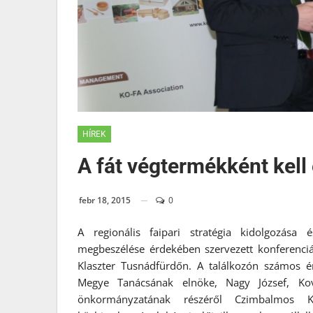
HÍREK
A fát végtermékként kell 
febr 18, 2015
0
A regionális faipari stratégia kidolgozása é
megbeszélése érdekében szervezett konferenciá
Klaszter Tusnádfürdőn. A találkozón számos ér
Megye Tanácsának elnöke, Nagy József, Kov
önkormányzatának részéről Czimbalmos Ko