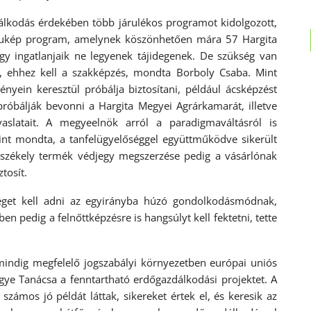
álkodás érdekében több járulékos programot kidolgozott,
lukép program, amelynek köszönhetően mára 57 Hargita
ogy ingatlanjaik ne legyenek tájidegenek. De szükség van
, ehhez kell a szakképzés, mondta Borboly Csaba. Mint
nyein keresztül próbálja biztosítani, például ácsképzést
próbálják bevonni a Hargita Megyei Agrárkamarát, illetve
vaslatait. A megyeelnök arról a paradigmaváltásról is
int mondta, a tanfelügyelőséggel együttműködve sikerült
A székely termék védjegy megszerzése pedig a vásárlónak
tosít.
séget kell adni az egyirányba húzó gondolkodásmódnak,
 pedig a felnőttképzésre is hangsúlyt kell fektetni, tette
indig megfelelő jogszabályi környezetben európai uniós
egye Tanácsa a fenntartható erdőgazdálkodási projektet. A
ámos jó példát láttak, sikereket értek el, és keresik az