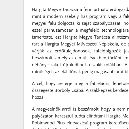
Hargita Megye Tanácsa a fenntartható erdőgazd
mint a modern székely ház program vagy a fa
megyei falu dolgozta ki saját szabályozását, h
ezzel párhuzamosan a megfelelő technológiára
ismertette, ezt Hargita Megye Tanácsa alintézmé
tart a Hargita Megyei Művészeti Népiskola, de 
várják az erdőtulajdonosok, fafeldolgozók ja
beszámolt, amely az elmúlt években történt, m
néhány szakot újraindítani a szakiskolákban. 
minőséget, az elállítónak pedig magasabb árat biz
A cél, hogy ne érje meg a fát eladni, lehető
összegezte Borboly Csaba. A szakképzés kérdésében
hozzá.
A megyeelnök arról is beszámolt, hogy a nem m
pályázaton keresztül tudta elindítani Hargita M
Robinwood Plus elnevezésű program keretében sz