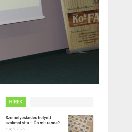
HÍREK
Személyeskedés helyett
szakmai vita – Ön mit tenne?
aug 6, 2026