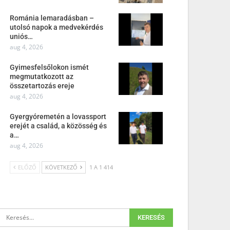
Románia lemaradásban –
utolsó napok a medvekérdés
uniós…
aug 4, 2026
Gyimesfelsőlokon ismét
megmutatkozott az
összetartozás ereje
aug 4, 2026
Gyergyóremetén a lovassport
erejét a család, a közösség és
a…
aug 4, 2026
ELŐZŐ
KÖVETKEZŐ
1 A 1 414