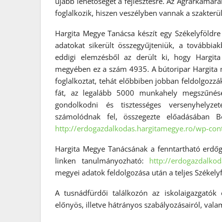
újabb lehetőséget a fejlesztésre. Az Agrárkamar
foglalkozik, hiszen veszélyben vannak a szakter
Hargita Megye Tanácsa készít egy Székelyföldre
adatokat sikerült összegyűjteniük, a továbbia
eddigi elemzésből az derült ki, hogy Hargi
megyében ez a szám 4935. A bútoripar Hargit
foglalkoztat, tehát előbbiben jobban feldolgozzák
fát, az legalább 5000 munkahely megszűnését
gondolkodni és tisztességes versenyhelyzete
számolódnak fel, összegezte előadásában Bo
http://erdogazdalkodas.hargitamegye.ro/wp-co
Hargita Megye Tanácsának a fenntartható erdő
linken tanulmányozható:
http://erdogazdalkod
megyei adatok feldolgozása után a teljes Székely
A tusnádfürdői találkozón az iskolaigazgatók
előnyös, illetve hátrányos szabályozásairól, vala