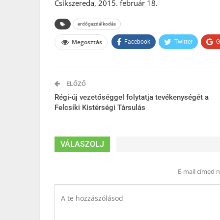
Csíkszereda, 2015. február 18.
erdőgazdálkodás
Megosztás
Facebook
Twitter
G
ELŐZŐ
Régi-új vezetőséggel folytatja tevékenységét a
Felcsíki Kistérségi Társulás
VÁLASZOLJ
E-mail címed 