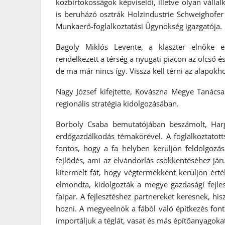
közbirtokosságok képviselői, illetve olyan vállal
is beruházó osztrák Holzindustrie Schweighofer
Munkaerő-foglalkoztatási Ügynökség igazgatója.
Bagoly Miklós Levente, a klaszter elnöke e
rendelkezett a térség a nyugati piacon az olcsó 
de ma már nincs így. Vissza kell térni az alapokho
Nagy József kifejtette, Kovászna Megye Tanácsa 
regionális stratégia kidolgozásában.
Borboly Csaba bemutatójában beszámolt, Harg
erdőgazdálkodás témakörével. A foglalkoztatot
fontos, hogy a fa helyben kerüljön feldolgozá
fejlődés, ami az elvándorlás csökkentéséhez járu
kitermelt fát, hogy végtermékként kerüljön ért
elmondta, kidolgozták a megye gazdasági fejlesz
faipar. A fejlesztéshez partnereket keresnek, hi
hozni. A megyeelnök a fából való építkezés fon
importáljuk a téglát, vasat és más építőanyagokat,