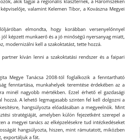
kozók, akik tagjai a regionális klaszternek, a Háromszéken
 képviselője, valamint Kelemen Tibor, a Kovászna Megyei
löljáróban elmondta, hogy korábban versenyelőnnyel
és jól képzett munkaerő és a jó minőségű nyersanyag miatt,
z, modernizálni kell a szakoktatást, tette hozzá.
partner kíván lenni a szakoktatási rendszer és a faipari
ita Megye Tanácsa 2008-tól foglalkozik a fenntartható
tság fenntartása, munkahelyek teremtése érdekében az a
sra minél nagyobb mértékben. Ezzel érhető el gazdasági
l hozzá. A lehető legmagasabb szinten fel kell dolgozni a
ékesítésre, hangsúlyozta előadásában a megyeelnök. Mint
tési stratégiáját, amelyben külön fejezetként szerepel a
szen a megyei tanács az elképzelésekre tud intézkedéseket
tosságát hangsúlyozta, hiszen, mint rámutatott, miközben
 exportáljuk a fát.