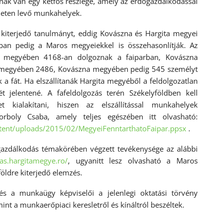
ának van egy kétfős részlege, amely az erdőgazdálkodással
ületen levő munkahelyek.
 kiterjedő tanulmányt, eddig Kovászna és Hargita megyei
kban pedig a Maros megyeiekkel is összehasonlítják. Az
ta megyében 4168-an dolgoznak a faiparban, Kovászna
a megyében 2486, Kovászna megyében pedig 545 személyt
 a fát. Ha elszállítanák Hargita megyéből a feldolgozatlan
 jelentené. A fafeldolgozás terén Székelyföldben kell
t kialakítani, hiszen az elszállítással munkahelyek
rboly Csaba, amely teljes egészében itt olvasható:
ntent/uploads/2015/02/MegyeiFenntarthatoFaipar.ppsx
.
gazdálkodás témakörében végzett tevékenysége az alábbi
as.hargitamegye.ro/
, ugyanitt lesz olvasható a Maros
földre kiterjedő elemzés.
 és a munkaügy képviselői a jelenlegi oktatási törvény
mint a munkaerőpiaci keresletről és kínáltról beszéltek.